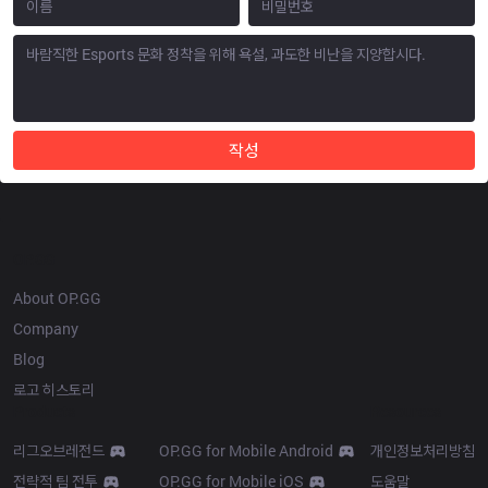
작성
OP.GG
About OP.GG
Company
Blog
로고 히스토리
Products
Resources
리그오브레전드
OP.GG for Mobile Android
개인정보처리방침
전략적 팀 전투
OP.GG for Mobile iOS
도움말