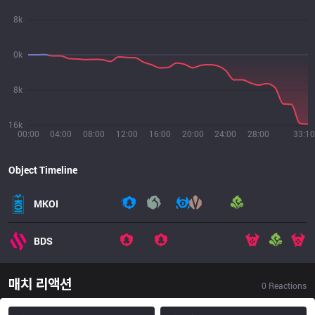
8k
0k
8k
16k
00:00
04:00
08:00
12:00
16:00
20:00
24:00
28:00
33:10
Object Timeline
MKOI
BDS
매치 리액션
0
Reactions