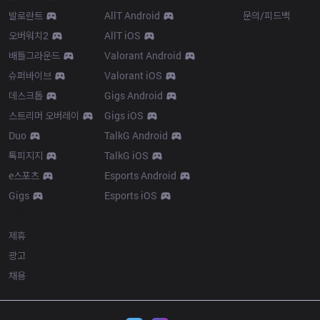
발로란트
AllT Android
문의/피드백
오버워치2
AllT iOS
배틀그라운드
Valorant Android
슈퍼바이브
Valorant iOS
데스크톱
Gigs Android
스트리머 오버레이
Gigs iOS
Duo
TalkG Android
톡피지지
TalkG iOS
e스포츠
Esports Android
Gigs
Esports iOS
More
제휴
광고
채용