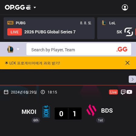
PUBG
8. 8. 토
LoL
2026 PUBG Global Series 7
SK
LIVE
🌟 LCK 프로게이머에게 과외 받기!
홈
경기 일정
순위
통계
승부 예측
프로빌
2024년 6월 29일
18:15
Live
결과
BDS
MKOI
0
1
6th
1st