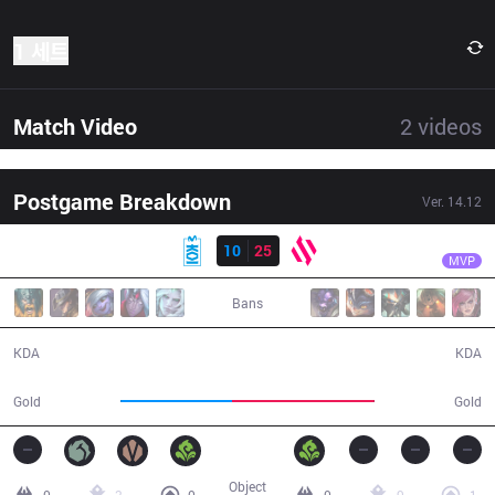
1 세트
Match Video
2
videos
Postgame Breakdown
Ver.
14.12
결과
BDS
Adam
MKOI
10
25
BDS
33:10
MVP
Bans
10 / 25 / 20
25 / 10 / 56
KDA
KDA
57,649
73,443
Gold
Gold
Object