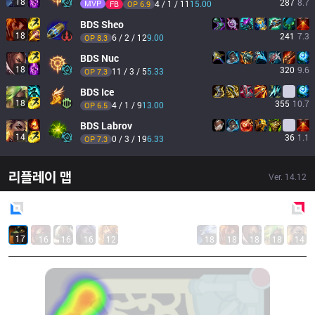
18
287
8.7
MVP
4 / 1 / 11
15.00
FB
OP 
6.9
BDS
Sheo
18
241
7.3
6 / 2 / 12
9.00
OP 
8.3
BDS
Nuc
18
320
9.6
11 / 3 / 5
5.33
OP 
7.3
BDS
Ice
18
355
10.7
4 / 1 / 9
13.00
OP 
6.5
BDS
Labrov
14
36
1.1
0 / 3 / 19
6.33
OP 
7.3
리플레이 맵
Ver.
14.12
Blue
Side
Red
Side
17
16
16
16
12
18
18
18
18
14