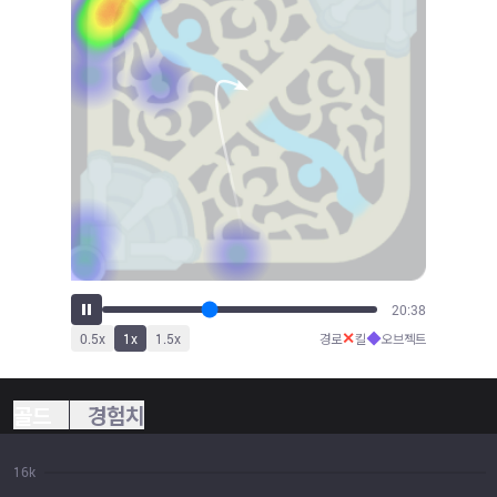
23:04
✕
◆
0.5
x
1
x
1.5
x
경로
킬
오브젝트
골드
경험치
16k