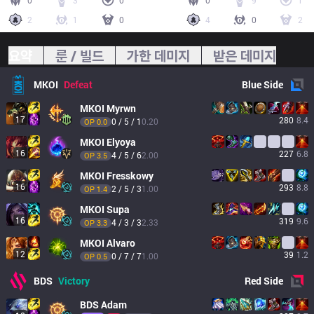
0
3
0
0
9
1
2
1
0
4
0
2
요약
룬 / 빌드
가한 데미지
받은 데미지
MKOI
Defeat
Blue
Side
MKOI
Myrwn
17
280
8.4
0 / 5 / 1
0.20
OP 
0.0
MKOI
Elyoya
16
227
6.8
4 / 5 / 6
2.00
OP 
3.5
MKOI
Fresskowy
16
293
8.8
2 / 5 / 3
1.00
OP 
1.4
MKOI
Supa
16
319
9.6
4 / 3 / 3
2.33
OP 
3.3
MKOI
Alvaro
12
39
1.2
0 / 7 / 7
1.00
OP 
0.5
BDS
Victory
Red
Side
BDS
Adam