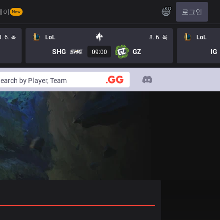
KO
레이
로그인
New
8. 6. 목
LoL
8. 6. 목
LoL
SHG
GZ
IG
09:00