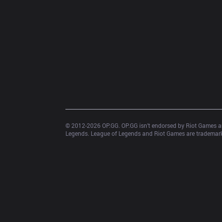
© 2012-
2026
 OP.GG. OP.GG isn’t endorsed by Riot Games an
Legends. League of Legends and Riot Games are trademarks