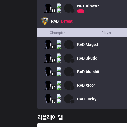
NGX
KlownZ
11
FB
RAD
Defeat
Champion
Player
RAD
Maged
13
RAD
Skude
13
RAD
Akashii
13
RAD
Xicor
10
RAD
Lucky
10
리플레이 맵