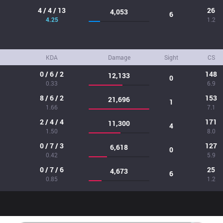
4 / 4 / 13
26
4,053
6
4.25
1.2
KDA
Damage
Sight
CS
0 / 6 / 2
148
12,133
0
0.33
6.9
8 / 6 / 2
153
21,696
1
1.66
7.1
2 / 4 / 4
171
11,300
4
1.50
8.0
0 / 7 / 3
127
6,618
0
0.42
5.9
0 / 7 / 6
25
4,673
6
0.85
1.2