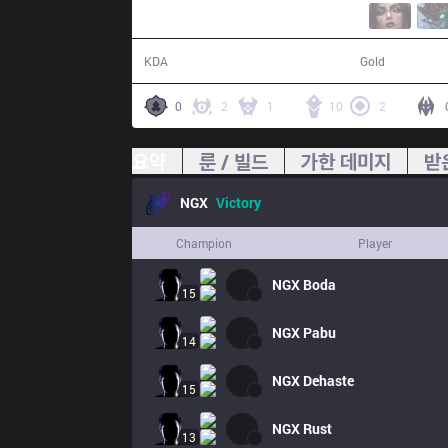
30 / 10 / 41
51,566
KDA
Gold
0
2
1
10
2
요약
룬 / 빌드
가한 데미지
받
NGX
Victory
Champion
Player
NGX
Boda
15
NGX
Pabu
14
NGX
Dehaste
15
NGX
Rust
13