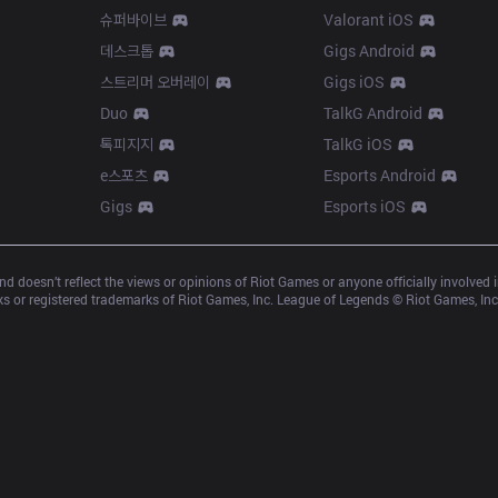
슈퍼바이브
Valorant iOS
데스크톱
Gigs Android
스트리머 오버레이
Gigs iOS
Duo
TalkG Android
톡피지지
TalkG iOS
e스포츠
Esports Android
Gigs
Esports iOS
d doesn’t reflect the views or opinions of Riot Games or anyone officially involved
 or registered trademarks of Riot Games, Inc. League of Legends © Riot Games, Inc