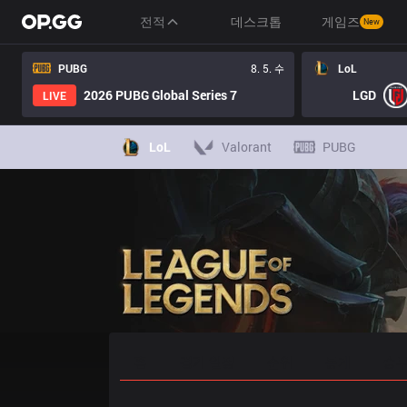
전적
데스크톱
게임즈
New
PUBG
8. 5. 수
LoL
2026 PUBG Global Series 7
LGD
LIVE
LoL
Valorant
PUBG
홈
경기 일정
순위
통계
승부