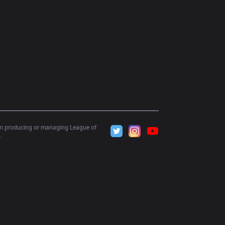
 in producing or managing League of 
.