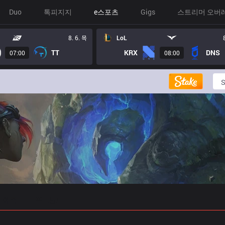
Duo
톡피지지
e스포츠
Gigs
스트리머 오버
8. 6. 목
LoL
TT
KRX
DNS
07:00
08:00
 예측
프로빌드