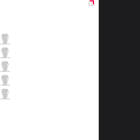
Red
Side
RAD
Maged
0 / 6 / 2
RAD
Skude
8 / 6 / 2
RAD
Akashii
2 / 4 / 4
RAD
Xicor
0 / 7 / 3
RAD
Lucky
0 / 7 / 6