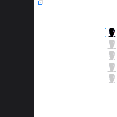
Blue
Side
NGX
Boda
7 / 2 / 5
NGX
Pabu
8 / 0 / 10
NGX
Dehaste
5 / 2 / 6
NGX
Rust
6 / 2 / 7
NGX
KlownZ
4 / 4 / 13