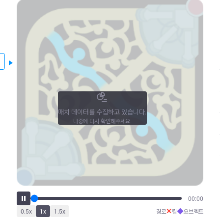
매치 데이터를 수집하고 있습니다.
나중에 다시 확인해주세요.
00:00
✕
◆
0.5
x
1
x
1.5
x
경로
킬
오브젝트