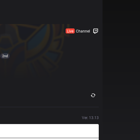
Live
Channel
2nd
Ver.
13.13