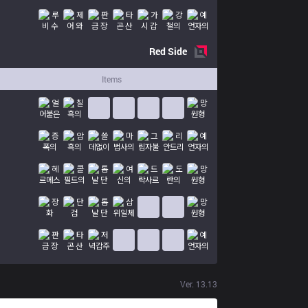
Red
Side
Items
Ver.
13.13