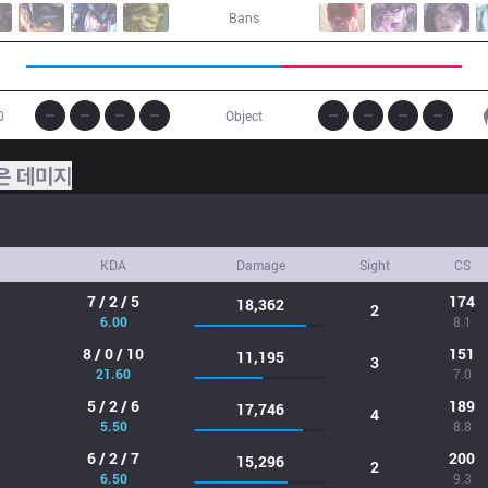
Bans
0
Object
은 데미지
KDA
Damage
Sight
CS
7 / 2 / 5
174
18,362
2
6.00
8.1
8 / 0 / 10
151
11,195
3
21.60
7.0
5 / 2 / 6
189
17,746
4
5.50
8.8
6 / 2 / 7
200
15,296
2
6.50
9.3