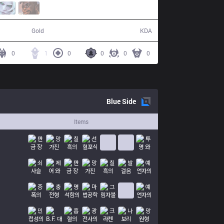
36,680
10 / 30 / 17
Gold
KDA
0
1
0
0
0
0
Blue
Side
Items