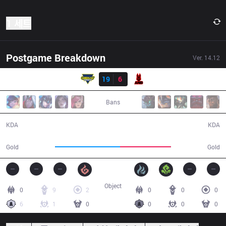
1 세트
Postgame Breakdown
Ver.
14.12
결과
GK
19
6
ANB
24:52
Bans
19 / 6 / 42
6 / 19 / 9
KDA
KDA
51,096
40,201
Gold
Gold
Object
0
9
2
0
0
0
6
1
0
0
0
0