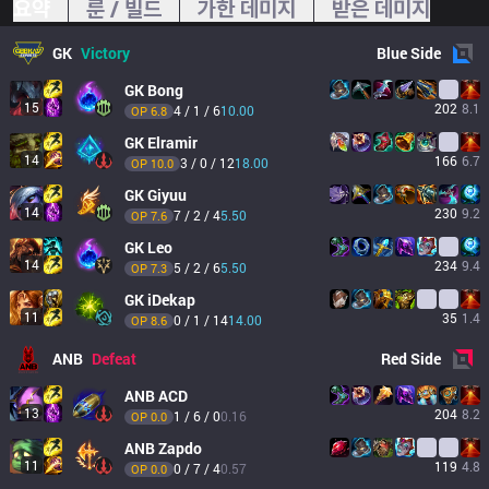
요약
룬 / 빌드
가한 데미지
받은 데미지
GK
Victory
Blue
Side
GK
Bong
15
202
8.1
4 / 1 / 6
10.00
OP 
6.8
GK
Elramir
14
166
6.7
3 / 0 / 12
18.00
OP 
10.0
GK
Giyuu
14
230
9.2
7 / 2 / 4
5.50
OP 
7.6
GK
Leo
14
234
9.4
5 / 2 / 6
5.50
OP 
7.3
GK
iDekap
11
35
1.4
0 / 1 / 14
14.00
OP 
8.6
ANB
Defeat
Red
Side
ANB
ACD
13
204
8.2
1 / 6 / 0
0.16
OP 
0.0
ANB
Zapdo
11
119
4.8
0 / 7 / 4
0.57
OP 
0.0