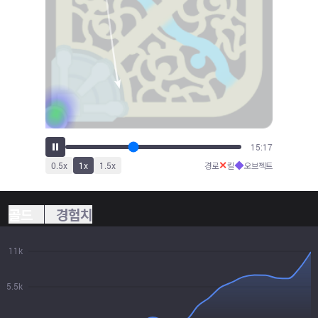
16:56
✕
◆
0.5
x
1
x
1.5
x
경로
킬
오브젝트
골드
경험치
11k
5.5k