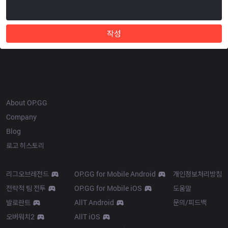
작성
OP.GG
About OP.GG
Company
Blog
로고 히스토리
Products
Resources
리그오브레전드
OP.GG for Mobile Android
개인정보처리방침
전략적 팀 전투
OP.GG for Mobile iOS
도움말
발로란트
AllT Android
문의/피드백
오버워치2
AllT iOS