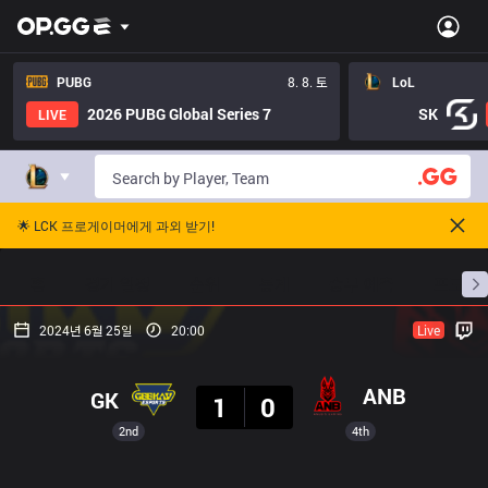
PUBG
8. 8. 토
LoL
2026 PUBG Global Series 7
SK
LIVE
🌟 LCK 프로게이머에게 과외 받기!
홈
경기 일정
순위
통계
승부 예측
프로빌
2024년 6월 25일
20:00
Live
결과
ANB
GK
1
0
2nd
4th