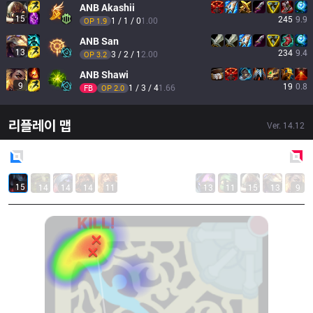
ANB
Akashii
15
245
9.9
1 / 1 / 0
1.00
OP 
1.9
ANB
San
13
234
9.4
3 / 2 / 1
2.00
OP 
3.2
ANB
Shawi
9
19
0.8
1 / 3 / 4
1.66
FB
OP 
2.0
리플레이 맵
Ver.
14.12
Blue
Side
Red
Side
15
14
14
14
11
13
11
15
13
9