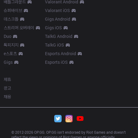
배틀그라운드
Valorant Android
슈퍼바이브
Valorant iOS
데스크톱
Gigs Android
스트리머 오버레이
Gigs iOS
Duo
TalkG Android
톡피지지
TalkG iOS
e스포츠
Esports Android
Gigs
Esports iOS
More
제휴
광고
채용
© 2012-
2026
 OP.GG. OP.GG isn’t endorsed by Riot Games and doesn’t 
reflect the views or opinions of Riot Games or anyone officially 