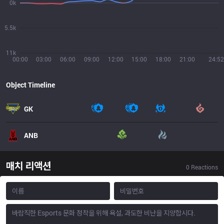
0k
5.5k
11k
00:00
03:00
06:00
09:00
12:00
15:00
18:00
21:00
24:52
Object Timeline
GK
ANB
매치 리액션
0
Reactions