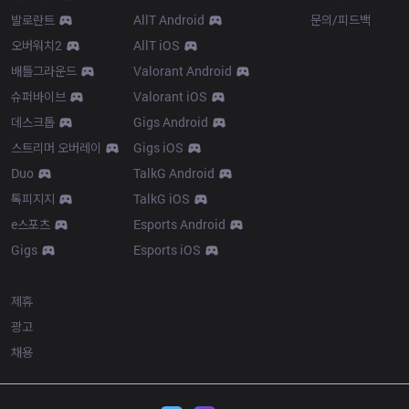
발로란트
AllT Android
문의/피드백
오버워치2
AllT iOS
배틀그라운드
Valorant Android
슈퍼바이브
Valorant iOS
데스크톱
Gigs Android
스트리머 오버레이
Gigs iOS
Duo
TalkG Android
톡피지지
TalkG iOS
e스포츠
Esports Android
Gigs
Esports iOS
More
제휴
광고
채용