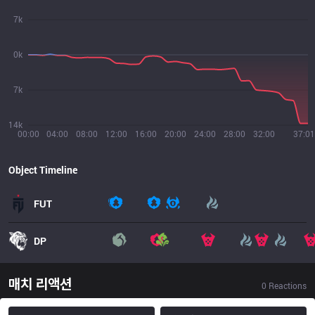
7k
0k
7k
14k
00:00
04:00
08:00
12:00
16:00
20:00
24:00
28:00
32:00
37:01
Object Timeline
FUT
DP
매치 리액션
0
Reactions