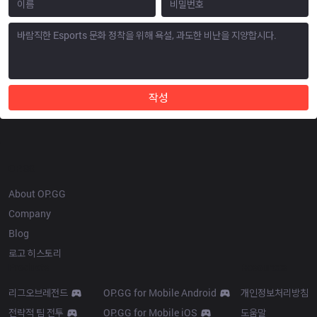
작성
OP.GG
About OP.GG
Company
Blog
로고 히스토리
Products
Resources
리그오브레전드
OP.GG for Mobile Android
개인정보처리방침
전략적 팀 전투
OP.GG for Mobile iOS
도움말