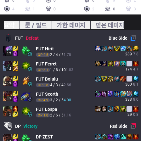
0
3
0
0
9
2
4
1
0
2
0
3
요약
룬 / 빌드
가한 데미지
받은 데미지
FUT
Defeat
Blue
Side
FUT
Hirit
17
289
7.8
2 / 4 / 5
1.75
OP 
2.5
FUT
Ferret
14
174
4.7
1 / 6 / 10
1.83
OP 
3.1
FUT
Bolulu
17
300
8.1
4 / 3 / 4
2.66
OP 
3.8
FUT
Scorth
17
333
9.0
3 / 2 / 5
4.00
OP 
4.9
FUT
Lospa
12
29
0.8
2 / 6 / 5
1.16
OP 
1.0
DP
Victory
Red
Side
DP
ZEST