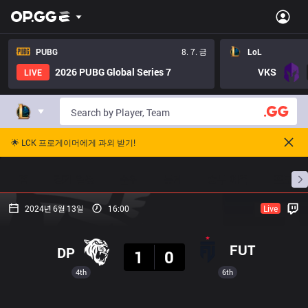
PUBG
8. 7. 금
LoL
2026 PUBG Global Series 7
VKS
LIVE
🌟 LCK 프로게이머에게 과외 받기!
홈
경기 일정
순위
통계
승부 예측
프로빌
2024년 6월 13일
16:00
Live
결과
FUT
DP
1
0
4th
6th