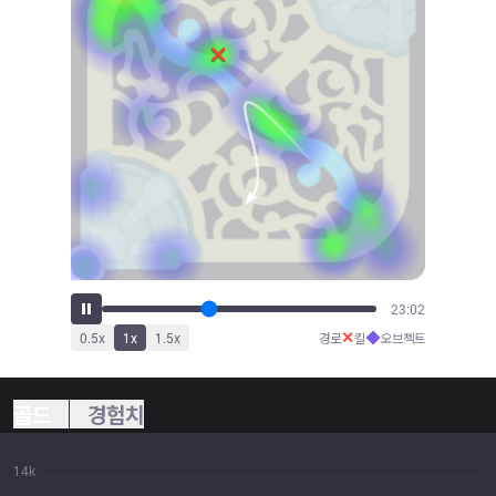
24:20
✕
◆
0.5
x
1
x
1.5
x
경로
킬
오브젝트
골드
경험치
14k