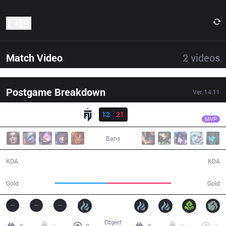
1 세트
Match Video
2
videos
Postgame Breakdown
Ver.
14.11
결과
DP
Backlund
FUT
12
21
DP
37:01
MVP
Bans
12 / 21 / 29
21 / 12 / 56
KDA
KDA
61,253
74,912
Gold
Gold
Object