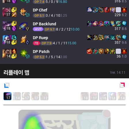
18
316
8.5
5 / 0 / 9
16.80
OP 
7.4
DP
Chef
17
229
6.2
3 / 4 / 10
3.25
OP 
5.1
DP
Backlund
18
317
8.6
MVP
8 / 2 / 12
10.00
OP 
9.7
DP
Ruep
18
357
9.6
4 / 1 / 11
15.00
FB
OP 
7.9
DP
Patch
14
36
1.0
1 / 5 / 14
3.00
OP 
5.2
리플레이 맵
Ver.
14.11
Blue
Side
Red
Side
17
14
17
17
12
18
17
18
18
14