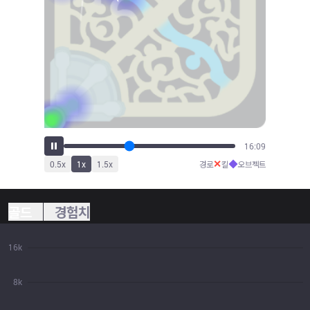
18:06
✕
◆
0.5
x
1
x
1.5
x
경로
킬
오브젝트
골드
경험치
16k
8k