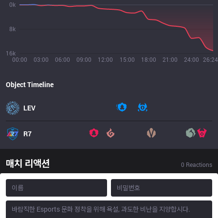
0k
8k
16k
00:00
03:00
06:00
09:00
12:00
15:00
18:00
21:00
24:00
26:24
Object Timeline
LEV
R7
매치 리액션
0
Reactions