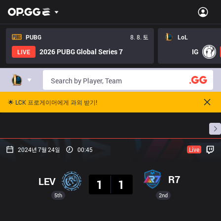
PUBG
8. 8. 토
LoL
2026 PUBG Global Series 7
IG
LIVE
🌟 LCK 프로게이머에게 과외 받기!
홈
경기 일정
순위
통계
승부 예측
프로빌
2024년 7월 24일
00:45
Live
결과
R7
LEV
1
1
5th
2nd