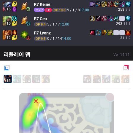
R7
Keine
16
258
9.8
MVP
9 / 1 / 8
17.00
FB
OP 
10.0
R7
Ceo
16
293
11.1
5 / 1 / 7
12.00
OP 
9.4
R7
Lyonz
12
31
1.2
0 / 1 / 14
14.00
OP 
9.5
리플레이 맵
Ver.
14.14
Blue
Side
Red
Side
15
13
14
14
9
16
15
16
16
12