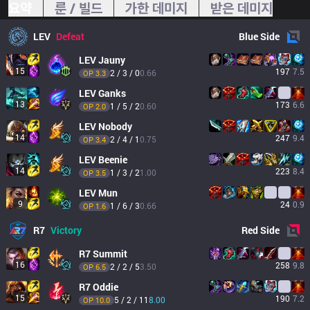
요약
룬 / 빌드
가한 데미지
받은 데미지
LEV
Defeat
Blue
Side
LEV
Jauny
15
197
7.5
2 / 3 / 0
0.66
OP 
3.3
LEV
Ganks
13
173
6.6
1 / 5 / 2
0.60
OP 
2.0
LEV
Nobody
14
247
9.4
2 / 4 / 1
0.75
OP 
3.4
LEV
Beenie
14
223
8.4
1 / 3 / 2
1.00
OP 
3.5
LEV
Mun
9
24
0.9
1 / 6 / 3
0.66
OP 
1.6
R7
Victory
Red
Side
R7
Summit
16
258
9.8
2 / 2 / 5
3.50
OP 
6.5
R7
Oddie
15
190
7.2
5 / 2 / 11
8.00
OP 
10.0