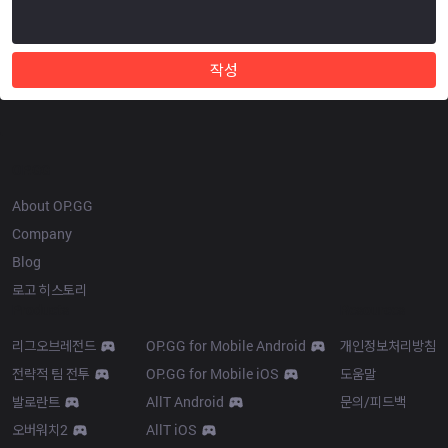
작성
OP.GG
About OP.GG
Company
Blog
로고 히스토리
Products
Resources
리그오브레전드
OP.GG for Mobile Android
개인정보처리방침
전략적 팀 전투
OP.GG for Mobile iOS
도움말
발로란트
AllT Android
문의/피드백
오버워치2
AllT iOS