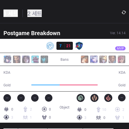
1 세트
2 세트
Postgame Breakdown
Ver.
14.14
결과
R7
Keine
LEV
7
21
R7
26:24
MVP
Bans
7 / 21 / 8
21 / 7 / 45
KDA
KDA
42,625
57,689
Gold
Gold
Object
0
2
0
0
10
2
3
1
0
3
0
1