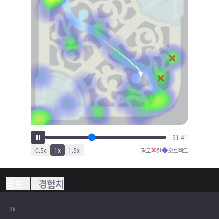
35:12
✕
◆
0.5
x
1
x
1.5
x
경로
킬
오브젝트
골드
경험치
8k