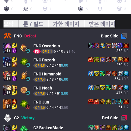
0
7
1
1
11
4
0
0
1
6
1
3
요약
룬 / 빌드
가한 데미지
받은 데미지
FNC
Defeat
Blue
Side
FNC
Oscarinin
18
353
6.9
6 / 10 / 8
1.40
FB
OP 
3.1
FNC
Razork
18
269
5.2
0 / 2 / 18
9.00
OP 
6.5
FNC
Humanoid
18
554
10.8
8 / 3 / 10
6.00
OP 
7.4
FNC
Noah
18
476
9.3
9 / 1 / 9
18.00
OP 
7.5
FNC
Jun
16
61
1.2
0 / 4 / 14
3.50
OP 
4.0
G2
Victory
Red
Side
G2
BrokenBlade