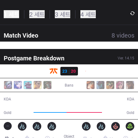
1 세트
2 세트
3 세트
4 세트
Match Video
8
videos
Postgame Breakdown
Ver.
14.15
결과
FNC
23
20
G2
51:20
Bans
23 / 20 / 59
20 / 23 / 49
KDA
KDA
94,594
102,536
Gold
Gold
Object