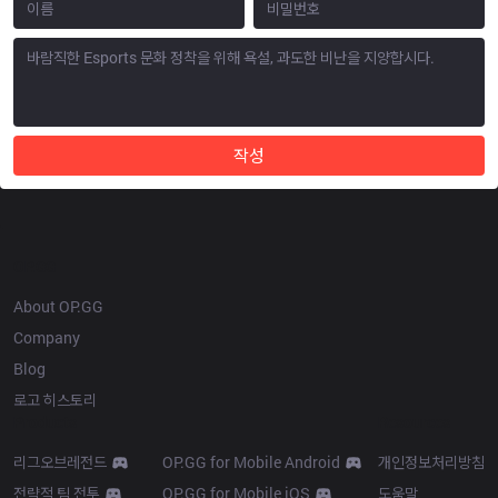
작성
OP.GG
About OP.GG
Company
Blog
로고 히스토리
Products
Resources
리그오브레전드
OP.GG for Mobile Android
개인정보처리방침
전략적 팀 전투
OP.GG for Mobile iOS
도움말