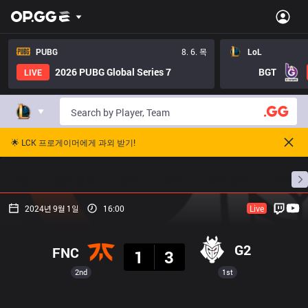
PUBG
8. 6. 목
LoL
2026 PUBG Global Series 7
BGT
LIVE
🌟 LCK 프로게이머에게 과외 받기!
홈
경기 일정
순위
통계
승부 예측
프로빌
2024년 9월 1일
16:00
Live
결과
G2
FNC
1
3
2nd
1st