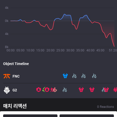
4k
0k
4k
8k
00:00
05:00
10:00
15:00
20:00
25:00
30:00
35:00
40:00
45:00
51:20
Object Timeline
FNC
G2
매치 리액션
0
Reactions