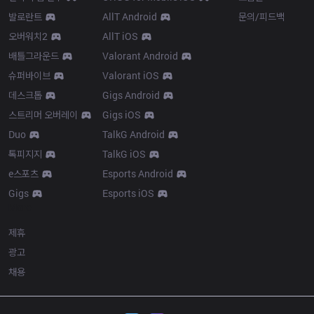
발로란트
AllT Android
문의/피드백
오버워치2
AllT iOS
배틀그라운드
Valorant Android
슈퍼바이브
Valorant iOS
데스크톱
Gigs Android
스트리머 오버레이
Gigs iOS
Duo
TalkG Android
톡피지지
TalkG iOS
e스포츠
Esports Android
Gigs
Esports iOS
More
제휴
광고
채용