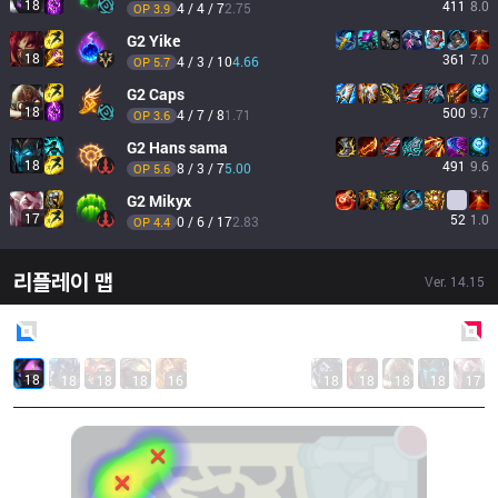
18
411
8.0
4 / 4 / 7
2.75
OP 
3.9
G2
Yike
18
361
7.0
4 / 3 / 10
4.66
OP 
5.7
G2
Caps
18
500
9.7
4 / 7 / 8
1.71
OP 
3.6
G2
Hans sama
18
491
9.6
8 / 3 / 7
5.00
OP 
5.6
G2
Mikyx
17
52
1.0
0 / 6 / 17
2.83
OP 
4.4
리플레이 맵
Ver.
14.15
Blue
Side
Red
Side
18
18
18
18
16
18
18
18
18
17