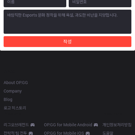
작성
OP.GG
About OP.GG
Company
Blog
로고 히스토리
Products
Resources
리그오브레전드
OP.GG for Mobile Android
개인정보처리방침
전략적 팀 전투
OP.GG for Mobile iOS
도움말