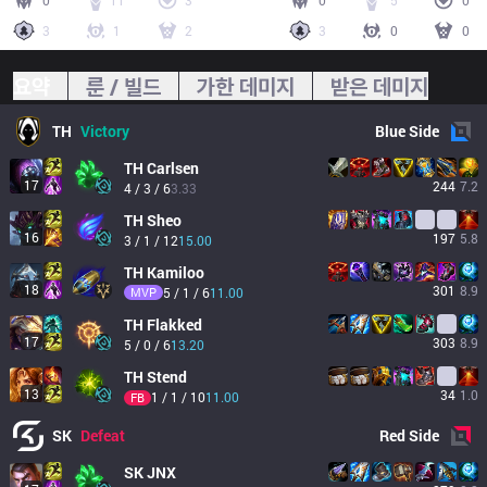
0
11
3
0
5
0
3
1
2
3
0
0
요약
룬 / 빌드
가한 데미지
받은 데미지
TH
Victory
Blue
Side
TH
Carlsen
17
244
7.2
4 / 3 / 6
3.33
TH
Sheo
16
197
5.8
3 / 1 / 12
15.00
TH
Kamiloo
18
301
8.9
MVP
5 / 1 / 6
11.00
TH
Flakked
17
303
8.9
5 / 0 / 6
13.20
TH
Stend
13
34
1.0
1 / 1 / 10
11.00
FB
SK
Defeat
Red
Side
SK
JNX