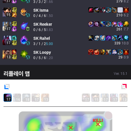
17
279
8.2
3 / 3 / 2
1.66
SK
Isma
15
210
6.2
0 / 4 / 6
1.50
SK
Reeker
17
261
7.7
0 / 6 / 5
0.83
SK
Rahel
17
339
10.0
3 / 1 / 2
5.00
SK
Loopy
13
29
0.9
0 / 5 / 6
1.20
리플레이 맵
Ver.
15.1
Blue
Side
Red
Side
17
16
18
17
13
17
15
17
17
13