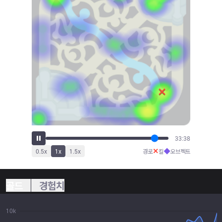
33:49
✕
◆
0.5
x
1
x
1.5
x
경로
킬
오브젝트
골드
경험치
10k