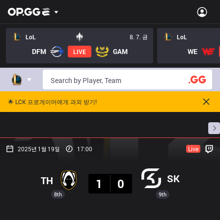
LoL
8. 7. 금
LoL
DFM
GAM
WE
LIVE
🌟 LCK 프로게이머에게 과외 받기!
홈
경기 일정
순위
통계
승부 예측
프로빌
2025년 1월 19일
17:00
Live
결과
SK
TH
1
0
8th
9th