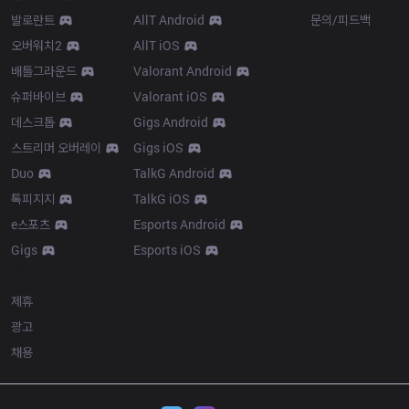
발로란트
AllT Android
문의/피드백
오버워치2
AllT iOS
배틀그라운드
Valorant Android
슈퍼바이브
Valorant iOS
데스크톱
Gigs Android
스트리머 오버레이
Gigs iOS
Duo
TalkG Android
톡피지지
TalkG iOS
e스포츠
Esports Android
Gigs
Esports iOS
More
제휴
광고
채용