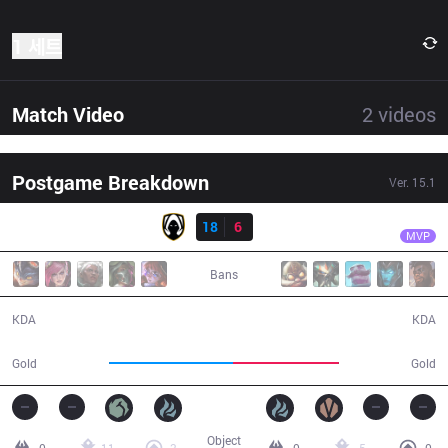
1 세트
Match Video
2
videos
Postgame Breakdown
Ver.
15.1
결과
TH
Kamiloo
TH
18
6
SK
33:52
MVP
Bans
18 / 6 / 40
6 / 18 / 21
KDA
KDA
67,802
58,165
Gold
Gold
Object