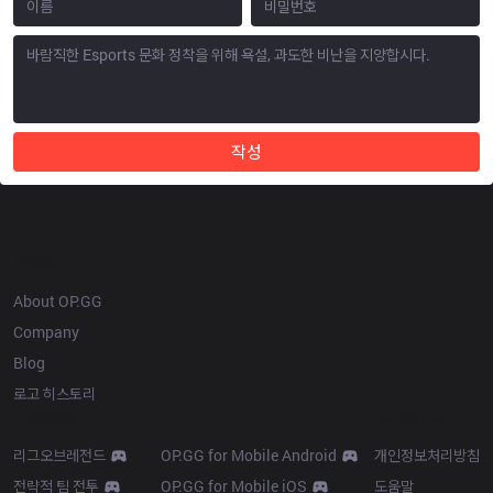
작성
OP.GG
About OP.GG
Company
Blog
로고 히스토리
Products
Resources
리그오브레전드
OP.GG for Mobile Android
개인정보처리방침
전략적 팀 전투
OP.GG for Mobile iOS
도움말