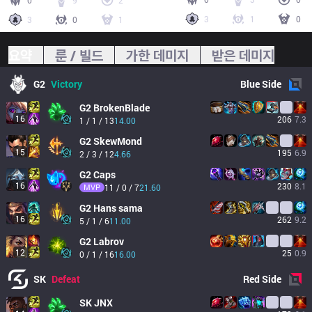
0
9
2
3
1
0
3
0
1
요약
룬 / 빌드
가한 데미지
받은 데미지
G2
Victory
Blue
Side
G2
BrokenBlade
16
206
7.3
1 / 1 / 13
14.00
G2
SkewMond
15
195
6.9
2 / 3 / 12
4.66
G2
Caps
16
230
8.1
MVP
11 / 0 / 7
21.60
G2
Hans sama
16
262
9.2
5 / 1 / 6
11.00
G2
Labrov
12
25
0.9
0 / 1 / 16
16.00
SK
Defeat
Red
Side
SK
JNX