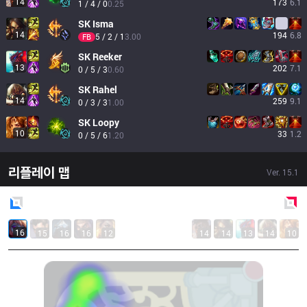
14
173
6.1
1 / 4 / 0
0.25
SK
Isma
14
194
6.8
5 / 2 / 1
3.00
FB
SK
Reeker
13
202
7.1
0 / 5 / 3
0.60
SK
Rahel
14
259
9.1
0 / 3 / 3
1.00
SK
Loopy
10
33
1.2
0 / 5 / 6
1.20
리플레이 맵
Ver.
15.1
Blue
Side
Red
Side
16
15
16
16
12
14
14
13
14
10