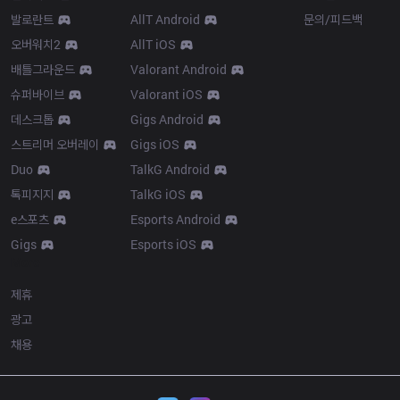
발로란트
AllT Android
문의/피드백
오버워치2
AllT iOS
배틀그라운드
Valorant Android
슈퍼바이브
Valorant iOS
데스크톱
Gigs Android
스트리머 오버레이
Gigs iOS
Duo
TalkG Android
톡피지지
TalkG iOS
e스포츠
Esports Android
Gigs
Esports iOS
More
제휴
광고
채용