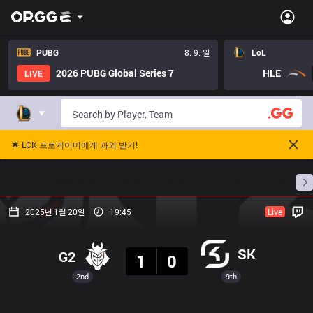
PUBG
8. 9. 일
LoL
2026 PUBG Global Series 7
HLE
LIVE
🌟 LCK 프로게이머에게 과외 받기!
홈
경기 일정
순위
통계
승부 예측
프로빌
2025년 1월 20일
19:45
Live
결과
SK
G2
1
0
2nd
9th