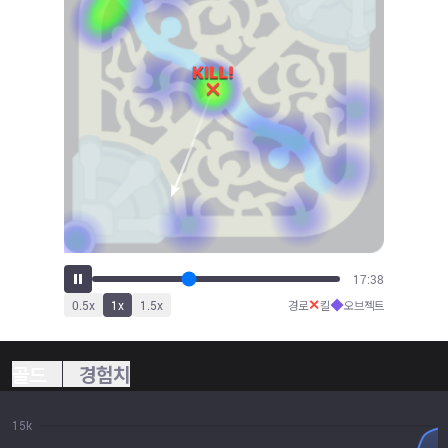
19:38
✕
◆
0.5
x
1
x
1.5
x
경로
킬
오브젝트
골드
경험치
15k