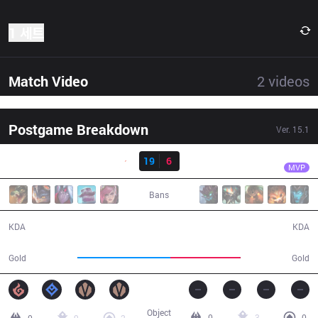
1 세트
Match Video
2
videos
Postgame Breakdown
Ver.
15.1
결과
G2
Caps
G2
19
6
SK
28:21
MVP
Bans
19 / 6 / 54
6 / 19 / 13
KDA
KDA
59,011
44,394
Gold
Gold
Object
0
3
0