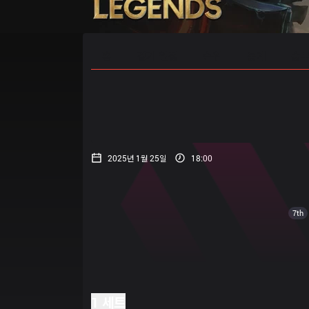
홈
경기 일정
순위
통계
승부
2025년 1월 25일
18:00
7th
1 세트