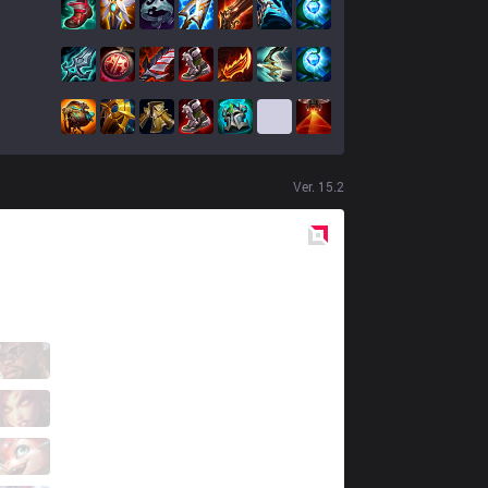
Ver.
15.2
Red
Side
TH
Carlsen
4 / 1 / 10
TH
Sheo
0 / 3 / 15
TH
Kamiloo
9 / 4 / 3