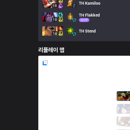
TH
Kamiloo
18
TH
Flakked
18
MVP
TH
Stend
14
리플레이 맵
Blue
Side
BDS
Irrelevant
1 / 3 / 5
BDS
113
0 / 5 / 6
BDS
Nuc
6 / 2 / 3