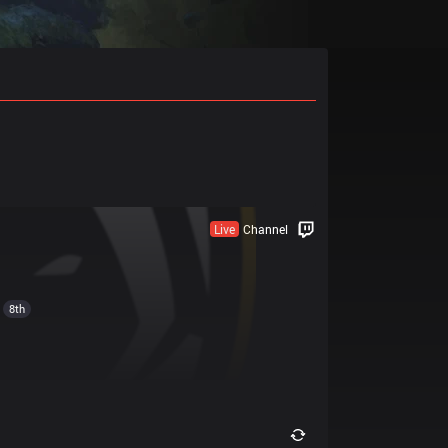
Live
Channel
8th