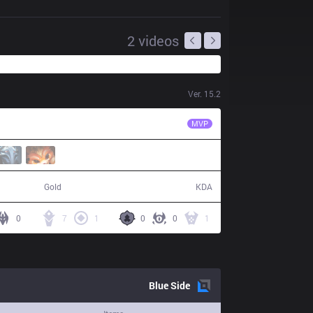
2
videos
Ver.
15.2
TH
Flakked
MVP
72,458
19 / 12 / 53
Gold
KDA
0
7
1
0
0
1
Blue
Side