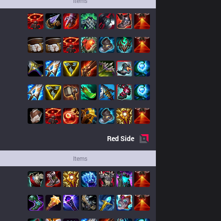
Items
Red
Side
Items