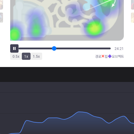
30:59
✕
◆
0.5
x
1
x
1.5
x
경로
킬
오브젝트