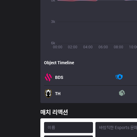
0k
3k
6k
00:00
02:00
04:00
06:00
08:00
10:0
Object Timeline
BDS
TH
매치 리액션