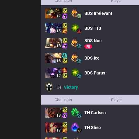
Champion
Player
BDS
Irrelevant
17
BDS
113
15
BDS
Nuc
18
FB
BDS
Ice
18
BDS
Parus
12
TH
Victory
Champion
Player
TH
Carlsen
18
TH
Sheo
17