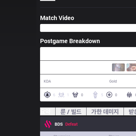
Match Video
Postgame Breakdown
39:37
12 / 19 / 25
67,367
KDA
Gold
6
1
0
5
0
요약
룬 / 빌드
가한 데미지
받
BDS
Defeat