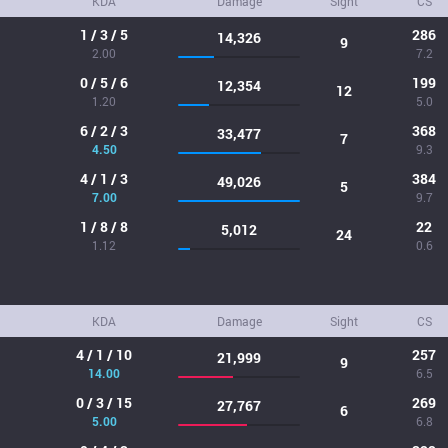
KDA
Damage
Sight
CS
1 / 3 / 5
286
14,326
9
2.00
7.2
0 / 5 / 6
199
12,354
12
1.20
5.0
6 / 2 / 3
368
33,477
7
4.50
9.3
4 / 1 / 3
384
49,026
5
7.00
9.7
1 / 8 / 8
22
5,012
24
1.12
0.6
KDA
Damage
Sight
CS
4 / 1 / 10
257
21,999
9
14.00
6.5
0 / 3 / 15
269
27,767
6
5.00
6.8