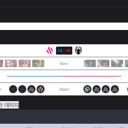
결과
BDS
12
19
TH
Bans
0
Object
은 데미지