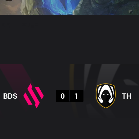
 예측
프로빌드
결과
BDS
0
1
TH