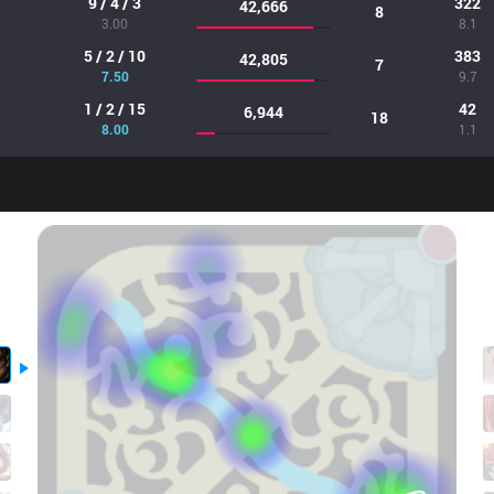
9 / 4 / 3
322
42,666
8
3.00
8.1
5 / 2 / 10
383
42,805
7
7.50
9.7
1 / 2 / 15
42
6,944
18
8.00
1.1