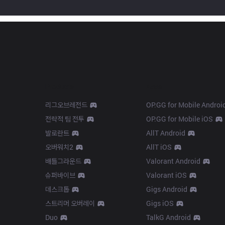
Products
Apps
리그오브레전드
OP.GG for Mobile Androi
전략적 팀 전투
OP.GG for Mobile iOS
발로란트
AllT Android
오버워치2
AllT iOS
배틀그라운드
Valorant Android
슈퍼바이브
Valorant iOS
데스크톱
Gigs Android
스트리머 오버레이
Gigs iOS
Duo
TalkG Android