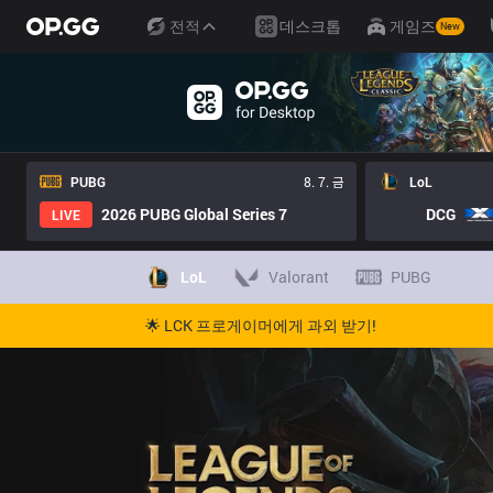
전적
데스크톱
게임즈
New
PUBG
8. 7. 금
LoL
2026 PUBG Global Series 7
DCG
LIVE
LoL
Valorant
PUBG
🌟 LCK 프로게이머에게 과외 받기!