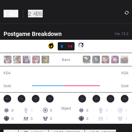
1 세트
2 세트
Postgame Breakdown
Ver.
15.2
결과
DIG
8
14
TL
32:45
Bans
8 / 14 / 21
14 / 8 / 33
KDA
KDA
55,348
64,597
Gold
Gold
Object
0
3
0
0
8
1
0
0
0
0
1
2