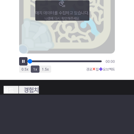
매치 데이터를 수집하고 있습니다.
나중에 다시 확인해주세요.
00:00
✕
◆
0.5
x
1
x
1.5
x
경로
킬
오브젝트
골드
경험치