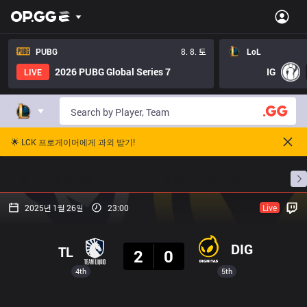
PUBG
8. 8. 토
LoL
2026 PUBG Global Series 7
IG
LIVE
🌟 LCK 프로게이머에게 과외 받기!
홈
경기 일정
순위
통계
승부 예측
프로빌
2025년 1월 26일
23:00
Live
결과
DIG
TL
2
0
4th
5th