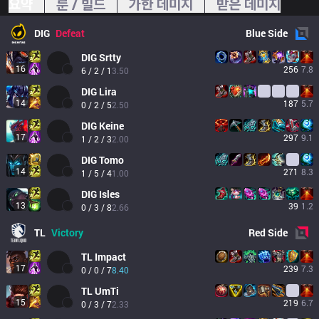
요약
룬 / 빌드
가한 데미지
받은 데미지
DIG
Defeat
Blue
Side
DIG
Srtty
16
256
7.8
6 / 2 / 1
3.50
DIG
Lira
14
187
5.7
0 / 2 / 5
2.50
DIG
Keine
17
297
9.1
1 / 2 / 3
2.00
DIG
Tomo
14
271
8.3
1 / 5 / 4
1.00
DIG
Isles
13
39
1.2
0 / 3 / 8
2.66
TL
Victory
Red
Side
TL
Impact
17
239
7.3
0 / 0 / 7
8.40
TL
UmTi
15
219
6.7
0 / 3 / 7
2.33