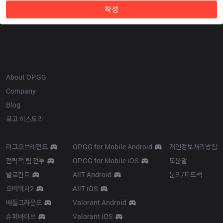
작성
OP.GG
About OP.GG
Company
Blog
로고 히스토리
Products
Resources
리그오브레전드
OP.GG for Mobile Android
개인정보처리방침
전략적 팀 전투
OP.GG for Mobile iOS
도움말
발로란트
AllT Android
문의/피드백
오버워치2
AllT iOS
배틀그라운드
Valorant Android
슈퍼바이브
Valorant iOS