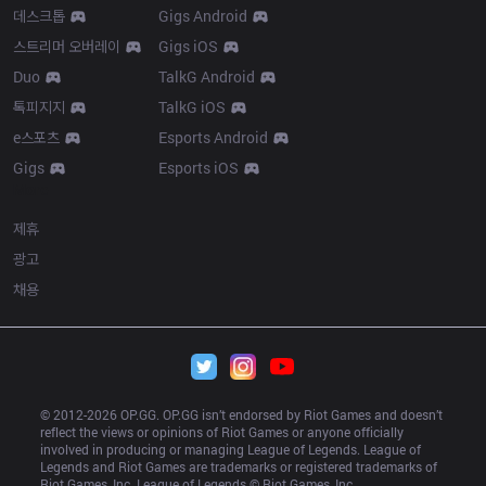
데스크톱
Gigs Android
스트리머 오버레이
Gigs iOS
Duo
TalkG Android
톡피지지
TalkG iOS
e스포츠
Esports Android
Gigs
Esports iOS
More
제휴
광고
채용
© 2012-
2026
 OP.GG. OP.GG isn’t endorsed by Riot Games and doesn’t 
reflect the views or opinions of Riot Games or anyone officially 
involved in producing or managing League of Legends. League of 
Legends and Riot Games are trademarks or registered trademarks of 
Riot Games, Inc. League of Legends © Riot Games, Inc.