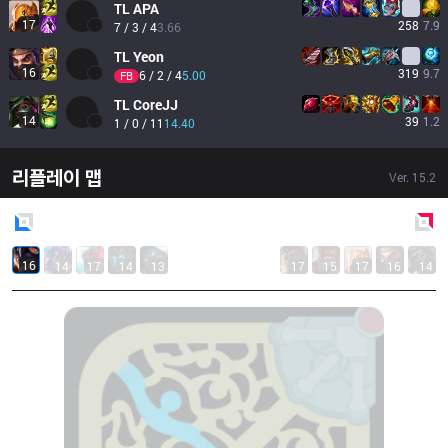
TL
APA
17
258
7.9
7 / 3 / 4
3.66
TL
Yeon
16
319
9.7
6 / 2 / 4
5.00
FB
TL
CoreJJ
14
39
1.2
1 / 0 / 11
14.40
리플레이 맵
Ver.
15.2
Blue
Side
Red
Side
16
14
17
14
13
17
15
17
16
14