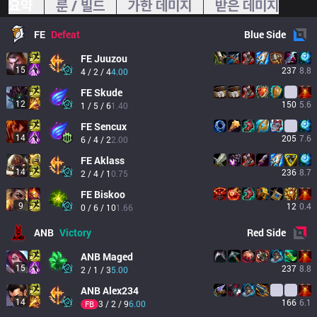
요약
룬 / 빌드
가한 데미지
받은 데미지
FE
Defeat
Blue
Side
FE
Juuzou
15
237
8.8
4 / 2 / 4
4.00
FE
Skude
12
150
5.6
1 / 5 / 6
1.40
FE
Sencux
14
205
7.6
6 / 4 / 2
2.00
FE
Aklass
14
236
8.7
2 / 4 / 1
0.75
FE
Biskoo
9
12
0.4
0 / 6 / 10
1.66
ANB
Victory
Red
Side
ANB
Maged
15
237
8.8
2 / 1 / 3
5.00
ANB
Alex234
14
166
6.1
3 / 2 / 9
6.00
FB