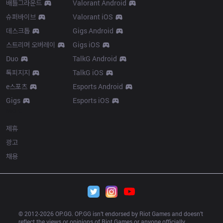
배틀그라운드
Valorant Android
슈퍼바이브
Valorant iOS
데스크톱
Gigs Android
스트리머 오버레이
Gigs iOS
Duo
TalkG Android
톡피지지
TalkG iOS
e스포츠
Esports Android
Gigs
Esports iOS
More
제휴
광고
채용
© 2012-
2026
 OP.GG. OP.GG isn’t endorsed by Riot Games and doesn’t 
reflect the views or opinions of Riot Games or anyone officially 