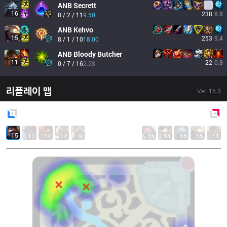
ANB
Secrett
16
238
8.8
8 / 2 / 11
9.50
ANB
Kehvo
15
253
9.4
8 / 1 / 10
18.00
ANB
Bloody Butcher
11
22
0.8
0 / 7 / 16
2.28
리플레이 맵
Ver.
15.3
Blue
Side
Red
Side
15
12
14
14
9
15
14
16
15
11