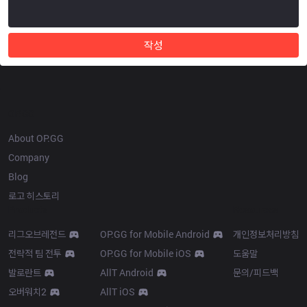
작성
OP.GG
About OP.GG
Company
Blog
로고 히스토리
Products
Resources
리그오브레전드
OP.GG for Mobile Android
개인정보처리방침
전략적 팀 전투
OP.GG for Mobile iOS
도움말
발로란트
AllT Android
문의/피드백
오버워치2
AllT iOS