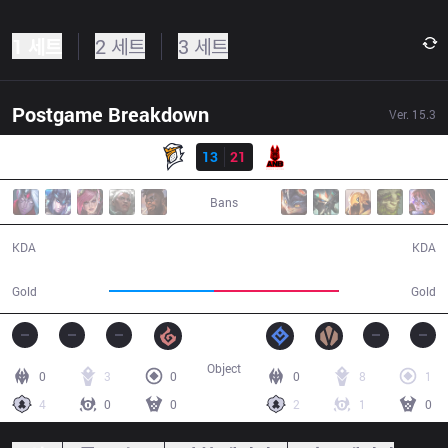
1 세트
2 세트
3 세트
Postgame Breakdown
Ver.
15.3
결과
FE
13
21
ANB
27:00
Bans
13 / 21 / 23
21 / 13 / 49
KDA
KDA
45,937
54,749
Gold
Gold
Object
0
3
0
0
8
1
4
0
0
2
1
0