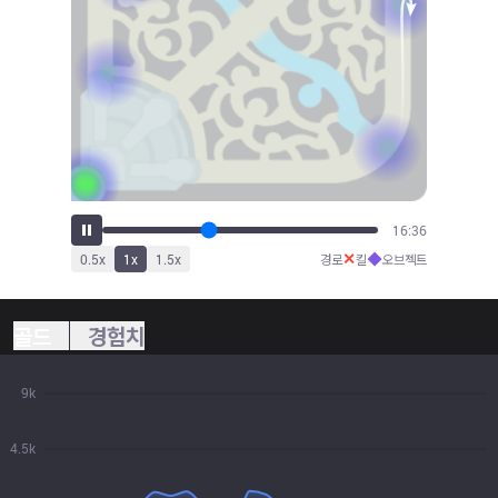
18:20
✕
◆
0.5
x
1
x
1.5
x
경로
킬
오브젝트
골드
경험치
9k
4.5k