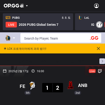
PUBG
8. 8. 토
LoL
2026 PUBG Global Series 7
IG
LIVE
🌟 LCK 프로게이머에게 과외 받기!
홈
경기 일정
순위
통계
승부 예측
프로빌
2025년 2월 17일
16:00
Live
결과
ANB
FE
1
2
5th
2nd