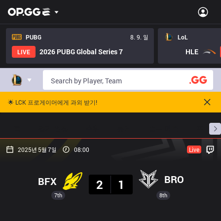
PUBG
8. 9. 일
LoL
2026 PUBG Global Series 7
HLE
LIVE
🌟 LCK 프로게이머에게 과외 받기!
홈
경기 일정
순위
통계
승부 예측
프로빌
2025년 5월 7일
08:00
Live
결과
BRO
BFX
2
1
7th
8th