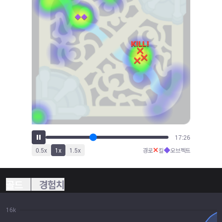
19:35
✕
◆
0.5
x
1
x
1.5
x
경로
킬
오브젝트
골드
경험치
16k