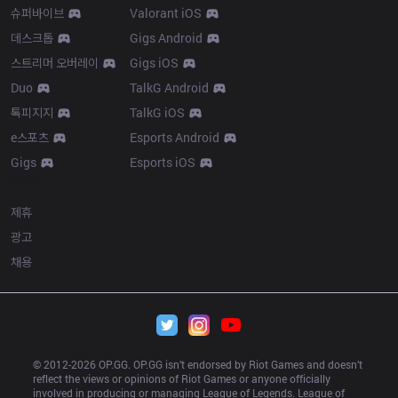
슈퍼바이브
Valorant iOS
데스크톱
Gigs Android
스트리머 오버레이
Gigs iOS
Duo
TalkG Android
톡피지지
TalkG iOS
e스포츠
Esports Android
Gigs
Esports iOS
More
제휴
광고
채용
© 2012-
2026
 OP.GG. OP.GG isn’t endorsed by Riot Games and doesn’t 
reflect the views or opinions of Riot Games or anyone officially 
involved in producing or managing League of Legends. League of 