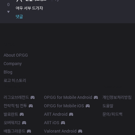
0
여우 서부 드가자
댓글
OP.GG
About OP.GG
Company
Blog
로고 히스토리
Products
Resources
리그오브레전드
OP.GG for Mobile Android
개인정보처리방침
전략적 팀 전투
OP.GG for Mobile iOS
도움말
발로란트
AllT Android
문의/피드백
오버워치2
AllT iOS
배틀그라운드
Valorant Android