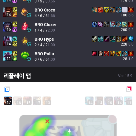
14
179
6.3
3 / 9 / 3
0.66
BRO
Croco
14
186
6.6
4 / 6 / 6
1.66
BRO
Clozer
16
260
9.2
1 / 4 / 7
2.00
BRO
Hype
14
228
8.0
2 / 4 / 2
1.00
BRO
Pollu
11
28
1.0
0 / 6 / 6
1.00
리플레이 맵
Ver.
15.9
Blue
Side
Red
Side
17
16
15
17
13
14
14
16
14
11