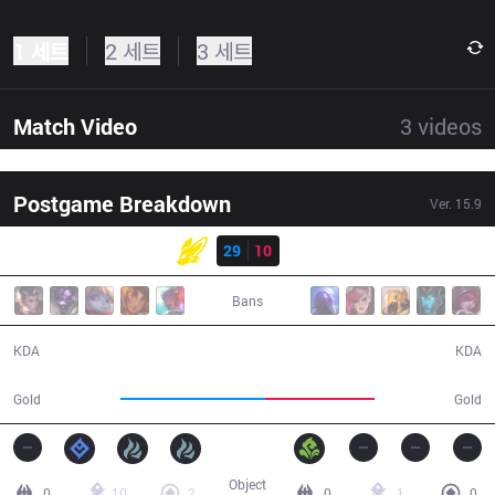
1 세트
2 세트
3 세트
Match Video
3
videos
Postgame Breakdown
Ver.
15.9
결과
BFX
29
10
BRO
28:21
Bans
29 / 10 / 80
10 / 29 / 24
KDA
KDA
61,870
46,641
Gold
Gold
Object
0
10
2
0
1
0