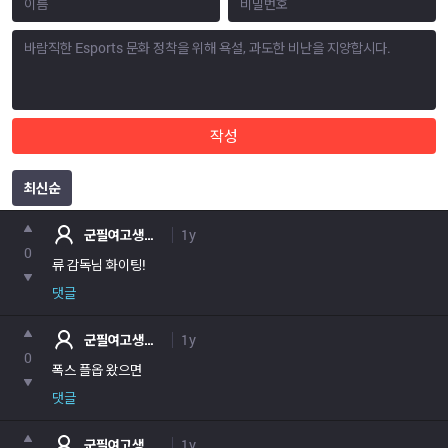
작성
최신순
포인트
군필여고생백준규
1y
0
류 감독님 화이팅!
댓글
군필여고생백준규
1y
0
폭스 플옵 왔으면
댓글
군필여고생백준규
1y