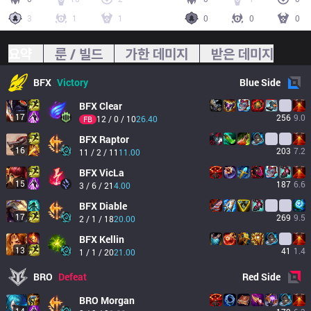
3
1
1
0
0
0
요약
룬 / 빌드
가한 데미지
받은 데미지
BFX
Victory
Blue
Side
BFX
Clear
17
256
9.0
12 / 0 / 10
26.40
FB
BFX
Raptor
16
203
7.2
11 / 2 / 11
11.00
BFX
VicLa
15
187
6.6
3 / 6 / 21
4.00
BFX
Diable
17
269
9.5
2 / 1 / 18
20.00
BFX
Kellin
13
41
1.4
1 / 1 / 20
21.00
BRO
Defeat
Red
Side
BRO
Morgan