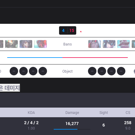
결과
FXW7
4
15
PNG
Bans
0
Object
은 데미지
KDA
Damage
Sight
CS
2 / 4 / 2
258
16,277
6
1.00
9.0