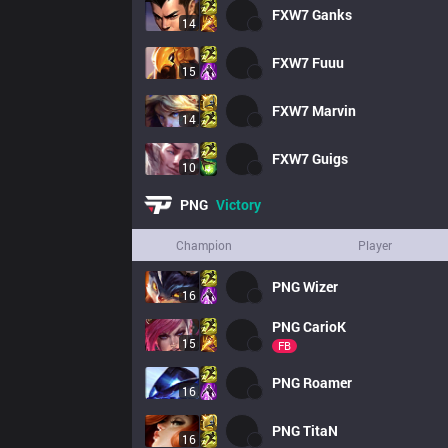
FXW7
Ganks
14
FXW7
Fuuu
15
FXW7
Marvin
14
FXW7
Guigs
10
PNG
Victory
Champion
Player
PNG
Wizer
16
PNG
CarioK
15
FB
PNG
Roamer
16
PNG
TitaN
16