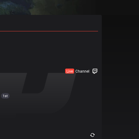
Live
Channel
1st