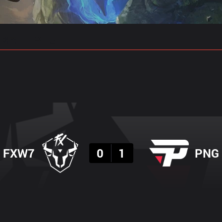
 예측
프로빌드
결과
FXW7
0
1
PNG