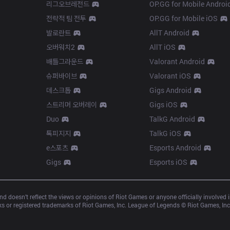
리그오브레전드
OP.GG for Mobile Androi
전략적 팀 전투
OP.GG for Mobile iOS
발로란트
AllT Android
오버워치2
AllT iOS
배틀그라운드
Valorant Android
슈퍼바이브
Valorant iOS
데스크톱
Gigs Android
스트리머 오버레이
Gigs iOS
Duo
TalkG Android
톡피지지
TalkG iOS
e스포츠
Esports Android
Gigs
Esports iOS
d doesn’t reflect the views or opinions of Riot Games or anyone officially involved
 or registered trademarks of Riot Games, Inc. League of Legends © Riot Games, Inc