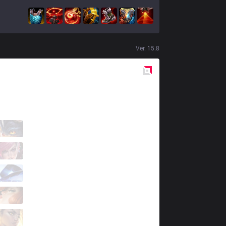
Ver.
15.8
Red
Side
PNG
Wizer
2 / 1 / 10
PNG
CarioK
7 / 0 / 6
PNG
Roamer
3 / 1 / 8
PNG
TitaN
3 / 0 / 9
PNG
Kuri
0 / 2 / 8