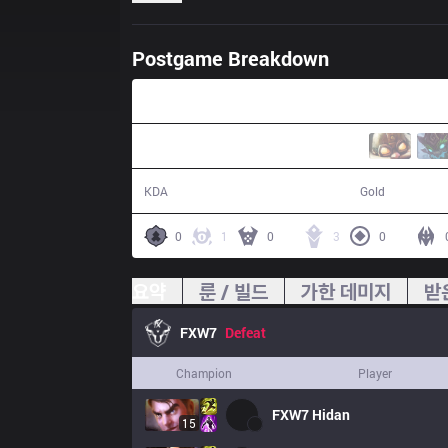
Postgame Breakdown
28:35
4 / 15 / 12
47,564
KDA
Gold
0
1
0
3
0
요약
룬 / 빌드
가한 데미지
받
FXW7
Defeat
Champion
Player
FXW7
Hidan
15