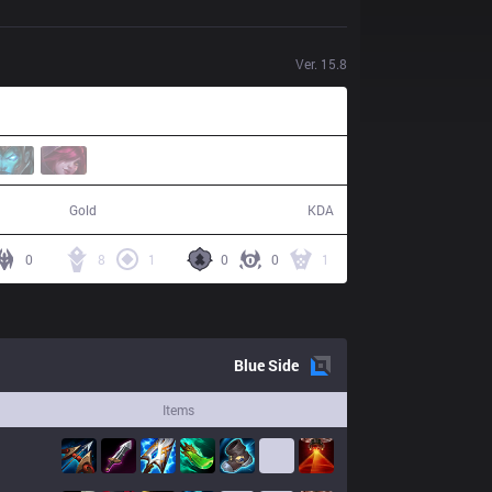
Ver.
15.8
56,647
15 / 4 / 41
Gold
KDA
0
8
1
0
0
1
Blue
Side
Items