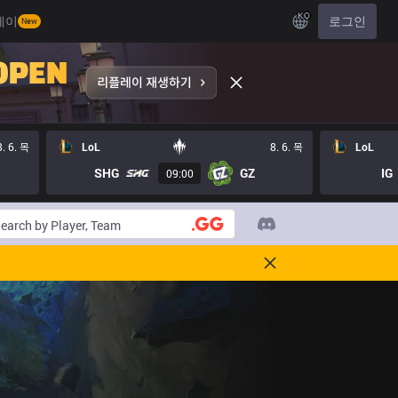
KO
레이
로그인
New
8. 6. 목
LoL
8. 6. 목
LoL
SHG
GZ
IG
09:00