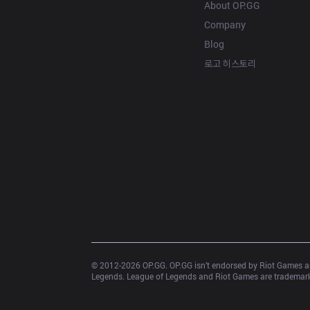
About OP.GG
Company
Blog
로고 히스토리
© 2012-
2026
 OP.GG. OP.GG isn’t endorsed by Riot Games an
Legends. League of Legends and Riot Games are trademarks