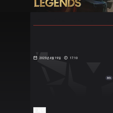
홈
경기 일정
순위
통계
승부
2025년 4월 19일
17:10
8th
1 세트