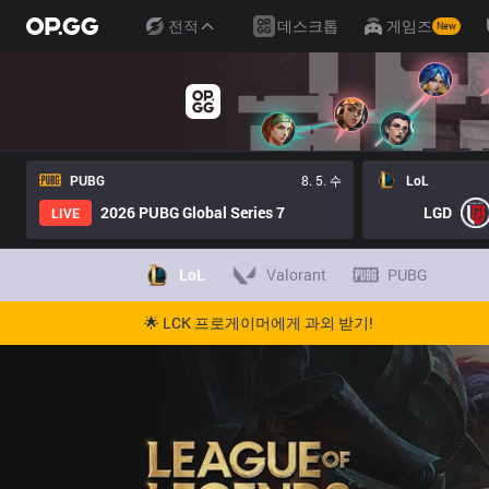
전적
데스크톱
게임즈
New
PUBG
8. 5. 수
LoL
2026 PUBG Global Series 7
LGD
LIVE
LoL
Valorant
PUBG
🌟 LCK 프로게이머에게 과외 받기!