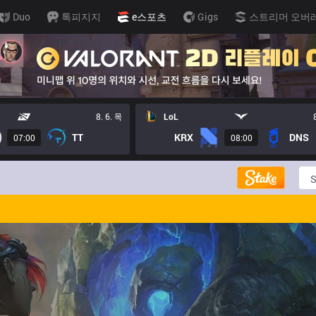
Duo
톡피지지
e스포츠
Gigs
스트리머 오버
8. 6. 목
LoL
TT
KRX
DNS
07:00
08:00