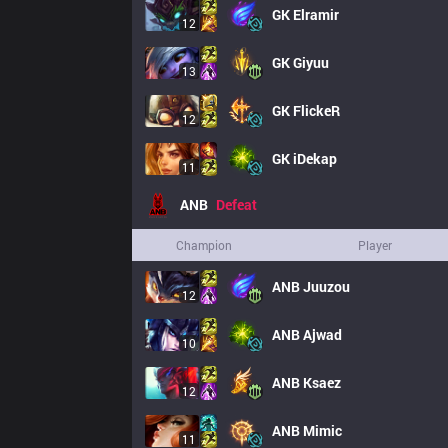
GK
Elramir
12
GK
Giyuu
13
GK
FlickeR
12
GK
iDekap
11
ANB
Defeat
Champion
Player
ANB
Juuzou
12
ANB
Ajwad
10
ANB
Ksaez
12
ANB
Mimic
11