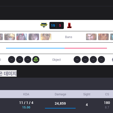
결과
GK
19
5
ANB
Bans
0
Object
은 데미지
KDA
Damage
Sight
CS
11 / 1 / 4
180
24,859
4
15.00
8.7