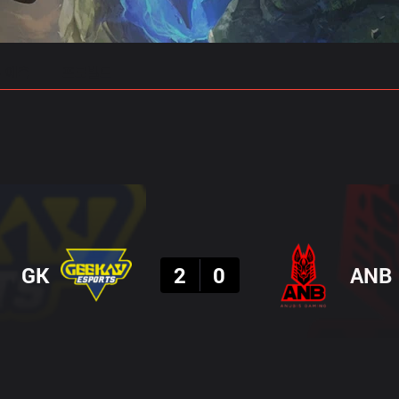
 예측
프로빌드
결과
GK
2
0
ANB