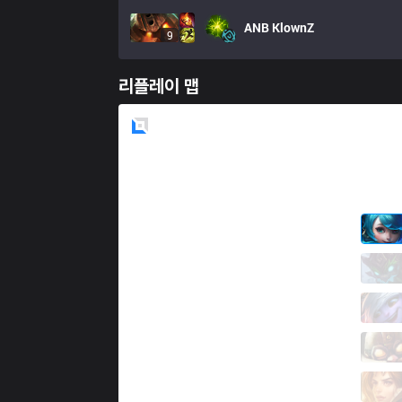
ANB
KlownZ
9
리플레이 맵
Blue
Side
GK
Boda
11 / 1 / 4
GK
Elramir
0 / 2 / 11
GK
Giyuu
3 / 2 / 7
GK
FlickeR
4 / 0 / 4
GK
iDekap
1 / 0 / 10