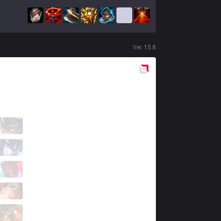
Ver.
15.8
Red
Side
ANB
Juuzou
0 / 4 / 1
ANB
Ajwad
0 / 6 / 4
ANB
Ksaez
2 / 4 / 2
ANB
Mimic
2 / 2 / 2
ANB
KlownZ
1 / 3 / 3