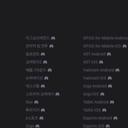
Products
Apps
리그오브레전드
OP.GG for Mobile Androi
전략적 팀 전투
OP.GG for Mobile iOS
발로란트
AllT Android
오버워치2
AllT iOS
배틀그라운드
Valorant Android
슈퍼바이브
Valorant iOS
데스크톱
Gigs Android
스트리머 오버레이
Gigs iOS
Duo
TalkG Android
톡피지지
TalkG iOS
e스포츠
Esports Android
Gigs
Esports iOS