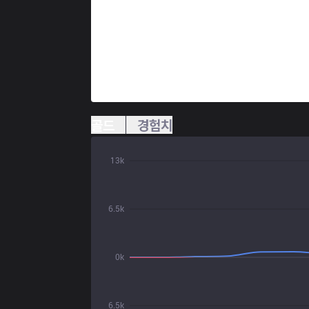
골드
경험치
13k
6.5k
0k
6.5k