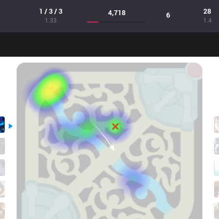
1 / 3 / 3
28
4,718
6
1.33
1.4