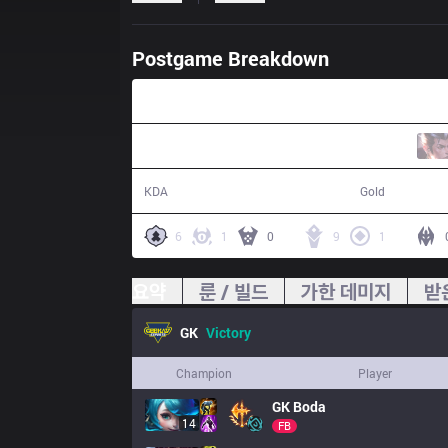
Postgame Breakdown
20:39
19 / 5 / 36
44,287
KDA
Gold
6
1
0
9
1
요약
룬 / 빌드
가한 데미지
받
GK
Victory
Champion
Player
GK
Boda
14
FB