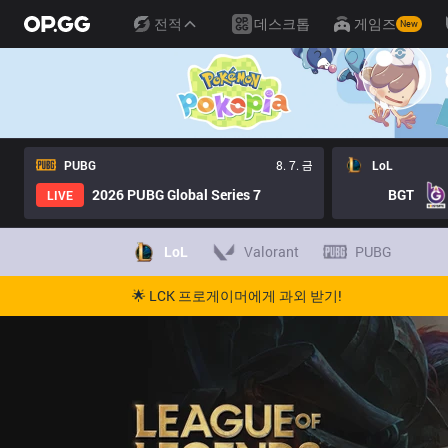
전적
데스크톱
게임즈
New
PUBG
8. 7. 금
LoL
2026 PUBG Global Series 7
BGT
LIVE
LoL
Valorant
PUBG
🌟 LCK 프로게이머에게 과외 받기!