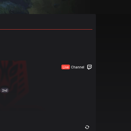
Live
Channel
2nd