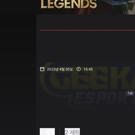
홈
경기 일정
순위
통계
승부
2025년 4월 30일
16:45
1st
1 세트
2 세트