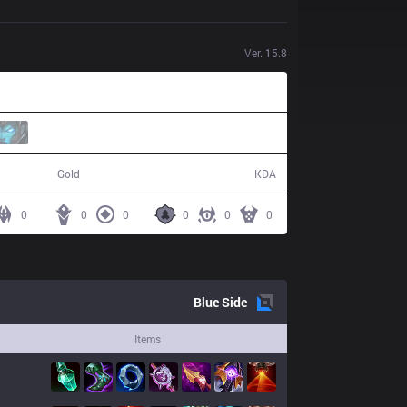
Ver.
15.8
32,204
5 / 19 / 12
Gold
KDA
0
0
0
0
0
0
Blue
Side
Items