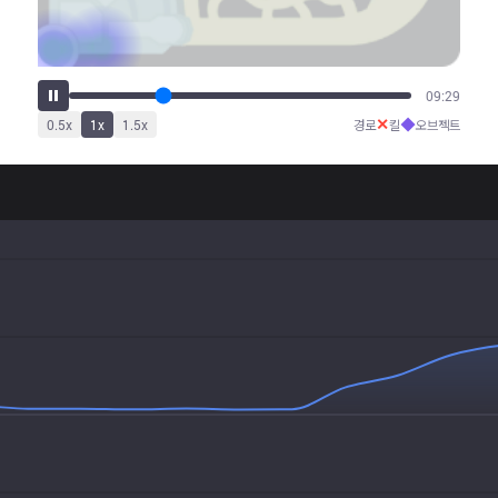
13:31
✕
◆
0.5
x
1
x
1.5
x
경로
킬
오브젝트