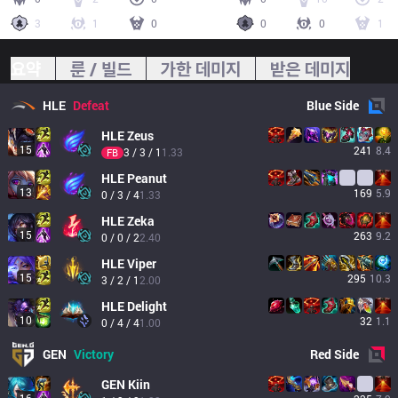
3
1
0
0
0
1
요약
룬 / 빌드
가한 데미지
받은 데미지
HLE
Defeat
Blue
Side
HLE
Zeus
15
241
8.4
3 / 3 / 1
1.33
FB
HLE
Peanut
13
169
5.9
0 / 3 / 4
1.33
HLE
Zeka
15
263
9.2
0 / 0 / 2
2.40
HLE
Viper
15
295
10.3
3 / 2 / 1
2.00
HLE
Delight
10
32
1.1
0 / 4 / 4
1.00
GEN
Victory
Red
Side
GEN
Kiin