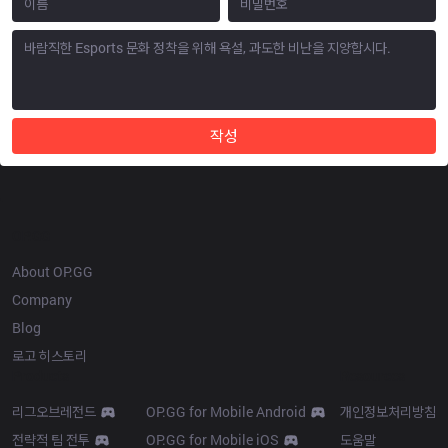
작성
OP.GG
About OP.GG
Company
Blog
로고 히스토리
Products
Resources
리그오브레전드
OP.GG for Mobile Android
개인정보처리방침
전략적 팀 전투
OP.GG for Mobile iOS
도움말