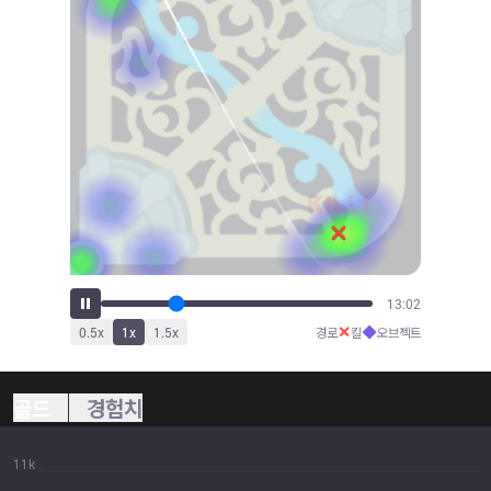
15:33
✕
◆
0.5
x
1
x
1.5
x
경로
킬
오브젝트
골드
경험치
11k