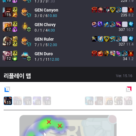
16
225
7.9
1 / 3 / 3
1.33
GEN
Canyon
16
235
8.2
3 / 0 / 6
10.80
GEN
Chovy
17
307
10.7
0 / 1 / 4
4.00
GEN
Ruler
17
327
11.4
7 / 1 / 5
12.00
GEN
Duro
12
34
1.2
1 / 1 / 11
12.00
리플레이 맵
Ver.
15.16
Blue
Side
Red
Side
15
13
15
15
10
16
16
17
17
12