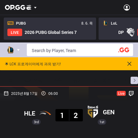
PUBG
8. 6. 목
LoL
2026 PUBG Global Series 7
DP
LIVE
🌟 LCK 프로게이머에게 과외 받기!
홈
경기 일정
순위
통계
승부 예측
프로빌
2025년 8월 17일
06:00
Live
결과
GEN
HLE
1
2
3rd
1st