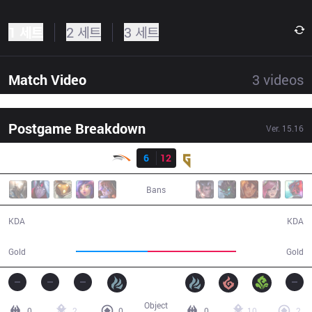
1 세트
2 세트
3 세트
Match Video
3
videos
Postgame Breakdown
Ver.
15.16
결과
HLE
6
12
GEN
28:35
Bans
6 / 12 / 12
12 / 6 / 29
KDA
KDA
48,063
59,007
Gold
Gold
Object
0
2
0
0
10
2