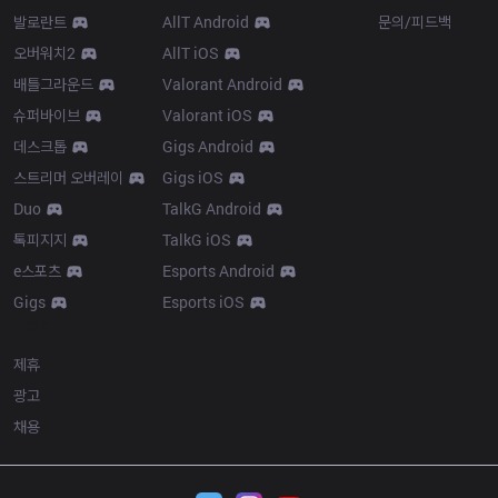
발로란트
AllT Android
문의/피드백
오버워치2
AllT iOS
배틀그라운드
Valorant Android
슈퍼바이브
Valorant iOS
데스크톱
Gigs Android
스트리머 오버레이
Gigs iOS
Duo
TalkG Android
톡피지지
TalkG iOS
e스포츠
Esports Android
Gigs
Esports iOS
More
제휴
광고
채용