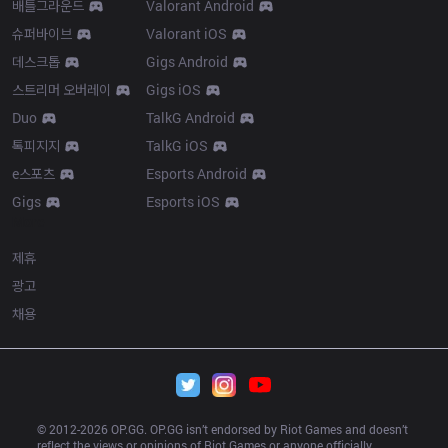
배틀그라운드
Valorant Android
슈퍼바이브
Valorant iOS
데스크톱
Gigs Android
스트리머 오버레이
Gigs iOS
Duo
TalkG Android
톡피지지
TalkG iOS
e스포츠
Esports Android
Gigs
Esports iOS
More
제휴
광고
채용
© 2012-
2026
 OP.GG. OP.GG isn’t endorsed by Riot Games and doesn’t 
reflect the views or opinions of Riot Games or anyone officially 