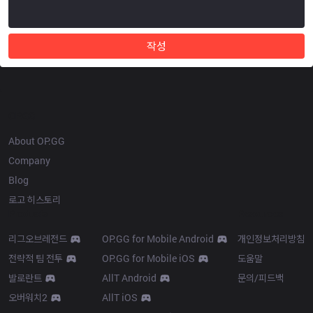
작성
OP.GG
About OP.GG
Company
Blog
로고 히스토리
Products
Resources
리그오브레전드
OP.GG for Mobile Android
개인정보처리방침
전략적 팀 전투
OP.GG for Mobile iOS
도움말
발로란트
AllT Android
문의/피드백
오버워치2
AllT iOS