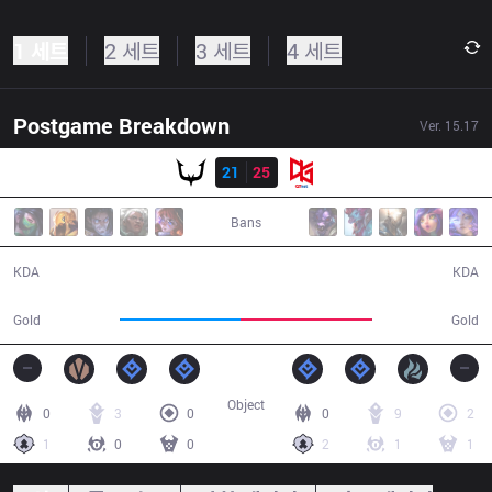
1 세트
2 세트
3 세트
4 세트
Postgame Breakdown
Ver.
15.17
결과
REJECT
21
25
QTD
40:17
Bans
21 / 25 / 52
25 / 21 / 57
KDA
KDA
71,967
77,999
Gold
Gold
Object
0
3
0
0
9
2
1
0
0
2
1
1