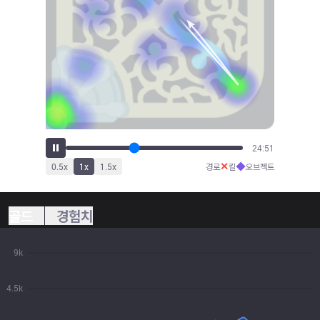
26:40
✕
◆
0.5
x
1
x
1.5
x
경로
킬
오브젝트
골드
경험치
9k
4.5k