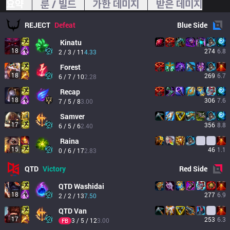
요약
룬 / 빌드
가한 데미지
받은 데미지
REJECT
Defeat
Blue
Side
Kinatu
18
274
6.8
2 / 3 / 11
4.33
Forest
18
269
6.7
6 / 7 / 10
2.28
Recap
18
306
7.6
7 / 5 / 8
3.00
Samver
17
356
8.8
6 / 5 / 6
2.40
Raina
15
46
1.1
0 / 6 / 17
2.83
QTD
Victory
Red
Side
QTD
Washidai
18
277
6.9
2 / 2 / 13
7.50
QTD
Van
17
253
6.3
3 / 5 / 12
3.00
FB