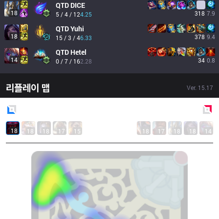
QTD
DICE
18
318
7.9
5 / 4 / 12
4.25
QTD
Yuhi
18
378
9.4
15 / 3 / 4
6.33
QTD
Hetel
14
34
0.8
0 / 7 / 16
2.28
리플레이 맵
Ver.
15.17
Blue
Side
Red
Side
18
18
18
17
15
18
17
18
18
14