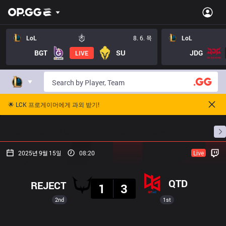
LoL
8. 6. 목
LoL
BGT
SU
JDG
LIVE
🌟 LCK 프로게이머에게 과외 받기!
홈
경기 일정
순위
통계
승부 예측
프로빌
2025년 9월 15일
08:20
Live
결과
QTD
REJECT
1
3
2nd
1st