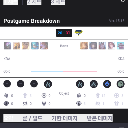
1 세트
2 세트
3 세트
Postgame Breakdown
Ver.
15.15
결과
GNG
20
31
GK
34:57
Bans
20 / 31 / 45
31 / 20 / 75
KDA
KDA
65,491
70,293
Gold
Gold
Object
0
3
0
0
12
3
0
0
0
3
1
1
요약
룬 / 빌드
가한 데미지
받은 데미지