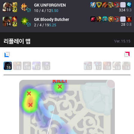
GK
UNF0RGIVEN
18
324
9.3
10 / 4 / 12
5.50
GK
Bloody Butcher
14
28
0.8
2 / 4 / 19
5.25
리플레이 맵
Ver.
15.15
Blue
Side
Red
Side
16
15
18
17
12
17
17
18
18
14