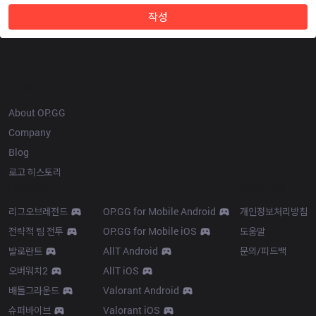
작성
OP.GG
About OP.GG
Company
Blog
로고 히스토리
Products
Resources
리그오브레전드
OP.GG for Mobile Android
개인정보처리방침
전략적 팀 전투
OP.GG for Mobile iOS
도움말
발로란트
AllT Android
문의/피드백
오버워치2
AllT iOS
배틀그라운드
Valorant Android
슈퍼바이브
Valorant iOS