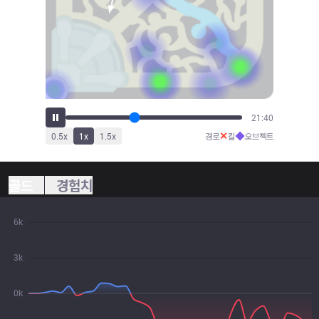
22:53
✕
◆
0.5
x
1
x
1.5
x
경로
킬
오브젝트
골드
경험치
6k
3k
0k