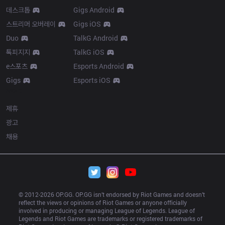
데스크톱
Gigs Android
스트리머 오버레이
Gigs iOS
Duo
TalkG Android
톡피지지
TalkG iOS
e스포츠
Esports Android
Gigs
Esports iOS
More
제휴
광고
채용
© 2012-
2026
 OP.GG. OP.GG isn’t endorsed by Riot Games and doesn’t 
reflect the views or opinions of Riot Games or anyone officially 
involved in producing or managing League of Legends. League of 
Legends and Riot Games are trademarks or registered trademarks of 