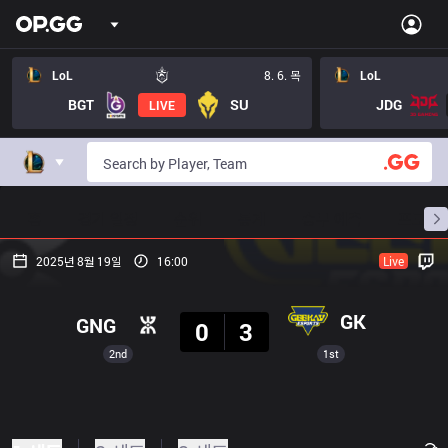
LoL
8. 6. 목
LoL
BGT
SU
JDG
LIVE
홈
경기 일정
순위
통계
승부 예측
프로빌
2025년 8월 19일
16:00
Live
결과
GK
GNG
0
3
2nd
1st