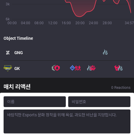
3k
6k
00:00
04:00
08:00
12:00
16:00
20:00
24:00
28:00
34:57
Object Timeline
GNG
GK
매치 리액션
0
Reactions