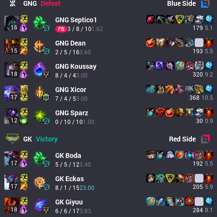
GNG
Defeat
Blue
Side
GNG
Septico1
16
179
5.1
3 / 8 / 10
1.62
FB
GNG
Dean
15
193
5.5
2 / 5 / 16
3.60
GNG
Koussay
18
320
9.2
8 / 4 / 4
3.00
GNG
Xicor
17
368
10.5
7 / 4 / 5
3.00
GNG
Sparz
12
30
0.9
0 / 10 / 10
1.00
GK
Victory
Red
Side
GK
Boda
17
192
5.5
5 / 5 / 12
3.40
GK
Eckas
17
205
5.9
8 / 1 / 15
23.00
GK
Giyuu
18
284
8.1
6 / 6 / 17
3.83