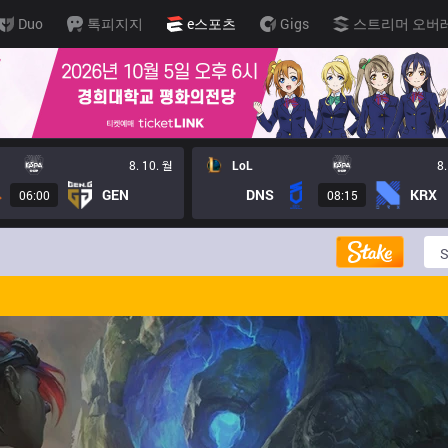
Duo
톡피지지
e스포츠
Gigs
스트리머 오버
8. 10. 월
LoL
8.
GEN
DNS
KRX
06:00
08:15