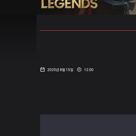
홈
경기 일정
순위
통계
승부
2025년 8월 15일
12:00