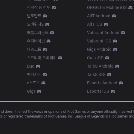
전략적 팀 전투
OP.GG for Mobile iOS
발로란트
AllT Android
오버워치2
AllT iOS
배틀그라운드
Valorant Android
슈퍼바이브
Valorant iOS
데스크톱
Gigs Android
스트리머 오버레이
Gigs iOS
Duo
TalkG Android
톡피지지
TalkG iOS
e스포츠
Esports Android
Gigs
Esports iOS
d doesn’t reflect the views or opinions of Riot Games or anyone officially involved
 or registered trademarks of Riot Games, Inc. League of Legends © Riot Games, Inc