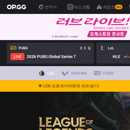
전적
데스크톱
게임즈
New
PUBG
8. 9. 일
LoL
2026 PUBG Global Series 7
HLE
LIVE
LoL
Valorant
PUBG
🌟 LCK 프로게이머에게 과외 받기!