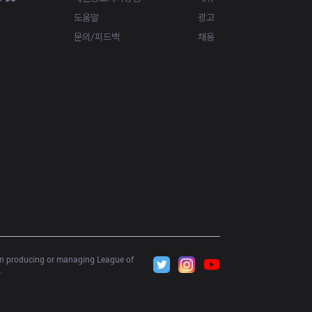
도움말
광고
문의/피드백
채용
 in producing or managing League of 
.