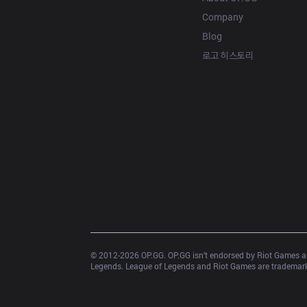
Company
Blog
로고 히스토리
© 2012-
2026
 OP.GG. OP.GG isn’t endorsed by Riot Games an
Legends. League of Legends and Riot Games are trademarks