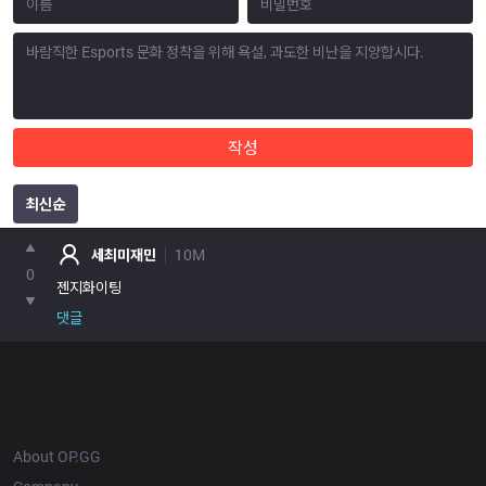
작성
최신순
포인트
세최미재민
10M
0
댓글
OP.GG
About OP.GG