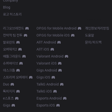
Company
Blog
로고 히스토리
Products
Resources
리그오브레전드
OP.GG for Mobile Android
개인정보처리방침
전략적 팀 전투
OP.GG for Mobile iOS
도움말
발로란트
AllT Android
문의/피드백
오버워치2
AllT iOS
배틀그라운드
Valorant Android
슈퍼바이브
Valorant iOS
데스크톱
Gigs Android
스트리머 오버레이
Gigs iOS
Duo
TalkG Android
톡피지지
TalkG iOS
e스포츠
Esports Android
Gigs
Esports iOS
More