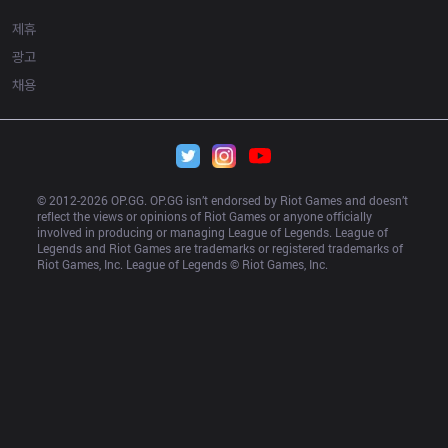
제휴
광고
채용
© 2012-
2026
 OP.GG. OP.GG isn’t endorsed by Riot Games and doesn’t 
reflect the views or opinions of Riot Games or anyone officially 
involved in producing or managing League of Legends. League of 
Legends and Riot Games are trademarks or registered trademarks of 
Riot Games, Inc. League of Legends © Riot Games, Inc.