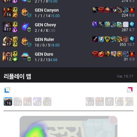
17
275
8.3
2 / 1 / 8
10.00
GEN
Canyon
16
224
6.8
1 / 1 / 14
15.00
GEN
Chovy
17
287
8.7
2 / 4 / 8
2.50
GEN
Ruler
17
353
10.7
10 / 0 / 5
18.00
GEN
Duro
12
31
0.9
1 / 3 / 13
4.66
리플레이 맵
Ver.
15.17
Blue
Side
Red
Side
16
14
16
15
12
17
16
17
17
12