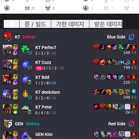
1
0
0
2
1
1
요약
룬 / 빌드
가한 데미지
받은 데미지
KT
Defeat
Blue
Side
KT
PerfecT
16
249
7.5
2 / 3 / 3
1.66
KT
Cuzz
14
199
6.0
3 / 5 / 3
1.20
FB
KT
Bdd
16
235
7.1
1 / 2 / 8
4.50
KT
deokdam
15
299
9.0
3 / 2 / 4
3.50
KT
Peter
12
24
0.7
0 / 4 / 5
1.25
GEN
Victory
Red
Side
GEN
Kiin