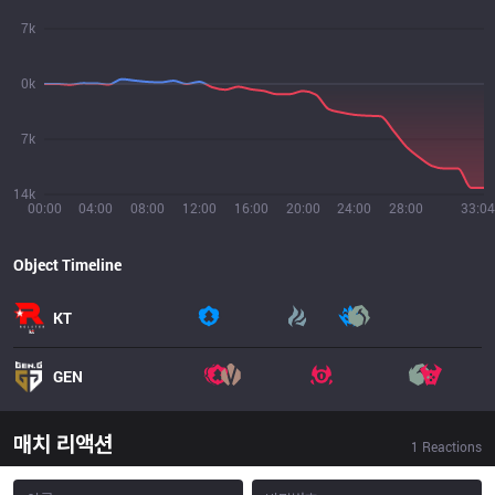
7k
0k
7k
14k
00:00
04:00
08:00
12:00
16:00
20:00
24:00
28:00
33:04
Object Timeline
KT
GEN
매치 리액션
1
Reactions