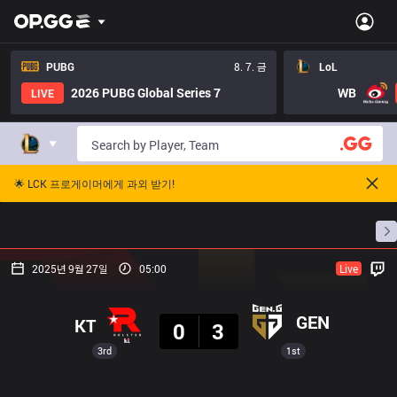
PUBG
8. 7. 금
LoL
2026 PUBG Global Series 7
WB
LIVE
🌟 LCK 프로게이머에게 과외 받기!
홈
경기 일정
순위
통계
승부 예측
프로빌
2025년 9월 27일
05:00
Live
결과
GEN
KT
0
3
3rd
1st