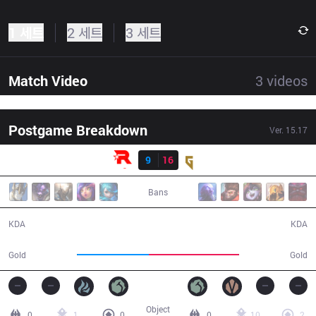
1 세트
2 세트
3 세트
Match Video
3
videos
Postgame Breakdown
Ver.
15.17
결과
KT
9
16
GEN
33:04
Bans
9 / 16 / 23
16 / 9 / 48
KDA
KDA
53,094
66,246
Gold
Gold
Object
0
1
0
0
10
2