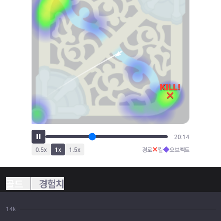
21:58
✕
◆
0.5
x
1
x
1.5
x
경로
킬
오브젝트
골드
경험치
14k