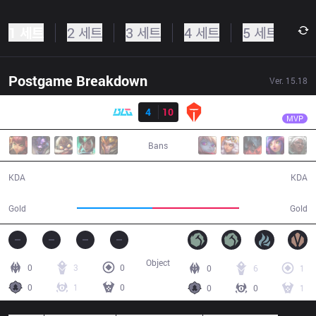
1 세트
2 세트
3 세트
4 세트
5 세트
Postgame Breakdown
Ver.
15.18
결과
TES
Creme
BLG
4
10
TES
31:35
MVP
Bans
4 / 10 / 9
10 / 4 / 25
KDA
KDA
51,369
59,057
Gold
Gold
Object
0
3
0
0
6
1
0
1
0
0
0
1