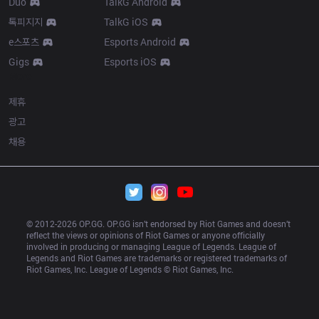
Duo
TalkG Android
톡피지지
TalkG iOS
e스포츠
Esports Android
Gigs
Esports iOS
More
제휴
광고
채용
© 2012-
2026
 OP.GG. OP.GG isn’t endorsed by Riot Games and doesn’t 
reflect the views or opinions of Riot Games or anyone officially 
involved in producing or managing League of Legends. League of 
Legends and Riot Games are trademarks or registered trademarks of 
Riot Games, Inc. League of Legends © Riot Games, Inc.