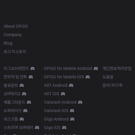
OP.GG
About OP.GG
Company
Blog
로고 히스토리
Products
Resources
리그오브레전드
OP.GG for Mobile Android
개인정보처리방침
전략적 팀 전투
OP.GG for Mobile iOS
도움말
발로란트
AllT Android
문의/피드백
오버워치2
AllT iOS
배틀그라운드
Valorant Android
슈퍼바이브
Valorant iOS
데스크톱
Gigs Android
스트리머 오버레이
Gigs iOS