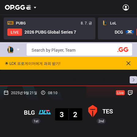
PUBG
8. 7. 금
LoL
2026 PUBG Global Series 7
DCG
LIVE
🌟 LCK 프로게이머에게 과외 받기!
홈
경기 일정
순위
통계
승부 예측
프로빌
2025년 9월 21일
08:10
Live
결과
TES
BLG
3
2
1st
2nd