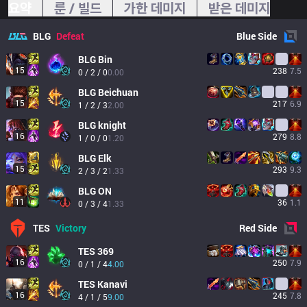
요약
룬 / 빌드
가한 데미지
받은 데미지
BLG
Defeat
Blue
Side
BLG
Bin
15
238
7.5
0 / 2 / 0
0.00
BLG
Beichuan
15
217
6.9
1 / 2 / 3
2.00
BLG
knight
16
279
8.8
1 / 0 / 0
1.20
BLG
Elk
15
293
9.3
2 / 3 / 2
1.33
BLG
ON
11
36
1.1
0 / 3 / 4
1.33
TES
Victory
Red
Side
TES
369
16
250
7.9
0 / 1 / 4
4.00
TES
Kanavi
16
245
7.8
4 / 1 / 5
9.00