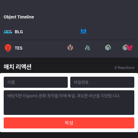
Object Timeline
BLG
TES
매치 리액션
0
Reactions
작성