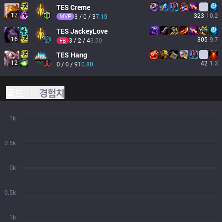
TES
Creme
17
323
10.2
MVP
3 / 0 / 3
7.19
TES
JackeyLove
16
305
9.7
3 / 2 / 4
3.50
FB
TES
Hang
12
42
1.3
0 / 0 / 9
10.80
골드
경험치
1k
0.5k
0k
0.5k
1k