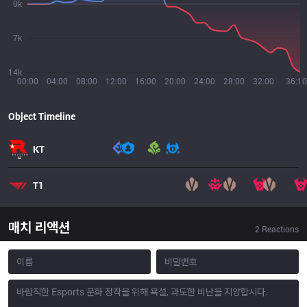
0k
7k
14k
00:00
04:00
08:00
12:00
16:00
20:00
24:00
28:00
32:00
36:10
Object Timeline
KT
T1
매치 리액션
2
Reactions