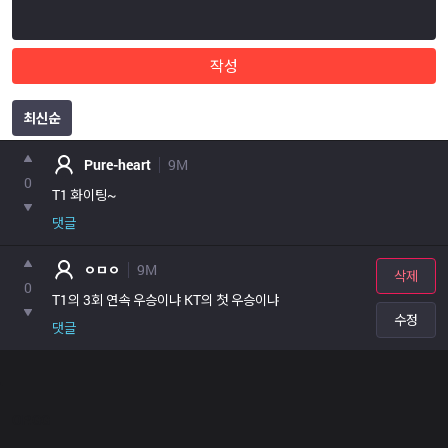
작성
최신순
포인트
Pure-heart
9M
0
T1 화이팅~
댓글
ㅇㅁㅇ
9M
삭제
0
T1의 3회 연속 우승이냐 KT의 첫 우승이냐
수정
댓글
OP.GG