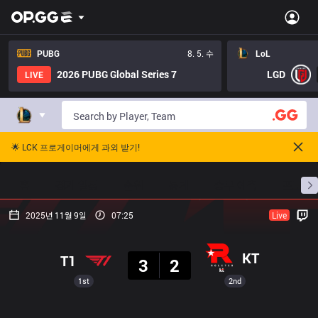
PUBG
8. 5. 수
LoL
2026 PUBG Global Series 7
LGD
LIVE
🌟 LCK 프로게이머에게 과외 받기!
홈
경기 일정
순위
통계
승부 예측
프로빌
2025년 11월 9일
07:25
Live
결과
KT
T1
3
2
1st
2nd