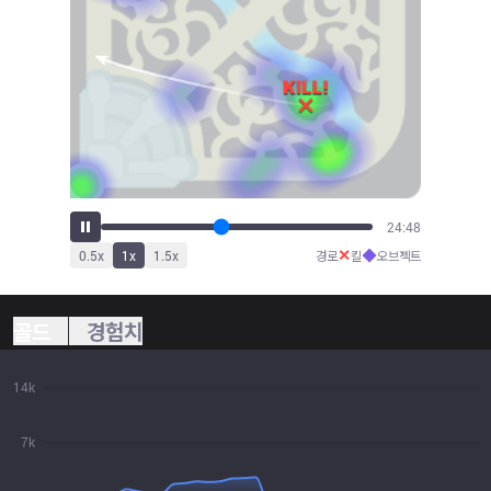
27:12
✕
◆
0.5
x
1
x
1.5
x
경로
킬
오브젝트
골드
경험치
14k
7k