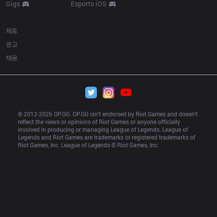
Gigs
Esports iOS
More
제휴
광고
채용
© 2012-
2026
 OP.GG. OP.GG isn’t endorsed by Riot Games and doesn’t 
reflect the views or opinions of Riot Games or anyone officially 
involved in producing or managing League of Legends. League of 
Legends and Riot Games are trademarks or registered trademarks of 
Riot Games, Inc. League of Legends © Riot Games, Inc.