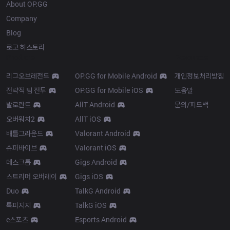
About OP.GG
Company
Blog
로고 히스토리
Products
Resources
리그오브레전드
OP.GG for Mobile Android
개인정보처리방침
전략적 팀 전투
OP.GG for Mobile iOS
도움말
발로란트
AllT Android
문의/피드백
오버워치2
AllT iOS
배틀그라운드
Valorant Android
슈퍼바이브
Valorant iOS
데스크톱
Gigs Android
스트리머 오버레이
Gigs iOS
Duo
TalkG Android
톡피지지
TalkG iOS
e스포츠
Esports Android