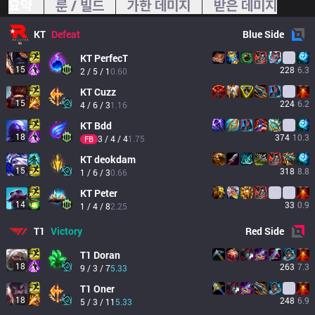
요약
룬 / 빌드
가한 데미지
받은 데미지
KT
Defeat
Blue
Side
KT
PerfecT
15
228
6.3
2 / 5 / 1
0.60
KT
Cuzz
15
224
6.2
4 / 6 / 3
1.16
KT
Bdd
18
374
10.3
3 / 4 / 4
1.75
FB
KT
deokdam
15
318
8.8
1 / 6 / 3
0.66
KT
Peter
14
33
0.9
1 / 4 / 8
2.25
T1
Victory
Red
Side
T1
Doran
18
263
7.3
9 / 3 / 7
5.33
T1
Oner
18
248
6.9
5 / 3 / 11
5.33