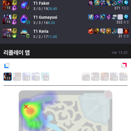
T1
Faker
18
371
10.3
3 / 0 / 19
26.40
T1
Gumayusi
18
322
8.9
3 / 3 / 16
6.33
T1
Keria
15
31
0.9
5 / 2 / 17
11.00
리플레이 맵
Ver.
15.20
Blue
Side
Red
Side
15
15
18
15
14
18
18
18
18
15