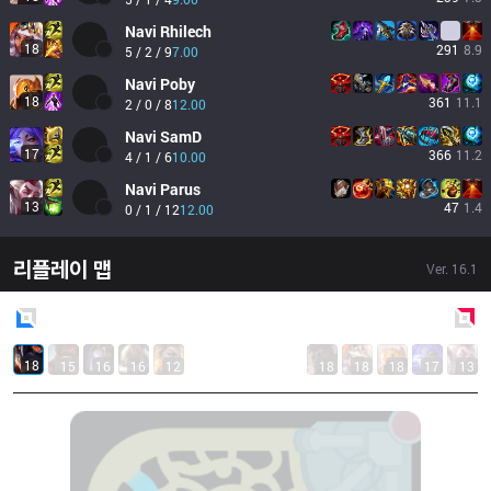
Navi
Rhilech
18
291
8.9
5 / 2 / 9
7.00
Navi
Poby
18
361
11.1
2 / 0 / 8
12.00
Navi
SamD
17
366
11.2
4 / 1 / 6
10.00
Navi
Parus
13
47
1.4
0 / 1 / 12
12.00
리플레이 맵
Ver.
16.1
Blue
Side
Red
Side
18
15
16
16
12
18
18
18
17
13