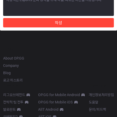
작성
OP.GG
About OP.GG
Company
Blog
로고 히스토리
Products
Resources
리그오브레전드
OP.GG for Mobile Android
개인정보처리방침
전략적 팀 전투
OP.GG for Mobile iOS
도움말
발로란트
AllT Android
문의/피드백
오버워치2
AllT iOS