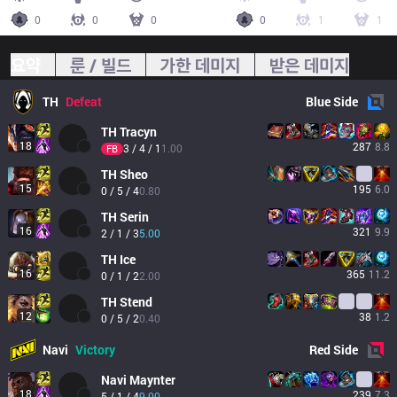
0
0
0
0
1
1
요약
룬 / 빌드
가한 데미지
받은 데미지
TH
Defeat
Blue
Side
TH
Tracyn
18
287
8.8
3 / 4 / 1
1.00
FB
TH
Sheo
15
195
6.0
0 / 5 / 4
0.80
TH
Serin
16
321
9.9
2 / 1 / 3
5.00
TH
Ice
16
365
11.2
0 / 1 / 2
2.00
TH
Stend
12
38
1.2
0 / 5 / 2
0.40
Navi
Victory
Red
Side
Navi
Maynter
18
239
7.3
5 / 1 / 4
9.00