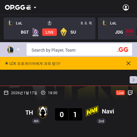
LoL
8. 6. 목
LoL
BGT
SU
JDG
LIVE
🌟 LCK 프로게이머에게 과외 받기!
홈
경기 일정
순위
통계
승부 예측
프로빌
2026년 1월 17일
18:00
Live
결과
Navi
TH
0
1
4th
2nd