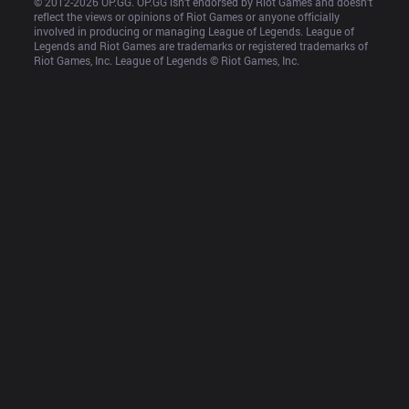
© 2012-
2026
 OP.GG. OP.GG isn’t endorsed by Riot Games and doesn’t 
reflect the views or opinions of Riot Games or anyone officially 
involved in producing or managing League of Legends. League of 
Legends and Riot Games are trademarks or registered trademarks of 
Riot Games, Inc. League of Legends © Riot Games, Inc.