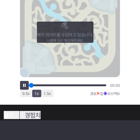
매치 데이터를 수집하고 있습니다.
나중에 다시 확인해주세요.
00:00
✕
◆
0.5
x
1
x
1.5
x
경로
킬
오브젝트
골드
경험치