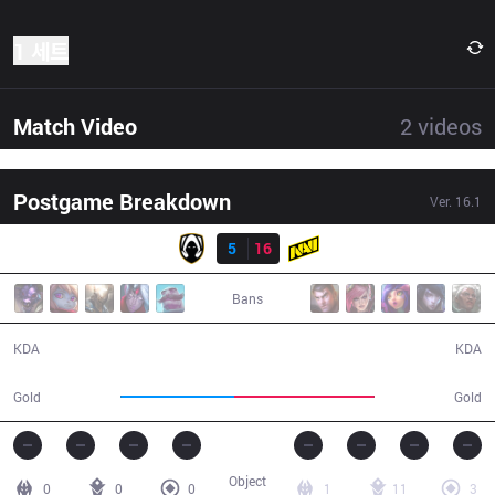
1 세트
Match Video
2
videos
Postgame Breakdown
Ver.
16.1
결과
TH
5
16
Navi
32:34
Bans
5 / 16 / 12
16 / 5 / 39
KDA
KDA
57,861
71,500
Gold
Gold
Object
0
0
0
1
11
3