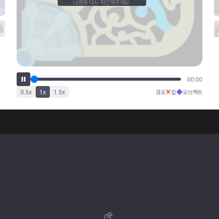
나중에 다시 확인해주세요.
00:00
✕
◆
0.5
x
1
x
1.5
x
경로
킬
오브젝트