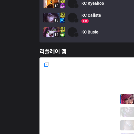
KC
Kyeahoo
18
KC
Caliste
18
FB
KC
Busio
15
리플레이 맵
Blue
Side
LR
Thebaus
0 / 4 / 4
LR
Velja
3 / 4 / 4
LR
Nemesis
5 / 1 / 6