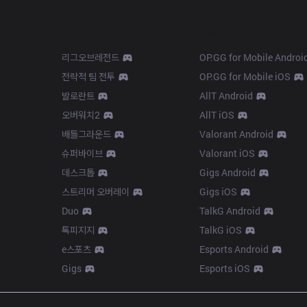
Products
Apps
리그오브레전드
OP.GG for Mobile Androi
전략적 팀 전투
OP.GG for Mobile iOS
발로란트
AllT Android
오버워치2
AllT iOS
배틀그라운드
Valorant Android
슈퍼바이브
Valorant iOS
데스크톱
Gigs Android
스트리머 오버레이
Gigs iOS
Duo
TalkG Android
톡피지지
TalkG iOS
e스포츠
Esports Android
Gigs
Esports iOS