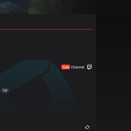
Live
Channel
1st