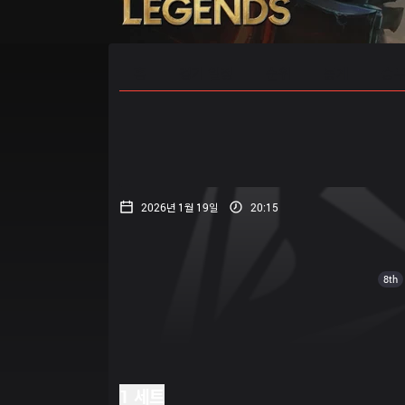
홈
경기 일정
순위
통계
승부
2026년 1월 19일
20:15
8th
1 세트