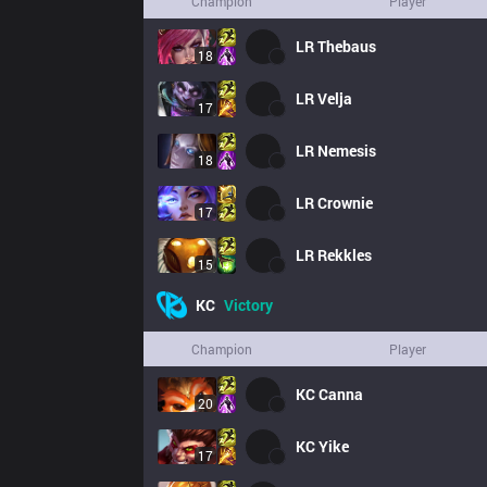
Champion
Player
LR
Thebaus
18
LR
Velja
17
LR
Nemesis
18
LR
Crownie
17
LR
Rekkles
15
KC
Victory
Champion
Player
KC
Canna
20
KC
Yike
17