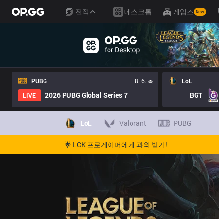
전적
데스크톱
게임즈
New
PUBG
8. 6. 목
LoL
2026 PUBG Global Series 7
BGT
LIVE
LoL
Valorant
PUBG
🌟 LCK 프로게이머에게 과외 받기!