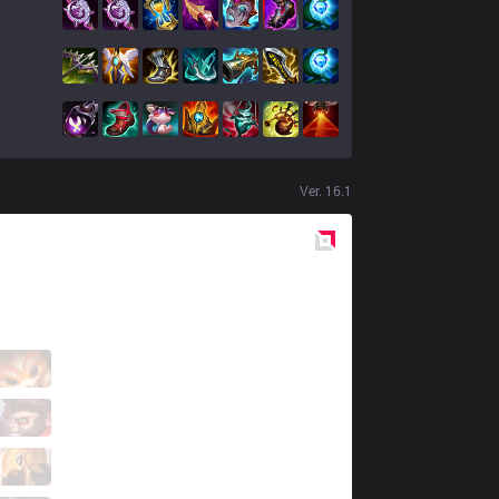
Ver.
16.1
Red
Side
KC
Canna
2 / 2 / 5
KC
Yike
4 / 3 / 6
KC
Kyeahoo
3 / 2 / 6