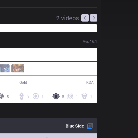
2
videos
Ver.
16.1
76,981
15 / 11 / 34
Gold
KDA
0
9
1
0
1
1
Blue
Side