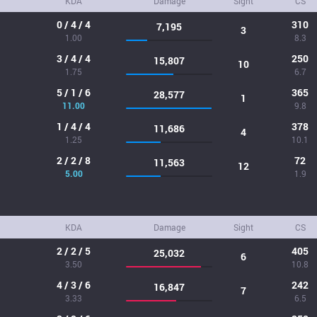
KDA
Damage
Sight
CS
0 / 4 / 4
310
7,195
3
1.00
8.3
3 / 4 / 4
250
15,807
10
1.75
6.7
5 / 1 / 6
365
28,577
1
11.00
9.8
1 / 4 / 4
378
11,686
4
1.25
10.1
2 / 2 / 8
72
11,563
12
5.00
1.9
KDA
Damage
Sight
CS
2 / 2 / 5
405
25,032
6
3.50
10.8
4 / 3 / 6
242
16,847
7
3.33
6.5