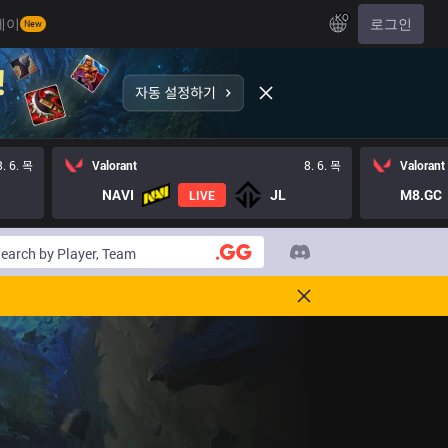
KO
레이
로그인
New
8. 6. 목
Valorant
8. 6. 목
Valorant
NAVI
JL
M8.GC
LIVE