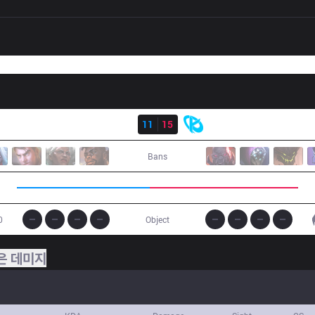
결과
LR
11
15
KC
Bans
0
Object
은 데미지