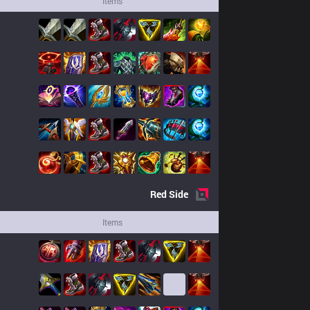
Items
Red
Side
Items