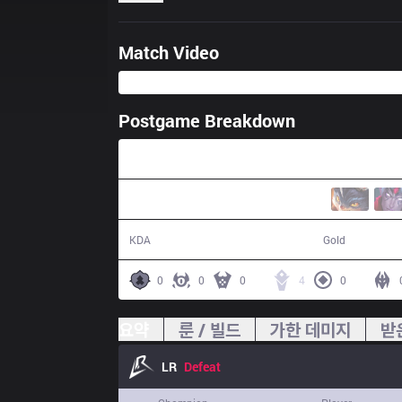
Match Video
Postgame Breakdown
37:21
11 / 15 / 26
69,085
KDA
Gold
0
0
0
4
0
요약
룬 / 빌드
가한 데미지
받
LR
Defeat