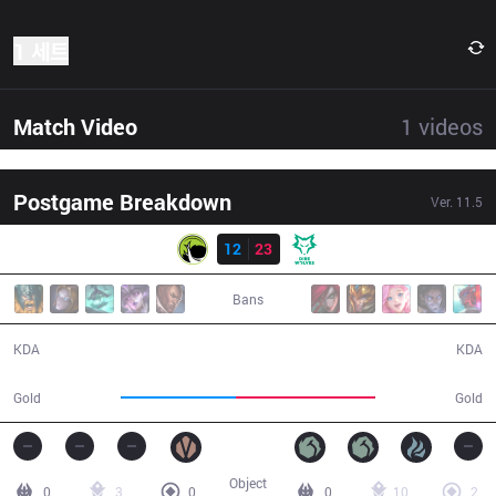
1 세트
Match Video
1
videos
Postgame Breakdown
Ver.
11.5
결과
LGC
12
23
DW
33:38
Bans
12 / 23 / 16
23 / 12 / 48
KDA
KDA
52,348
63,060
Gold
Gold
Object
0
3
0
0
10
2