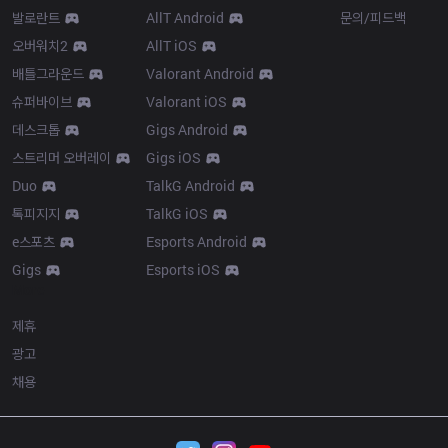
발로란트
AllT Android
문의/피드백
오버워치2
AllT iOS
배틀그라운드
Valorant Android
슈퍼바이브
Valorant iOS
데스크톱
Gigs Android
스트리머 오버레이
Gigs iOS
Duo
TalkG Android
톡피지지
TalkG iOS
e스포츠
Esports Android
Gigs
Esports iOS
More
제휴
광고
채용