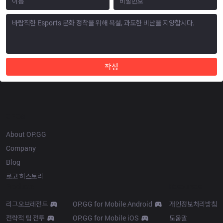
작성
OP.GG
About OP.GG
Company
Blog
로고 히스토리
Products
Resources
리그오브레전드
OP.GG for Mobile Android
개인정보처리방침
전략적 팀 전투
OP.GG for Mobile iOS
도움말