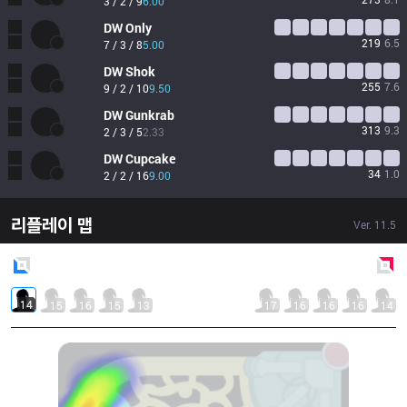
3 / 2 / 9
6.00
DW
Only
219
6.5
7 / 3 / 8
5.00
DW
Shok
255
7.6
9 / 2 / 10
9.50
DW
Gunkrab
313
9.3
2 / 3 / 5
2.33
DW
Cupcake
34
1.0
2 / 2 / 16
9.00
리플레이 맵
Ver.
11.5
Blue
Side
Red
Side
14
15
16
15
13
17
16
16
16
14