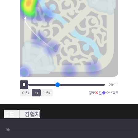
22:14
✕
◆
0.5
x
1
x
1.5
x
경로
킬
오브젝트
골드
경험치
9k