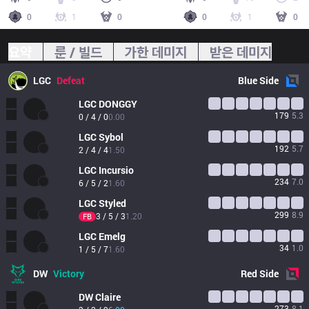
0
1
0
0
1
0
요약
룬 / 빌드
가한 데미지
받은 데미지
LGC
Defeat
Blue
Side
LGC
DONGGY
179
5.3
0 / 4 / 0
0.00
LGC
Sybol
192
5.7
2 / 4 / 4
1.50
LGC
Incursio
234
7.0
6 / 5 / 2
1.60
LGC
Styled
299
8.9
3 / 5 / 3
1.20
FB
LGC
Emelg
34
1.0
1 / 5 / 7
1.60
DW
Victory
Red
Side
DW
Claire
273
8.1