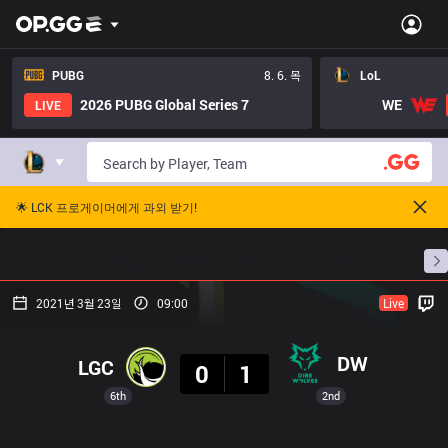
PUBG
8. 6. 목
LoL
2026 PUBG Global Series 7
WE
LIVE
🌟 LCK 프로게이머에게 과외 받기!
홈
경기 일정
순위
통계
승부 예측
프로빌
2021년 3월 23일
09:00
Live
결과
DW
LGC
0
1
6th
2nd