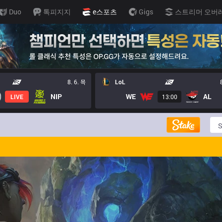
Duo
톡피지지
e스포츠
Gigs
스트리머 오버
8. 6. 목
LoL
NIP
WE
AL
LIVE
13:00