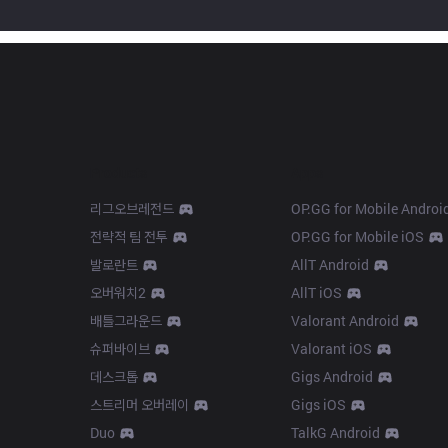
Products
Apps
리그오브레전드
OP.GG for Mobile Androi
전략적 팀 전투
OP.GG for Mobile iOS
발로란트
AllT Android
오버워치2
AllT iOS
배틀그라운드
Valorant Android
슈퍼바이브
Valorant iOS
데스크톱
Gigs Android
스트리머 오버레이
Gigs iOS
Duo
TalkG Android