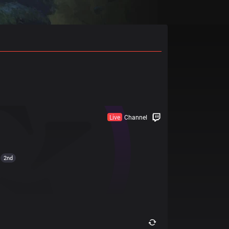
Live
Channel
2nd