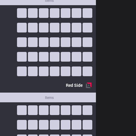
Items
Red
Side
Items