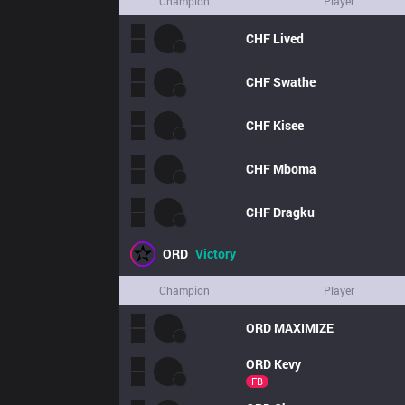
Champion
Player
CHF
Lived
CHF
Swathe
CHF
Kisee
CHF
Mboma
CHF
Dragku
ORD
Victory
Champion
Player
ORD
MAXIMIZE
ORD
Kevy
FB