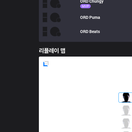
ORD
Chungy
MVP
ORD
Puma
ORD
Beats
리플레이 맵
Blue
Side
CHF
Lived
0 / 2 / 3
CHF
Swathe
0 / 3 / 2
CHF
Kisee
1 / 3 / 1