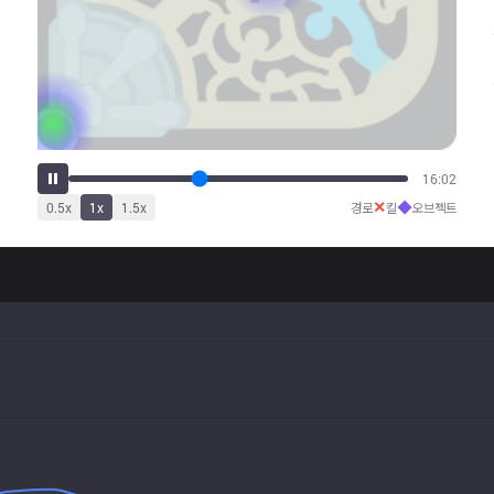
20:01
✕
◆
0.5
x
1
x
1.5
x
경로
킬
오브젝트