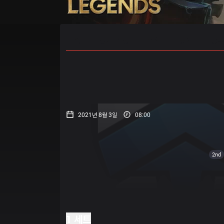
홈
경기 일정
순위
통계
승부
2021년 8월 3일
08:00
2nd
1 세트