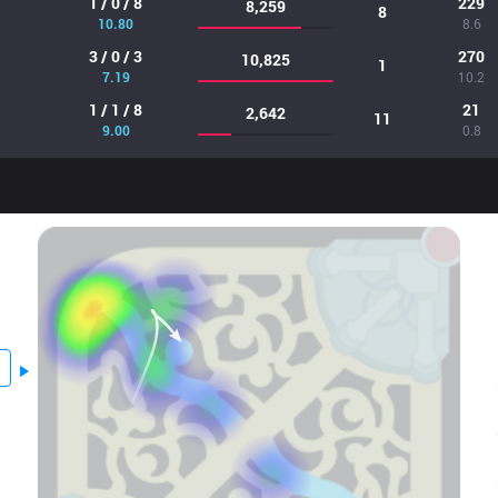
1 / 0 / 8
229
8,259
8
10.80
8.6
3 / 0 / 3
270
10,825
1
7.19
10.2
1 / 1 / 8
21
2,642
11
9.00
0.8