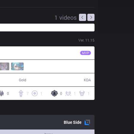
1
videos
Ver.
11.15
ORD
Chungy
MVP
49,373
12 / 3 / 25
Gold
KDA
0
7
1
0
1
1
Blue
Side