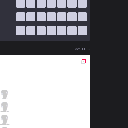
Ver.
11.15
Red
Side
ORD
MAXIMIZE
0 / 0 / 2
ORD
Kevy
7 / 2 / 4
ORD
Chungy
1 / 0 / 8