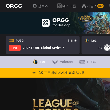
전적
데스크톱
게임즈
New
PUBG
8. 6. 목
LoL
2026 PUBG Global Series 7
IG
LIVE
LoL
Valorant
PUBG
🌟 LCK 프로게이머에게 과외 받기!