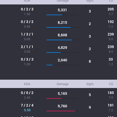
KDA
Damage
Sight
CS
0 / 2 / 3
205
5,331
3
1.50
7.7
0 / 3 / 2
192
8,215
2
0.66
7.2
1 / 3 / 1
239
8,608
3
0.66
9.0
2 / 1 / 1
239
4,829
2
3.00
9.0
0 / 3 / 3
33
2,040
8
1.00
1.2
KDA
Damage
Sight
CS
0 / 0 / 2
185
5,165
5
2.40
7.0
7 / 2 / 4
191
9,760
9
5.50
7.2