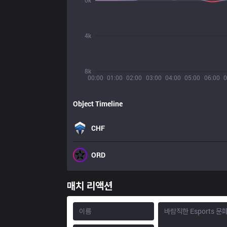
0k
4k
8k
00:00
01:00
02:00
03:00
04:00
05:00
06:00
0
Object Timeline
CHF
ORD
매치 리액션