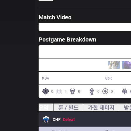
Match Video
Postgame Breakdown
26:31
3 / 12 / 10
40,194
KDA
Gold
0
1
0
0
0
요약
룬 / 빌드
가한 데미지
받
CHF
Defeat