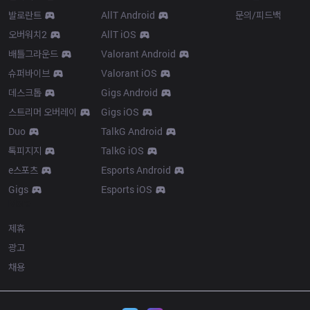
발로란트
AllT Android
문의/피드백
오버워치2
AllT iOS
배틀그라운드
Valorant Android
슈퍼바이브
Valorant iOS
데스크톱
Gigs Android
스트리머 오버레이
Gigs iOS
Duo
TalkG Android
톡피지지
TalkG iOS
e스포츠
Esports Android
Gigs
Esports iOS
More
제휴
광고
채용