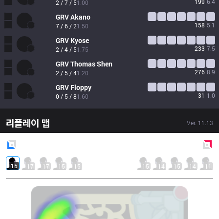
199
6.4
2 / 7 / 5
1.00
GRV
Akano
158
5.1
7 / 6 / 2
1.50
GRV
Kyose
233
7.5
2 / 4 / 5
1.75
GRV
Thomas Shen
276
8.9
2 / 5 / 4
1.20
GRV
Floppy
31
1.0
0 / 5 / 8
1.60
리플레이 맵
Ver.
11.13
Blue
Side
Red
Side
15
17
17
15
15
15
14
15
14
11