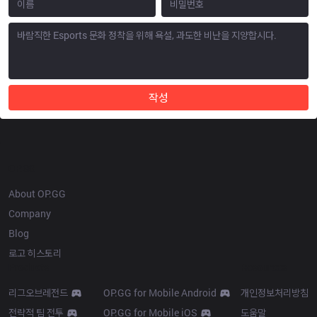
작성
OP.GG
About OP.GG
Company
Blog
로고 히스토리
Products
Resources
리그오브레전드
OP.GG for Mobile Android
개인정보처리방침
전략적 팀 전투
OP.GG for Mobile iOS
도움말