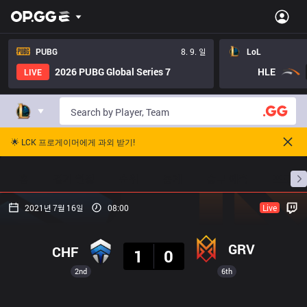
PUBG
8. 9. 일
LoL
2026 PUBG Global Series 7
HLE
LIVE
🌟 LCK 프로게이머에게 과외 받기!
홈
경기 일정
순위
통계
승부 예측
프로빌
2021년 7월 16일
08:00
Live
결과
GRV
CHF
1
0
2nd
6th