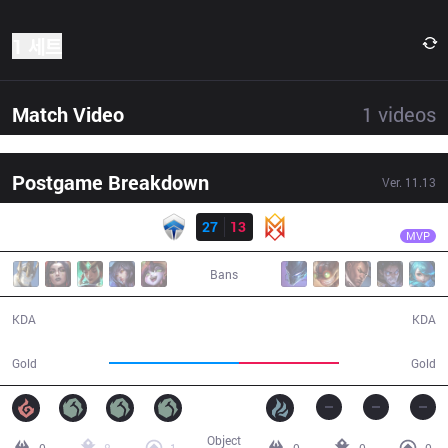
1 세트
Match Video
1
videos
Postgame Breakdown
Ver.
11.13
결과
CHF
Kisee
CHF
27
13
GRV
31:00
MVP
Bans
27 / 13 / 53
13 / 27 / 24
KDA
KDA
62,567
48,045
Gold
Gold
Object