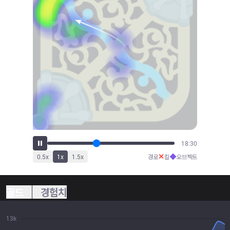
20:26
✕
◆
0.5
x
1
x
1.5
x
경로
킬
오브젝트
골드
경험치
13k