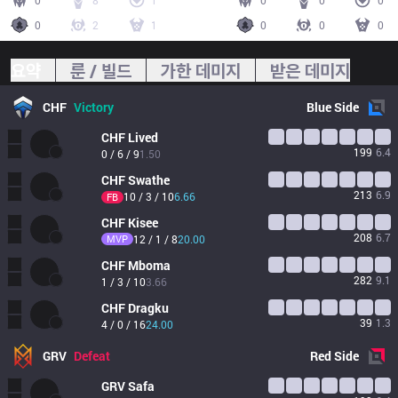
0
8
1
0
0
0
0
2
1
0
0
0
요약
룬 / 빌드
가한 데미지
받은 데미지
CHF
Victory
Blue
Side
CHF
Lived
199
6.4
0 / 6 / 9
1.50
CHF
Swathe
213
6.9
10 / 3 / 10
6.66
FB
CHF
Kisee
208
6.7
MVP
12 / 1 / 8
20.00
CHF
Mboma
282
9.1
1 / 3 / 10
3.66
CHF
Dragku
39
1.3
4 / 0 / 16
24.00
GRV
Defeat
Red
Side
GRV
Safa