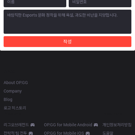
작성
OP.GG
About OP.GG
Company
Blog
로고 히스토리
Products
Resources
리그오브레전드
OP.GG for Mobile Android
개인정보처리방침
전략적 팀 전투
OP.GG for Mobile iOS
도움말