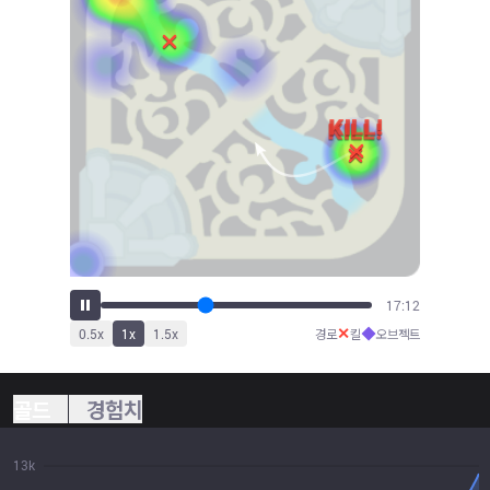
19:00
✕
◆
0.5
x
1
x
1.5
x
경로
킬
오브젝트
골드
경험치
13k