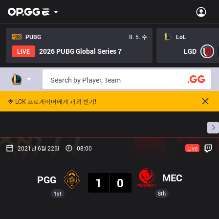
PUBG
8. 5. 수
LoL
2026 PUBG Global Series 7
LGD
LIVE
🌟 LCK 프로게이머에게 과외 받기!
홈
경기 일정
순위
통계
승부 예측
프로빌
2021년 6월 22일
08:00
Live
결과
MEC
PGG
1
0
1st
8th