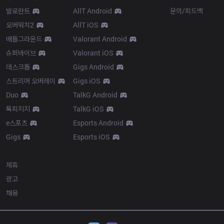
발로란트
AllT Android
문의/피드백
오버워치2
AllT iOS
배틀그라운드
Valorant Android
슈퍼바이브
Valorant iOS
데스크톱
Gigs Android
스트리머 오버레이
Gigs iOS
Duo
TalkG Android
톡피지지
TalkG iOS
e스포츠
Esports Android
Gigs
Esports iOS
More
제휴
광고
채용