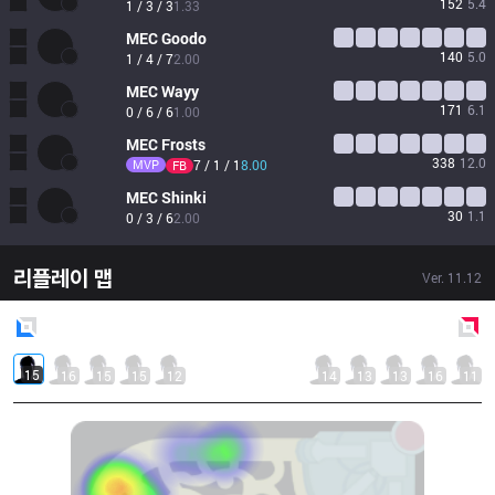
152
5.4
1 / 3 / 3
1.33
MEC
Goodo
140
5.0
1 / 4 / 7
2.00
MEC
Wayy
171
6.1
0 / 6 / 6
1.00
MEC
Frosts
338
12.0
MVP
7 / 1 / 1
8.00
FB
MEC
Shinki
30
1.1
0 / 3 / 6
2.00
리플레이 맵
Ver.
11.12
Blue
Side
Red
Side
15
16
15
15
12
14
13
13
16
11