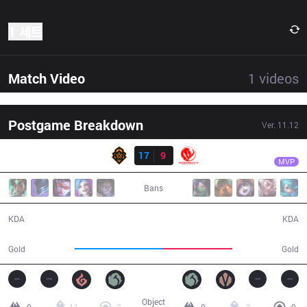
1 세트
Match Video
1
videos
Postgame Breakdown
Ver.
11.12
결과
MEC
Frosts
PGG
17
9
MEC
28:09
MVP
Bans
17 / 9 / 39
9 / 17 / 23
KDA
KDA
56,581
44,450
Gold
Gold
Object