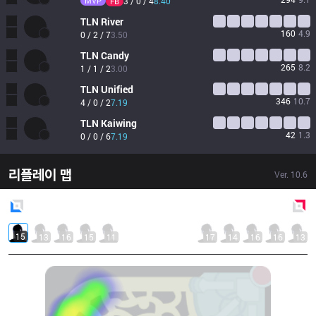
MVP
3 / 0 / 4
8.40
FB
TLN
River
160
4.9
0 / 2 / 7
3.50
TLN
Candy
265
8.2
1 / 1 / 2
3.00
TLN
Unified
346
10.7
4 / 0 / 2
7.19
TLN
Kaiwing
42
1.3
0 / 0 / 6
7.19
리플레이 맵
Ver.
10.6
Blue
Side
Red
Side
15
13
16
15
11
17
14
16
16
13