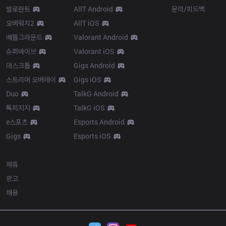
발로란트
AllT Android
문의/피드백
오버워치2
AllT iOS
배틀그라운드
Valorant Android
슈퍼바이브
Valorant iOS
데스크톱
Gigs Android
스트리머 오버레이
Gigs iOS
Duo
TalkG Android
톡피지지
TalkG iOS
e스포츠
Esports Android
Gigs
Esports iOS
More
제휴
광고
채용