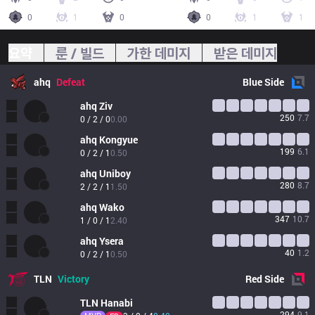
0
1
0
0
1
1
요약
룬 / 빌드
가한 데미지
받은 데미지
ahq
Defeat
Blue
Side
ahq
Ziv
250
7.7
0 / 2 / 0
0.00
ahq
Kongyue
199
6.1
0 / 2 / 1
0.50
ahq
Uniboy
280
8.7
2 / 2 / 1
1.50
ahq
Wako
347
10.7
1 / 0 / 1
2.40
ahq
Ysera
40
1.2
0 / 2 / 1
0.50
TLN
Victory
Red
Side
TLN
Hanabi
294
9.1