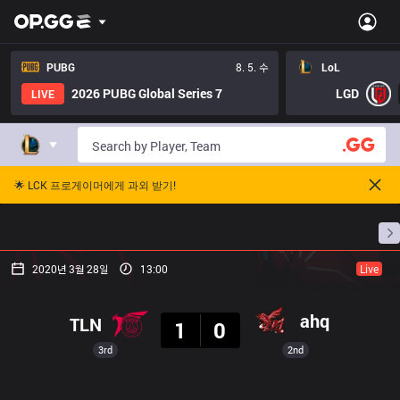
PUBG
8. 5. 수
LoL
2026 PUBG Global Series 7
LGD
LIVE
🌟 LCK 프로게이머에게 과외 받기!
홈
경기 일정
순위
통계
승부 예측
프로빌
2020년 3월 28일
13:00
Live
결과
ahq
TLN
1
0
3rd
2nd