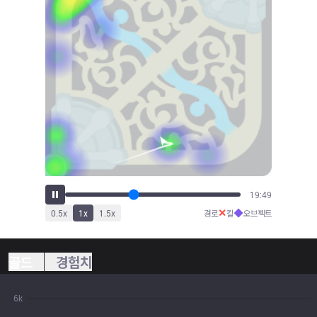
21:47
✕
◆
0.5
x
1
x
1.5
x
경로
킬
오브젝트
골드
경험치
6k