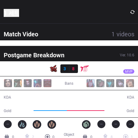
1 세트
Match Video
1
videos
Postgame Breakdown
Ver.
10.6
결과
TLN
Hanabi
ahq
3
8
TLN
32:22
MVP
Bans
3 / 8 / 4
8 / 3 / 21
KDA
KDA
49,836
56,491
Gold
Gold
Object
0
2
0
0
8
1