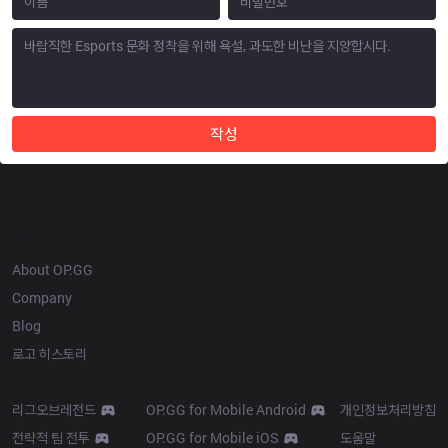
작성
OP.GG
About OP.GG
Company
Blog
로고 히스토리
Products
Resources
리그오브레전드
OP.GG for Mobile Android
개인정보처리방침
전략적 팀 전투
OP.GG for Mobile iOS
도움말