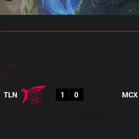
 예측
프로빌드
결과
TLN
1
0
MCX