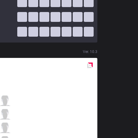
Ver.
10.3
Red
Side
TLN
Hanabi
1 / 3 / 6
TLN
River
6 / 0 / 3
TLN
Candy
2 / 0 / 6