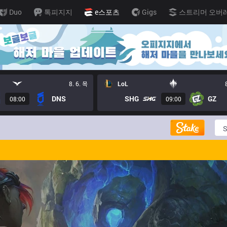
Duo
톡피지지
e스포츠
Gigs
스트리머 오버
8. 6. 목
LoL
DNS
SHG
GZ
08:00
09:00