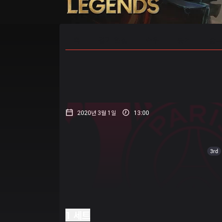
홈
경기 일정
순위
통계
승부
2020년 3월 1일
13:00
3rd
1 세트