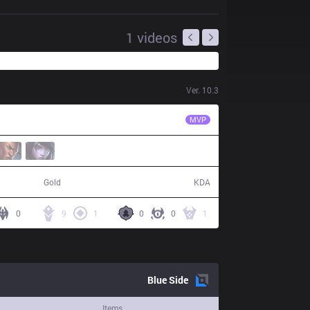
1
videos
Ver.
10.3
TLN
River
MVP
54,885
12 / 3 / 32
Gold
KDA
0
9
1
0
0
1
Blue
Side
Items