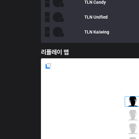
TLN
Candy
TLN
Unified
TLN
Kaiwing
리플레이 맵
Blue
Side
MCX
PK
1 / 3 / 1
MCX
Gemini
1 / 2 / 1
MCX
M1ssion
0 / 2 / 0