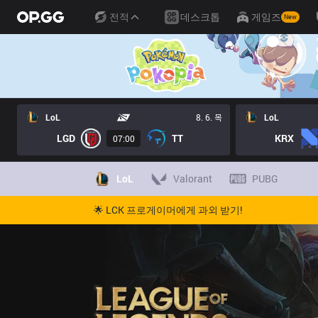
전적
데스크톱
게임즈
New
LoL
8. 6. 목
LoL
LGD
TT
KRX
07:00
LoL
Valorant
PUBG
🌟 LCK 프로게이머에게 과외 받기!