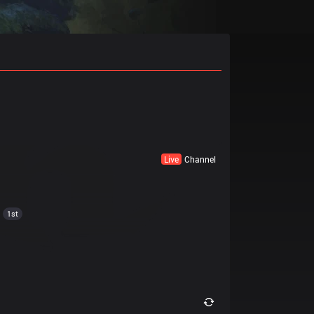
Live
Channel
1st