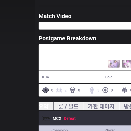
Match Video
Postgame Breakdown
29:03
3 / 12 / 2
44,312
KDA
Gold
0
2
0
3
0
요약
룬 / 빌드
가한 데미지
받
MCX
Defeat
Champion
Player