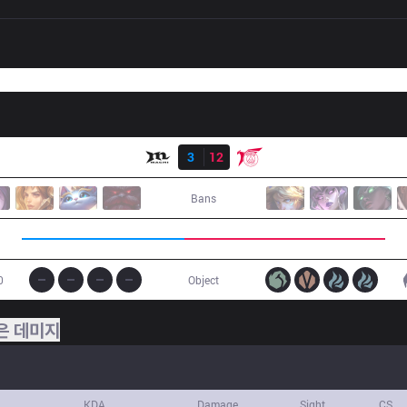
결과
MCX
3
12
TLN
Bans
0
Object
은 데미지
KDA
Damage
Sight
CS