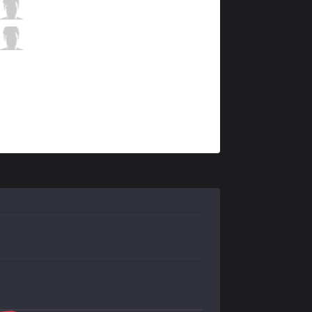
TLN
Unified
3 / 0 / 6
TLN
Kaiwing
0 / 0 / 11