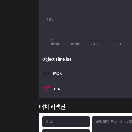
5.5k
11k
00:00
02:00
04:00
06:00
Object Timeline
MCX
TLN
매치 리액션