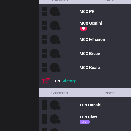
MCX
PK
MCX
Gemini
FB
MCX
M1ssion
MCX
Bruce
MCX
Koala
TLN
Victory
Champion
Player
TLN
Hanabi
TLN
River
MVP