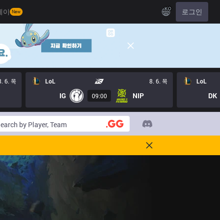
KO
레이
로그인
New
8. 6. 목
LoL
8. 6. 목
LoL
IG
NIP
DK
09:00