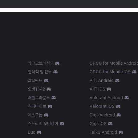
Products
Apps
리그오브레전드
OP.GG for Mobile Androi
전략적 팀 전투
OP.GG for Mobile iOS
발로란트
AllT Android
오버워치2
AllT iOS
배틀그라운드
Valorant Android
슈퍼바이브
Valorant iOS
데스크톱
Gigs Android
스트리머 오버레이
Gigs iOS
Duo
TalkG Android