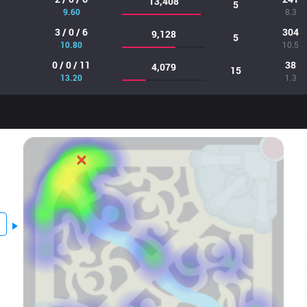
13,408
5
9.60
8.3
3 / 0 / 6
304
9,128
5
10.80
10.5
0 / 0 / 11
38
4,079
15
13.20
1.3