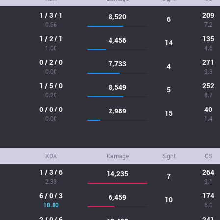
1 / 3 / 1
209
8,520
6
0.66
7.2
1 / 2 / 1
135
4,456
14
1.00
4.6
0 / 2 / 0
271
7,733
4
0.00
9.3
1 / 5 / 0
252
8,549
5
0.20
8.7
0 / 0 / 0
40
2,989
15
0.00
1.4
KDA
Damage
Sight
CS
1 / 3 / 6
264
14,235
7
2.33
9.1
6 / 0 / 3
174
6,459
10
10.80
6.0
2 / 0 / 6
241