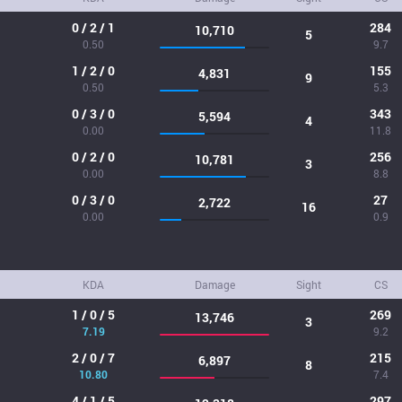
0 / 2 / 1
284
10,710
5
0.50
9.7
1 / 2 / 0
155
4,831
9
0.50
5.3
0 / 3 / 0
343
5,594
4
0.00
11.8
0 / 2 / 0
256
10,781
3
0.00
8.8
0 / 3 / 0
27
2,722
16
0.00
0.9
KDA
Damage
Sight
CS
1 / 0 / 5
269
13,746
3
7.19
9.2
2 / 0 / 7
215
6,897
8
10.80
7.4
4 / 1 / 5
297