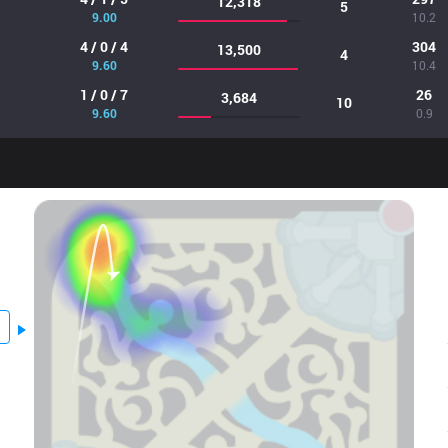
12,318
5
9.00
10.2
4 / 0 / 4
304
13,500
4
9.60
10.4
1 / 0 / 7
26
3,684
10
9.60
0.9