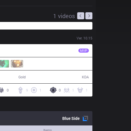
1
videos
Ver.
10.15
ahq
Kongyue
MVP
57,280
12 / 1 / 28
Gold
KDA
0
9
1
0
1
1
Blue
Side
Items