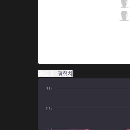
TLN
Unified
0 / 2 / 0
TLN
Kaiwing
0 / 3 / 0
골드
경험치
11k
5.5k
0k