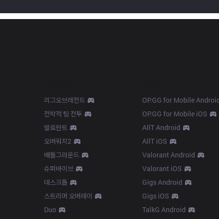
Products
Apps
리그오브레전드
OP.GG for Mobile Androi
전략적 팀 전투
OP.GG for Mobile iOS
발로란트
AllT Android
오버워치2
AllT iOS
배틀그라운드
Valorant Android
슈퍼바이브
Valorant iOS
데스크톱
Gigs Android
스트리머 오버레이
Gigs iOS
Duo
TalkG Android