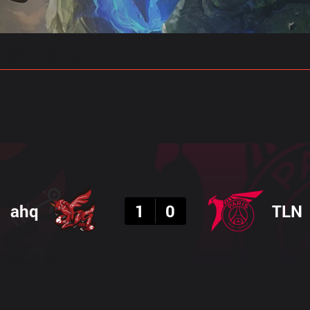
 예측
프로빌드
결과
ahq
1
0
TLN