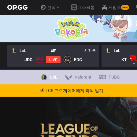
전적
데스크톱
게임즈
New
LoL
8. 7. 금
LoL
JDG
EDG
KT
LIVE
LoL
Valorant
PUBG
🌟 LCK 프로게이머에게 과외 받기!