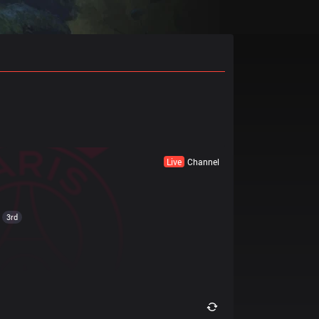
Live
Channel
3rd