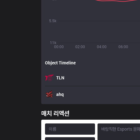
5.5k
11k
00:00
02:00
04:00
06:00
Object Timeline
TLN
ahq
매치 리액션