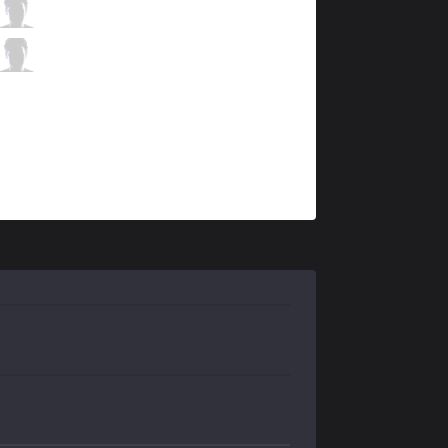
ahq
Wako
4 / 0 / 4
ahq
Ysera
1 / 0 / 7