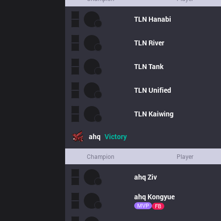
TLN
Hanabi
TLN
River
TLN
Tank
TLN
Unified
TLN
Kaiwing
ahq
Victory
Champion
Player
ahq
Ziv
ahq
Kongyue
MVP
FB