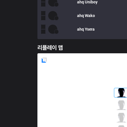
ahq
Uniboy
ahq
Wako
ahq
Ysera
리플레이 맵
Blue
Side
TLN
Hanabi
0 / 2 / 1
TLN
River
1 / 2 / 0
TLN
Tank
0 / 3 / 0