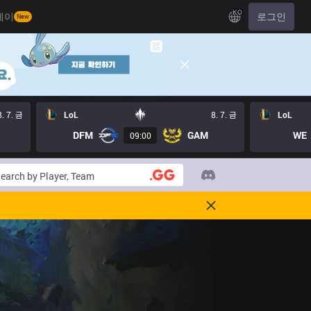
KO
레이
로그인
New
8. 7. 금
LoL
8. 7. 금
LoL
DFM
GAM
WE
09:00