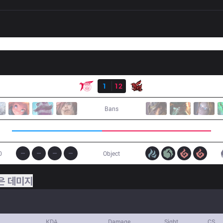
결과
TLN
1
12
ahq
Bans
0
Object
은 데미지
KDA
Damage
Sight
CS