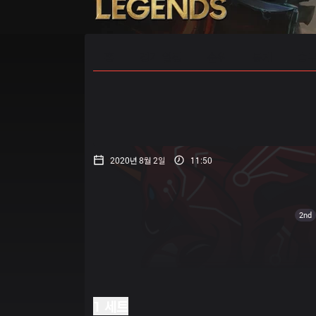
홈
경기 일정
순위
통계
승부
2020년 8월 2일
11:50
2nd
1 세트