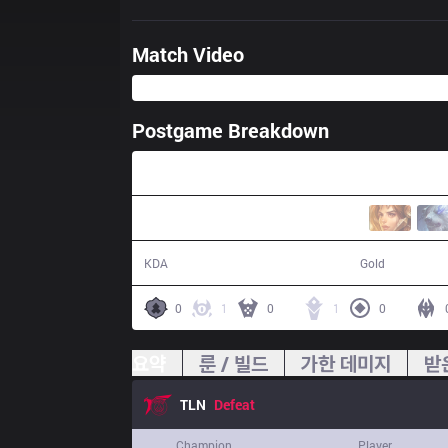
Match Video
Postgame Breakdown
29:11
1 / 12 / 1
47,201
KDA
Gold
0
1
0
1
0
요약
룬 / 빌드
가한 데미지
받
TLN
Defeat
Champion
Player