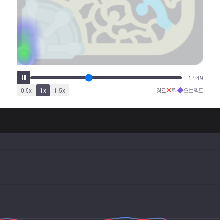
22:16
✕
◆
0.5
x
1
x
1.5
x
경로
킬
오브젝트