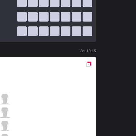
Ver.
10.15
Red
Side
ahq
Ziv
1 / 0 / 5
ahq
Kongyue
2 / 0 / 7
ahq
Uniboy
4 / 1 / 5