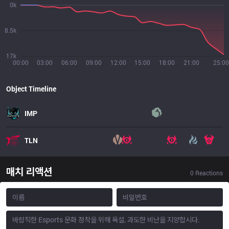
0k
8.5k
17k
00:00
03:00
06:00
09:00
12:00
15:00
18:00
21:00
25:00
Object Timeline
IMP
TLN
매치 리액션
0
Reactions