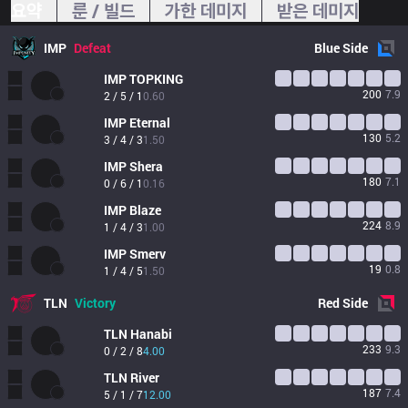
요약
룬 / 빌드
가한 데미지
받은 데미지
IMP
Defeat
Blue
Side
IMP
TOPKING
200
7.9
2 / 5 / 1
0.60
IMP
Eternal
130
5.2
3 / 4 / 3
1.50
IMP
Shera
180
7.1
0 / 6 / 1
0.16
IMP
Blaze
224
8.9
1 / 4 / 3
1.00
IMP
Smerv
19
0.8
1 / 4 / 5
1.50
TLN
Victory
Red
Side
TLN
Hanabi
233
9.3
0 / 2 / 8
4.00
TLN
River
187
7.4
5 / 1 / 7
12.00