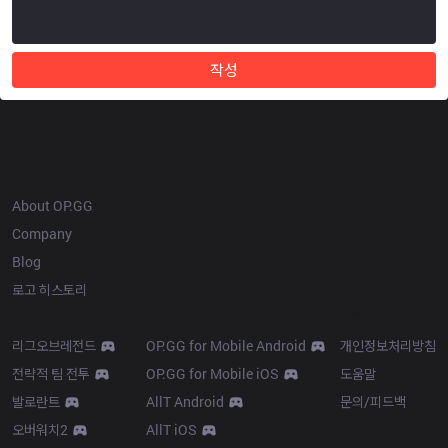
작성
OP.GG
About OP.GG
Company
Blog
로고 히스토리
Products
Resources
리그오브레전드
OP.GG for Mobile Android
개인정보처리방침
전략적 팀 전투
OP.GG for Mobile iOS
도움말
발로란트
AllT Android
문의/피드백
오버워치2
AllT iOS