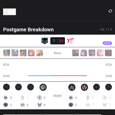
1 세트
Postgame Breakdown
Ver.
11.4
결과
TLN
Kaiwing
IMP
7
23
TLN
25:11
MVP
Bans
7 / 23 / 13
23 / 7 / 38
KDA
KDA
40,086
56,229
Gold
Gold
Object
0
1
0
0
11
2
0
0
0
0
2
1