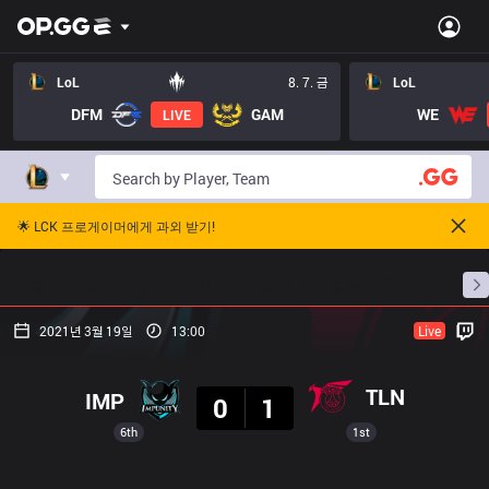
LoL
8. 7. 금
LoL
DFM
GAM
WE
LIVE
🌟 LCK 프로게이머에게 과외 받기!
홈
경기 일정
순위
통계
승부 예측
프로빌
2021년 3월 19일
13:00
Live
결과
TLN
IMP
0
1
6th
1st