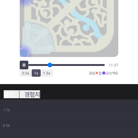
13:28
✕
◆
0.5
x
1
x
1.5
x
경로
킬
오브젝트
골드
경험치
17k
8.5k