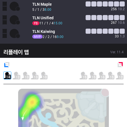
TLN
Maple
256
10.2
5 / 1 / 3
8.00
TLN
Unified
267
10.6
11 / 1 / 4
15.00
FB
TLN
Kaiwing
33
1.3
MVP
2 / 2 / 16
9.00
리플레이 맵
Ver.
11.4
Blue
Side
Red
Side
14
12
13
13
10
15
15
16
15
12