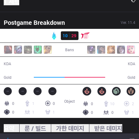
1 세트
Postgame Breakdown
Ver.
11.4
결과
LYB
10
29
TLN
30:36
Bans
10 / 29 / 19
29 / 10 / 66
KDA
KDA
48,403
63,722
Gold
Gold
Object
0
1
0
0
10
2
0
1
1
0
0
1
요약
룬 / 빌드
가한 데미지
받은 데미지