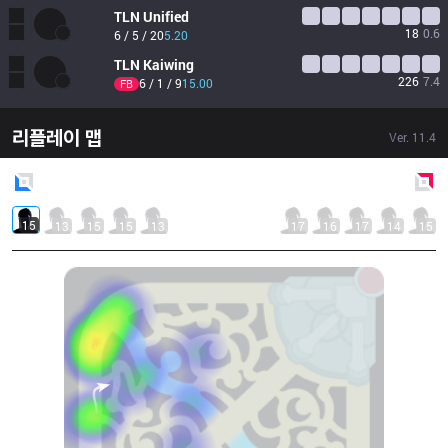
TLN
Unified
18
0.6
6 / 5 / 20
5.20
TLN
Kaiwing
226
7.4
6 / 1 / 9
15.00
FB
리플레이 맵
Ver.
11.4
Blue
Side
Red
Side
15
13
15
15
13
17
16
17
14
15