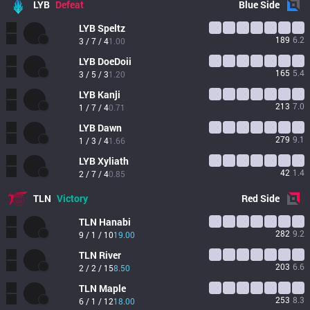
LYB
Defeat
Blue
Side
LYB
Speltz
189
6.2
3 / 7 / 4
1.00
LYB
DoeDoii
165
5.4
3 / 5 / 3
1.20
LYB
Kanji
213
7.0
1 / 7 / 4
0.71
LYB
Dawn
279
9.1
1 / 3 / 4
1.66
LYB
Xyliath
42
1.4
2 / 7 / 4
0.85
TLN
Victory
Red
Side
TLN
Hanabi
282
9.2
9 / 1 / 10
19.00
TLN
River
203
6.6
2 / 2 / 15
8.50
TLN
Maple
253
8.3
6 / 1 / 12
18.00