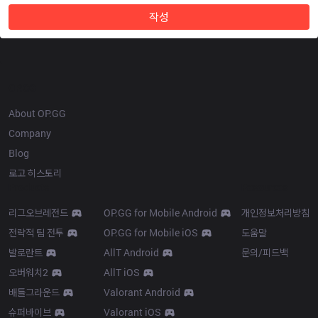
작성
OP.GG
About OP.GG
Company
Blog
로고 히스토리
Products
Resources
리그오브레전드
OP.GG for Mobile Android
개인정보처리방침
전략적 팀 전투
OP.GG for Mobile iOS
도움말
발로란트
AllT Android
문의/피드백
오버워치2
AllT iOS
배틀그라운드
Valorant Android
슈퍼바이브
Valorant iOS