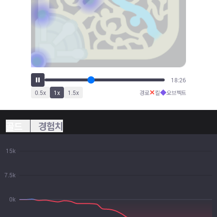
20:13
✕
◆
0.5
x
1
x
1.5
x
경로
킬
오브젝트
골드
경험치
15k
7.5k
0k