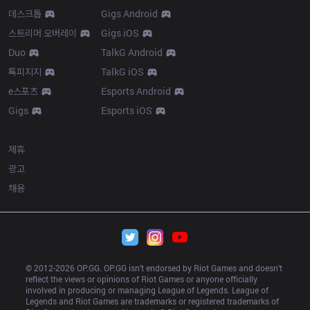
데스크톱
Gigs Android
스트리머 오버레이
Gigs iOS
Duo
TalkG Android
톡피지지
TalkG iOS
e스포츠
Esports Android
Gigs
Esports iOS
More
제휴
광고
채용
© 2012-
2026
 OP.GG. OP.GG isn’t endorsed by Riot Games and doesn’t 
reflect the views or opinions of Riot Games or anyone officially 
involved in producing or managing League of Legends. League of 
Legends and Riot Games are trademarks or registered trademarks of 