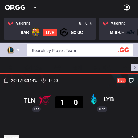
Valorant
8. 10. 월
Valorant
BAR
GX GC
MIBR.F
LIVE
홈
경기 일정
순위
통계
승부 예측
프로빌
2021년 3월 14일
12:00
Live
결과
LYB
TLN
1
0
1st
10th