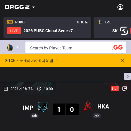
PUBG
8. 8. 토
LoL
2026 PUBG Global Series 7
SK
LIVE
🌟 LCK 프로게이머에게 과외 받기!
홈
경기 일정
순위
통계
승부 예측
프로빌
2021년 3월 7일
10:00
Live
결과
HKA
IMP
1
0
6th
8th