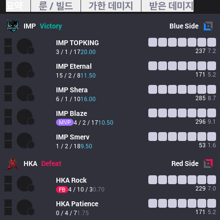
요약
룬 / 빌드
가한 데미지
받은 데미지
IMP
Victory
Blue
Side
IMP
TOPKING
237
7.2
3 / 1 / 17
20.00
IMP
Eternal
171
5.2
15 / 2 / 8
11.50
IMP
Shera
285
8.7
6 / 1 / 10
16.00
IMP
Blaze
296
9.1
MVP
4 / 2 / 17
10.50
IMP
Smerv
53
1.6
1 / 2 / 18
9.50
HKA
Defeat
Red
Side
HKA
Rock
229
7.0
4 / 10 / 3
0.70
FB
HKA
Patience
171
5.2
0 / 4 / 7
1.75