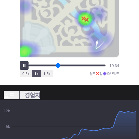
21:34
✕
◆
0.5
x
1
x
1.5
x
경로
킬
오브젝트
골드
경험치
12k
6k