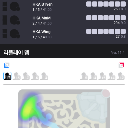
HKA
B1ven
263
8.0
1 / 5 / 4
1.00
HKA
MnM
294
9.0
2 / 4 / 4
1.50
HKA
Wing
27
0.8
1 / 6 / 4
0.83
리플레이 맵
Ver.
11.4
Blue
Side
Red
Side
17
15
17
16
14
15
14
16
14
12