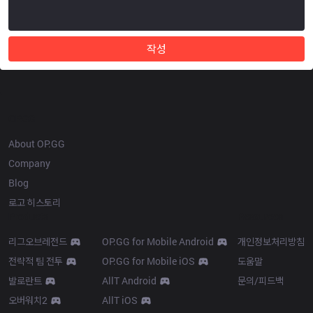
작성
OP.GG
About OP.GG
Company
Blog
로고 히스토리
Products
Resources
리그오브레전드
OP.GG for Mobile Android
개인정보처리방침
전략적 팀 전투
OP.GG for Mobile iOS
도움말
발로란트
AllT Android
문의/피드백
오버워치2
AllT iOS