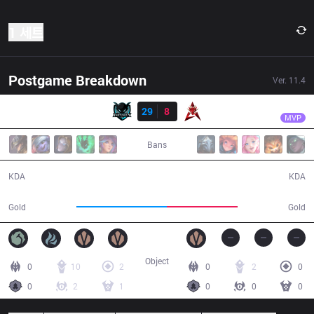
1 세트
Postgame Breakdown
Ver.
11.4
결과
IMP
Blaze
IMP
29
8
HKA
32:42
MVP
Bans
29 / 8 / 70
8 / 29 / 22
KDA
KDA
64,822
50,756
Gold
Gold
Object
0
10
2
0
2
0
0
2
1
0
0
0