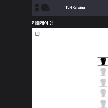
TLN
Kaiwing
리플레이 맵
Blue
Side
HKA
Rock
3 / 5 / 4
HKA
Patience
1 / 4 / 6
HKA
B1ven
1 / 6 / 3
HKA
MnM
3 / 4 / 3
HKA
Wing
0 / 7 / 8