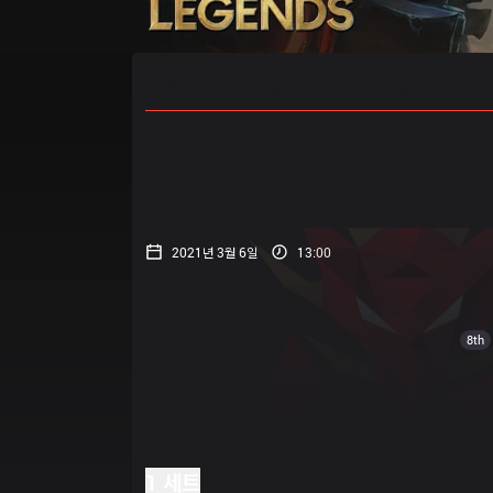
홈
경기 일정
순위
통계
승부
2021년 3월 6일
13:00
8th
1 세트