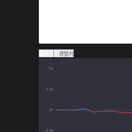
골드
경험치
13k
6.5k
0k
6.5k