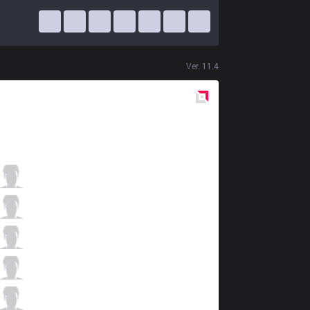
Ver.
11.4
Red
Side
TLN
Hanabi
5 / 1 / 9
TLN
River
1 / 2 / 13
TLN
Maple
8 / 1 / 9
TLN
Unified
12 / 1 / 6
TLN
Kaiwing
0 / 3 / 11