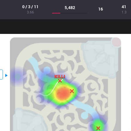
0 / 3 / 11
41
5,482
16
3.66
1.3