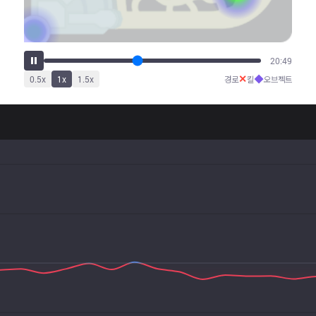
25:20
✕
◆
0.5
x
1
x
1.5
x
경로
킬
오브젝트