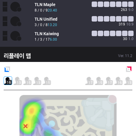
TLN
Maple
263
9.0
8 / 0 / 9
20.40
TLN
Unified
319
10.9
3 / 0 / 8
13.20
TLN
Kaiwing
30
1.0
1 / 3 / 17
6.00
리플레이 맵
Ver.
11.2
Blue
Side
Red
Side
16
13
15
13
11
17
15
17
16
13