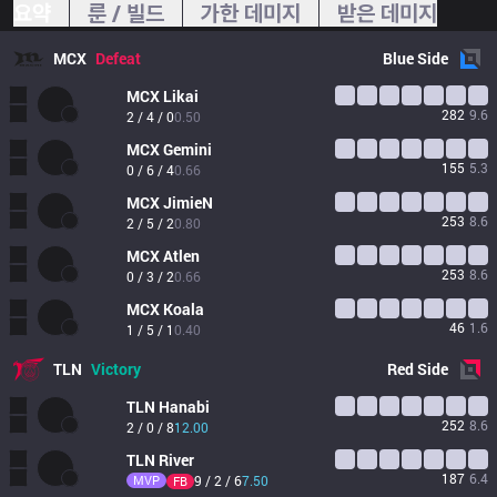
요약
룬 / 빌드
가한 데미지
받은 데미지
MCX
Defeat
Blue
Side
MCX
Likai
282
9.6
2 / 4 / 0
0.50
MCX
Gemini
155
5.3
0 / 6 / 4
0.66
MCX
JimieN
253
8.6
2 / 5 / 2
0.80
MCX
Atlen
253
8.6
0 / 3 / 2
0.66
MCX
Koala
46
1.6
1 / 5 / 1
0.40
TLN
Victory
Red
Side
TLN
Hanabi
252
8.6
2 / 0 / 8
12.00
TLN
River
187
6.4
MVP
9 / 2 / 6
7.50
FB