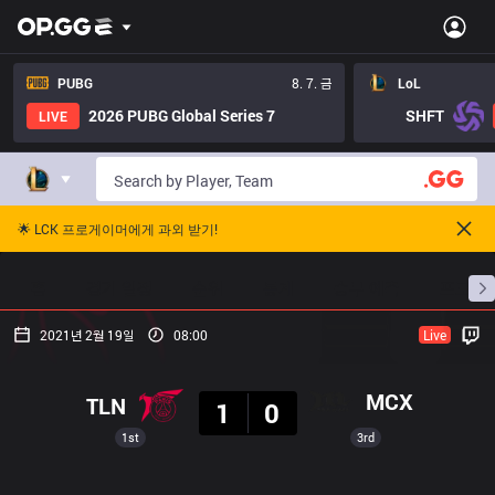
PUBG
8. 7. 금
LoL
2026 PUBG Global Series 7
SHFT
LIVE
🌟 LCK 프로게이머에게 과외 받기!
홈
경기 일정
순위
통계
승부 예측
프로빌
2021년 2월 19일
08:00
Live
결과
MCX
TLN
1
0
1st
3rd