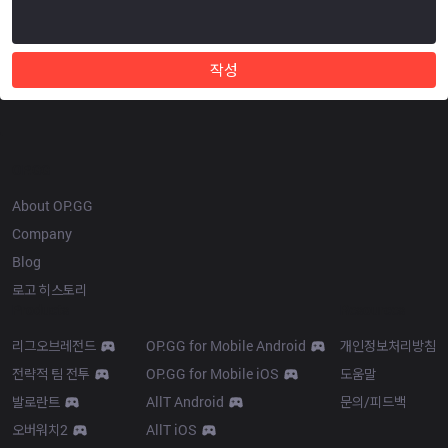
작성
OP.GG
About OP.GG
Company
Blog
로고 히스토리
Products
Resources
리그오브레전드
OP.GG for Mobile Android
개인정보처리방침
전략적 팀 전투
OP.GG for Mobile iOS
도움말
발로란트
AllT Android
문의/피드백
오버워치2
AllT iOS