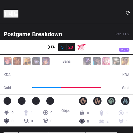
1 세트
Postgame Breakdown
Ver.
11.2
결과
TLN
River
MCX
5
23
TLN
29:23
MVP
Bans
5 / 23 / 9
23 / 5 / 48
KDA
KDA
45,189
61,775
Gold
Gold
Object
0
1
0
0
9
2
0
0
0
0
2
1