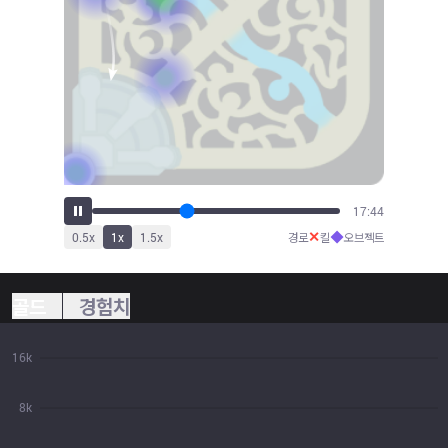
19:32
✕
◆
0.5
x
1
x
1.5
x
경로
킬
오브젝트
골드
경험치
16k
8k