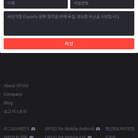
작성
OP.GG
About OP.GG
Company
Blog
로고 히스토리
Products
Resources
리그오브레전드
OP.GG for Mobile Android
개인정보처리방침
전략적 팀 전투
OP.GG for Mobile iOS
도움말