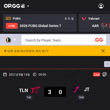
PUBG
8. 8. 토
Valorant
2026 PUBG Global Series 7
AAR
LIVE
🌟 LCK 프로게이머에게 과외 받기!
홈
경기 일정
순위
통계
승부 예측
프로빌
2021년 8월 14일
09:00
Live
결과
JT
TLN
3
0
1st
2nd