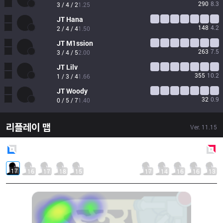
290
8.3
3 / 4 / 2
1.25
JT
Hana
148
4.2
2 / 4 / 4
1.50
JT
M1ssion
263
7.5
3 / 4 / 5
2.00
JT
Lilv
355
10.2
1 / 3 / 4
1.66
JT
Woody
32
0.9
0 / 5 / 7
1.40
리플레이 맵
Ver.
11.15
Blue
Side
Red
Side
17
16
17
18
15
17
14
16
16
13