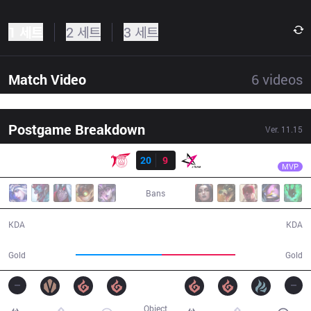
1 세트
2 세트
3 세트
Match Video
6
videos
Postgame Breakdown
Ver.
11.15
결과
TLN
Unified
TLN
20
9
JT
34:51
MVP
Bans
20 / 9 / 37
9 / 20 / 22
KDA
KDA
67,979
58,110
Gold
Gold
Object