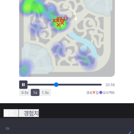
23:00
✕
◆
0.5
x
1
x
1.5
x
경로
킬
오브젝트
골드
경험치
8k