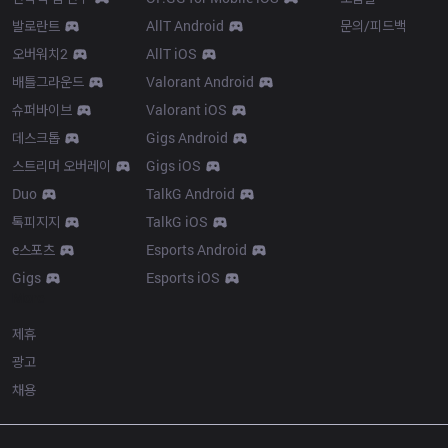
발로란트
AllT Android
문의/피드백
오버워치2
AllT iOS
배틀그라운드
Valorant Android
슈퍼바이브
Valorant iOS
데스크톱
Gigs Android
스트리머 오버레이
Gigs iOS
Duo
TalkG Android
톡피지지
TalkG iOS
e스포츠
Esports Android
Gigs
Esports iOS
More
제휴
광고
채용