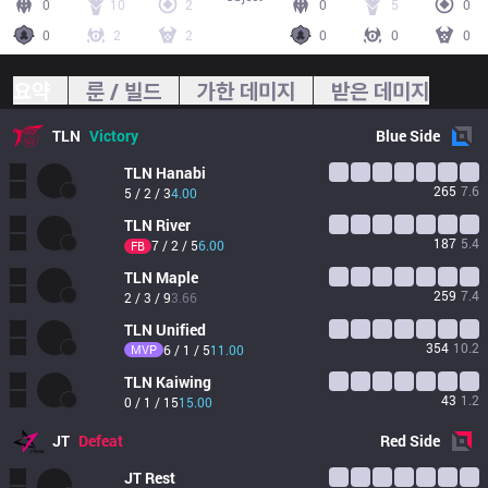
0
10
2
0
5
0
0
2
2
0
0
0
요약
룬 / 빌드
가한 데미지
받은 데미지
TLN
Victory
Blue
Side
TLN
Hanabi
265
7.6
5 / 2 / 3
4.00
TLN
River
187
5.4
7 / 2 / 5
6.00
FB
TLN
Maple
259
7.4
2 / 3 / 9
3.66
TLN
Unified
354
10.2
MVP
6 / 1 / 5
11.00
TLN
Kaiwing
43
1.2
0 / 1 / 15
15.00
JT
Defeat
Red
Side
JT
Rest