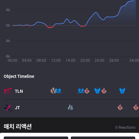
4k
0k
4k
8k
00:00
04:00
08:00
12:00
16:00
20:00
24:00
28:00
34:00
Object Timeline
TLN
JT
매치 리액션
0
Reactions