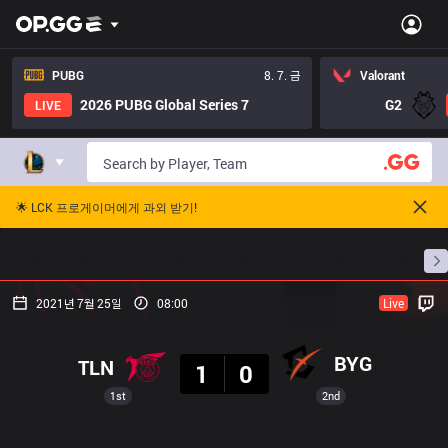
PUBG
8. 7. 금
Valorant
2026 PUBG Global Series 7
G2
LIVE
🌟 LCK 프로게이머에게 과외 받기!
홈
경기 일정
순위
통계
승부 예측
프로빌
2021년 7월 25일
08:00
Live
결과
BYG
TLN
1
0
1st
2nd