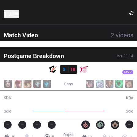
1 세트
Match Video
2
videos
Postgame Breakdown
Ver.
11.14
결과
TLN
Maple
BYG
5
18
TLN
29:57
MVP
Bans
5 / 18 / 8
18 / 5 / 46
KDA
KDA
47,043
59,991
Gold
Gold
Object
0
1
0