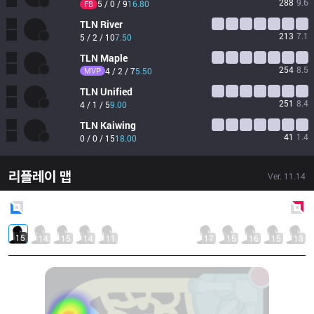
288
9.6
5 / 0 / 9
16.80
FB
TLN
River
213
7.1
5 / 2 / 10
7.50
TLN
Maple
254
8.5
MVP
4 / 2 / 7
5.50
TLN
Unified
251
8.4
4 / 1 / 5
9.00
TLN
Kaiwing
41
1.4
0 / 0 / 15
18.00
리플레이 맵
Ver.
11.14
Blue
Side
Red
Side
15
14
15
14
11
17
15
16
15
13