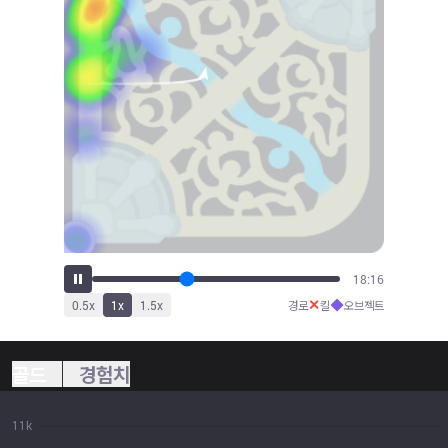
20:04
✕
◆
0.5
x
1
x
1.5
x
경로
킬
오브젝트
골드
경험치
11k