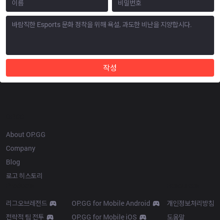
작성
OP.GG
About OP.GG
Company
Blog
로고 히스토리
Products
Resources
리그오브레전드
OP.GG for Mobile Android
개인정보처리방침
전략적 팀 전투
OP.GG for Mobile iOS
도움말