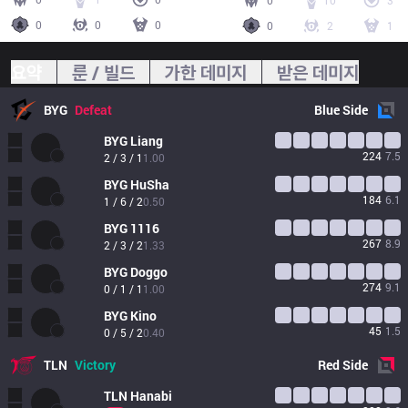
0
10
3
0
0
0
0
2
1
요약
룬 / 빌드
가한 데미지
받은 데미지
BYG
Defeat
Blue
Side
BYG
Liang
224
7.5
2 / 3 / 1
1.00
BYG
HuSha
184
6.1
1 / 6 / 2
0.50
BYG
1116
267
8.9
2 / 3 / 2
1.33
BYG
Doggo
274
9.1
0 / 1 / 1
1.00
BYG
Kino
45
1.5
0 / 5 / 2
0.40
TLN
Victory
Red
Side
TLN
Hanabi