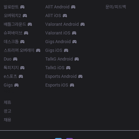
발로란트
AllT Android
문의/피드백
오버워치2
AllT iOS
배틀그라운드
Valorant Android
슈퍼바이브
Valorant iOS
데스크톱
Gigs Android
스트리머 오버레이
Gigs iOS
Duo
TalkG Android
톡피지지
TalkG iOS
e스포츠
Esports Android
Gigs
Esports iOS
More
제휴
광고
채용