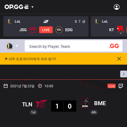
LoL
8. 7. 금
LoL
JDG
EDG
KT
LIVE
🌟 LCK 프로게이머에게 과외 받기!
홈
경기 일정
순위
통계
승부 예측
프로빌
2021년 7월 23일
10:00
Live
결과
BME
TLN
1
0
1st
4th