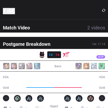
1 세트
Match Video
2
videos
Postgame Breakdown
Ver.
11.14
결과
TLN
Unified
BME
14
14
TLN
49:03
MVP
Bans
14 / 14 / 34
14 / 14 / 35
KDA
KDA
78,165
77,566
Gold
Gold
Object