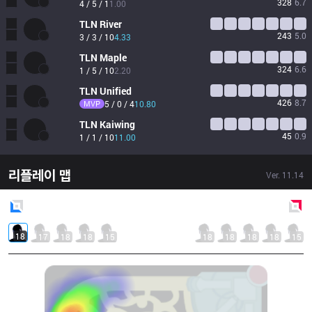
328
6.7
4 / 5 / 1
1.00
TLN
River
243
5.0
3 / 3 / 10
4.33
TLN
Maple
324
6.6
1 / 5 / 10
2.20
TLN
Unified
426
8.7
MVP
5 / 0 / 4
10.80
TLN
Kaiwing
45
0.9
1 / 1 / 10
11.00
리플레이 맵
Ver.
11.14
Blue
Side
Red
Side
18
17
18
18
15
18
18
18
18
15