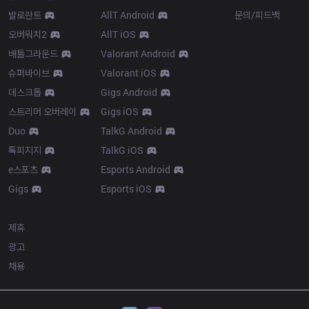
발로란트
AllT Android
문의/피드백
오버워치2
AllT iOS
배틀그라운드
Valorant Android
슈퍼바이브
Valorant iOS
데스크톱
Gigs Android
스트리머 오버레이
Gigs iOS
Duo
TalkG Android
톡피지지
TalkG iOS
e스포츠
Esports Android
Gigs
Esports iOS
More
제휴
광고
채용