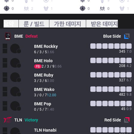
0
6
1
0
9
2
0
2
1
0
0
1
요약
룬 / 빌드
가한 데미지
받은 데미지
BME
Defeat
Blue
Side
BME
Rockky
345
7.0
6 / 3 / 5
3.66
BME
Holo
208
4.2
2 / 3 / 9
3.66
FB
BME
Ruby
327
6.7
3 / 3 / 6
3.00
BME
Wako
482
9.8
3 / 0 / 7
12.00
BME
Pop
45
0.9
0 / 5 / 7
1.40
TLN
Victory
Red
Side
TLN
Hanabi