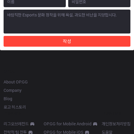
작성
OP.GG
About OP.GG
Company
Blog
로고 히스토리
Products
Resources
리그오브레전드
OP.GG for Mobile Android
개인정보처리방침
전략적 팀 전투
OP.GG for Mobile iOS
도움말