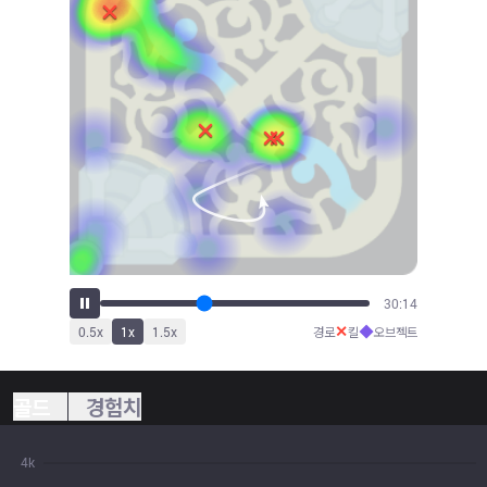
33:15
✕
◆
0.5
x
1
x
1.5
x
경로
킬
오브젝트
골드
경험치
4k