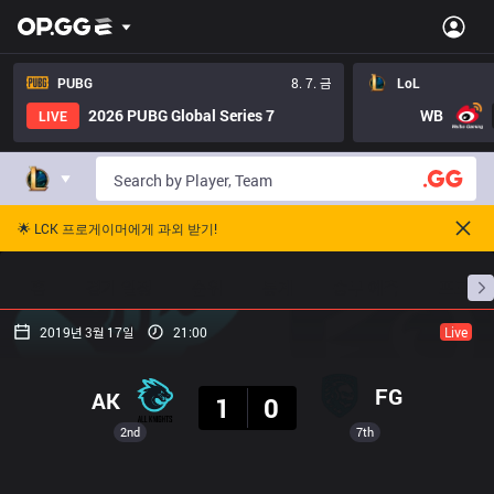
PUBG
8. 7. 금
LoL
2026 PUBG Global Series 7
WB
LIVE
🌟 LCK 프로게이머에게 과외 받기!
홈
경기 일정
순위
통계
승부 예측
프로빌
2019년 3월 17일
21:00
Live
결과
FG
AK
1
0
2nd
7th