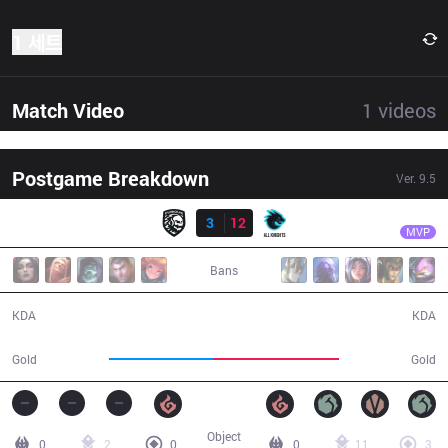
1 세트
Match Video
1
videos
Postgame Breakdown
Ver.
9.5
결과
AK
Newbie
FG
3
12
AK
33:03
MVP
Bans
3 / 12 / 8
12 / 3 / 26
KDA
KDA
53,749
65,317
Gold
Gold
Object
0
2
0
0
11
3