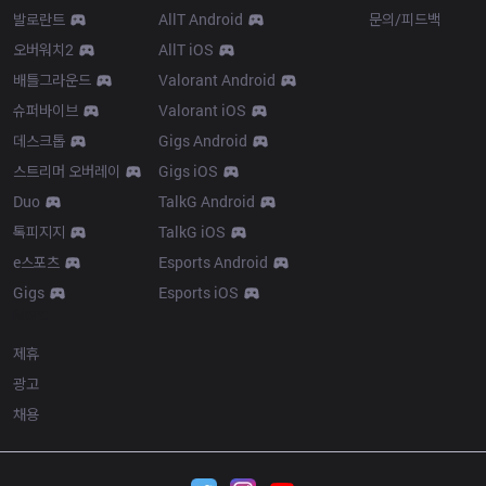
발로란트
AllT Android
문의/피드백
오버워치2
AllT iOS
배틀그라운드
Valorant Android
슈퍼바이브
Valorant iOS
데스크톱
Gigs Android
스트리머 오버레이
Gigs iOS
Duo
TalkG Android
톡피지지
TalkG iOS
e스포츠
Esports Android
Gigs
Esports iOS
More
제휴
광고
채용