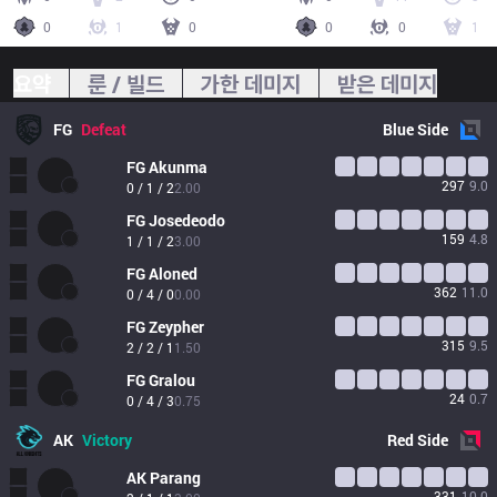
0
1
0
0
0
1
요약
룬 / 빌드
가한 데미지
받은 데미지
FG
Defeat
Blue
Side
FG
Akunma
297
9.0
0 / 1 / 2
2.00
FG
Josedeodo
159
4.8
1 / 1 / 2
3.00
FG
Aloned
362
11.0
0 / 4 / 0
0.00
FG
Zeypher
315
9.5
2 / 2 / 1
1.50
FG
Gralou
24
0.7
0 / 4 / 3
0.75
AK
Victory
Red
Side
AK
Parang
331
10.0