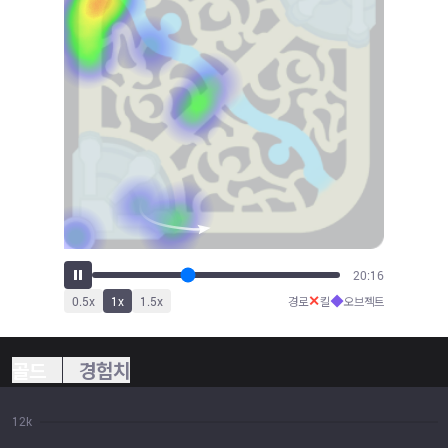
22:28
✕
◆
0.5
x
1
x
1.5
x
경로
킬
오브젝트
골드
경험치
12k