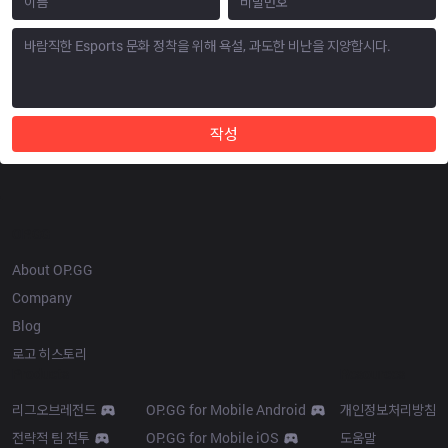
작성
OP.GG
About OP.GG
Company
Blog
로고 히스토리
Products
Resources
리그오브레전드
OP.GG for Mobile Android
개인정보처리방침
전략적 팀 전투
OP.GG for Mobile iOS
도움말