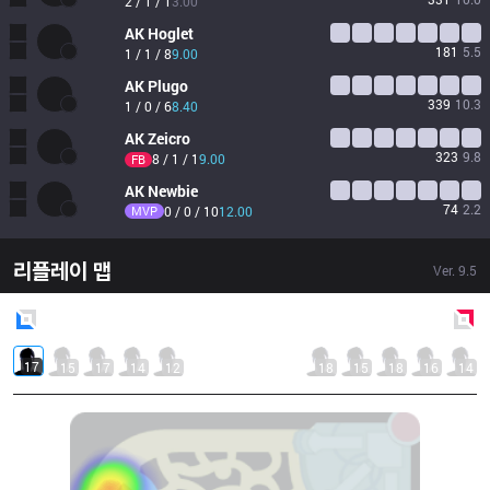
2 / 1 / 1
3.00
AK
Hoglet
181
5.5
1 / 1 / 8
9.00
AK
Plugo
339
10.3
1 / 0 / 6
8.40
AK
Zeicro
323
9.8
8 / 1 / 1
9.00
FB
AK
Newbie
74
2.2
MVP
0 / 0 / 10
12.00
리플레이 맵
Ver.
9.5
Blue
Side
Red
Side
17
15
17
14
12
18
15
18
16
14