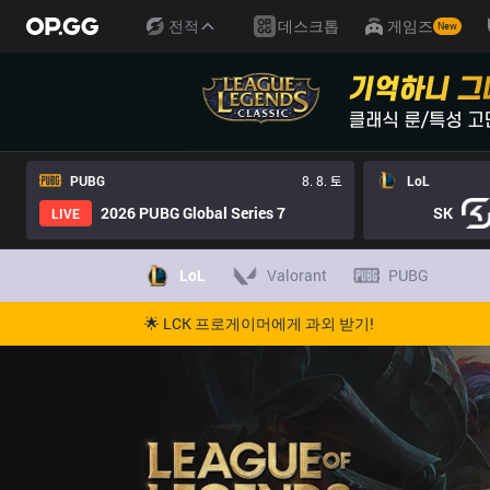
전적
데스크톱
게임즈
New
PUBG
8. 8. 토
LoL
2026 PUBG Global Series 7
SK
LIVE
LoL
Valorant
PUBG
🌟 LCK 프로게이머에게 과외 받기!