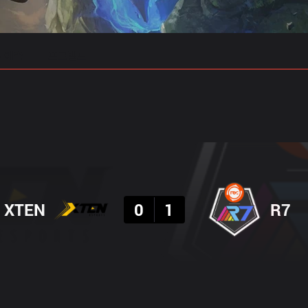
 예측
프로빌드
결과
XTEN
0
1
R7