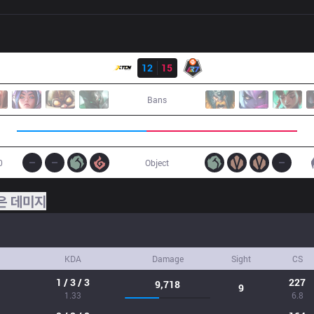
결과
XTEN
12
15
R7
Bans
0
Object
은 데미지
KDA
Damage
Sight
CS
1 / 3 / 3
227
9,718
9
1.33
6.8