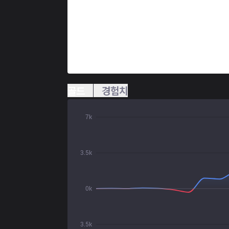
골드
경험치
7k
3.5k
0k
3.5k