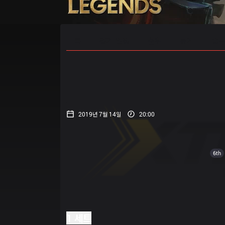
홈
경기 일정
순위
통계
승부
2019년 7월 14일
20:00
6th
1 세트