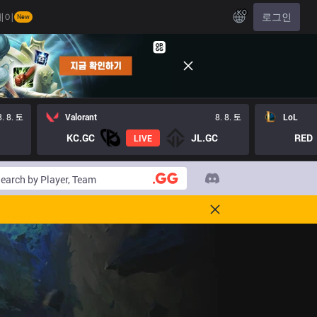
KO
레이
로그인
New
8. 8. 토
Valorant
8. 8. 토
LoL
KC.GC
JL.GC
RED
LIVE