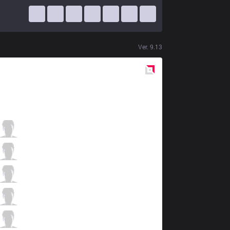
Ver.
9.13
Red
Side
R7
Acce
3 / 2 / 5
R7
Spooky
1 / 4 / 7
R7
Leza
6 / 1 / 5
R7
Nobody
5 / 1 / 8
R7
MarioMe
0 / 4 / 12