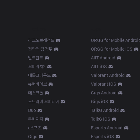
Products
Apps
리그오브레전드
OP.GG for Mobile Androi
전략적 팀 전투
OP.GG for Mobile iOS
발로란트
AllT Android
오버워치2
AllT iOS
배틀그라운드
Valorant Android
슈퍼바이브
Valorant iOS
데스크톱
Gigs Android
스트리머 오버레이
Gigs iOS
Duo
TalkG Android
톡피지지
TalkG iOS
e스포츠
Esports Android
Gigs
Esports iOS