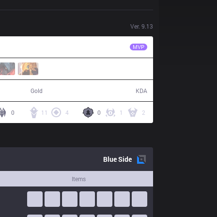
Ver.
9.13
R7
Leza
MVP
65,735
15 / 12 / 37
Gold
KDA
0
11
4
0
1
2
Blue
Side
Items