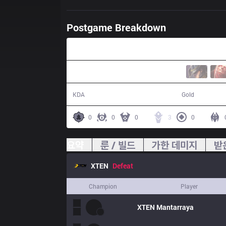
Postgame Breakdown
33:36
12 / 15 / 27
56,532
KDA
Gold
0
0
0
3
0
요약
룬 / 빌드
가한 데미지
받
XTEN
Defeat
Champion
Player
XTEN
Mantarraya