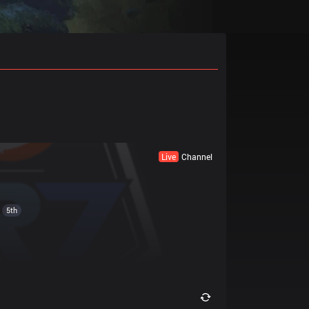
Live
Channel
5th