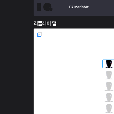
R7
MarioMe
리플레이 맵
Blue
Side
XTEN
Mantarraya
1 / 3 / 3
XTEN
Blossom
2 / 3 / 8
XTEN
Sky
3 / 3 / 1
XTEN
Fix
3 / 3 / 7
XTEN
Baula
3 / 3 / 8