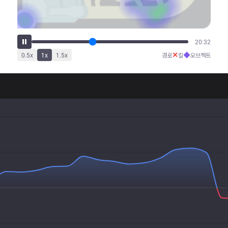
25:25
✕
◆
0.5
x
1
x
1.5
x
경로
킬
오브젝트