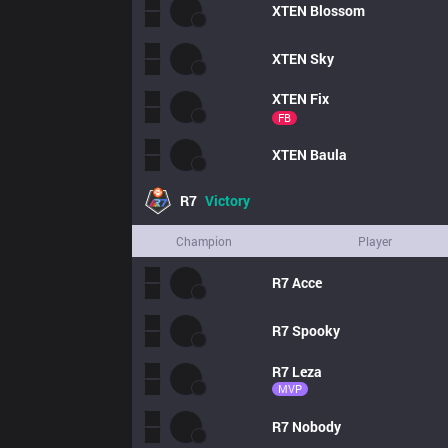
XTEN
Blossom
XTEN
Sky
XTEN
Fix
FB
XTEN
Baula
R7
Victory
Champion
Player
R7
Acce
R7
Spooky
R7
Leza
MVP
R7
Nobody