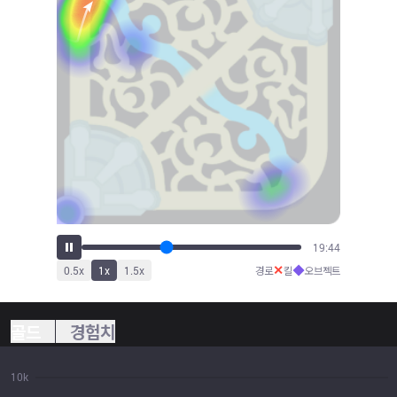
20:57
✕
◆
0.5
x
1
x
1.5
x
경로
킬
오브젝트
골드
경험치
10k