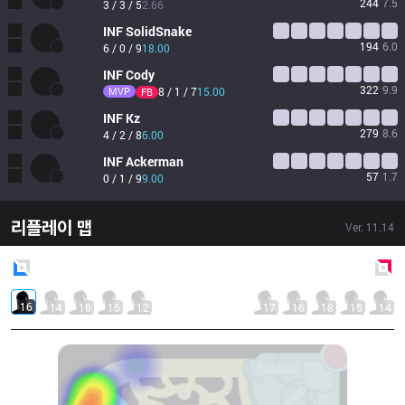
244
7.5
3 / 3 / 5
2.66
INF
SolidSnake
194
6.0
6 / 0 / 9
18.00
INF
Cody
322
9.9
MVP
8 / 1 / 7
15.00
FB
INF
Kz
279
8.6
4 / 2 / 8
6.00
INF
Ackerman
57
1.7
0 / 1 / 9
9.00
리플레이 맵
Ver.
11.14
Blue
Side
Red
Side
16
14
16
15
12
17
16
18
15
14