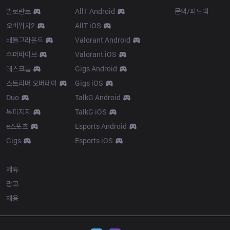
발로란트
AllT Android
문의/피드백
오버워치2
AllT iOS
배틀그라운드
Valorant Android
슈퍼바이브
Valorant iOS
데스크톱
Gigs Android
스트리머 오버레이
Gigs iOS
Duo
TalkG Android
톡피지지
TalkG iOS
e스포츠
Esports Android
Gigs
Esports iOS
More
제휴
광고
채용