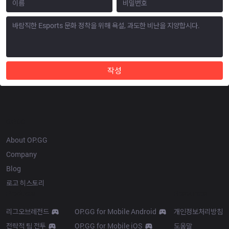
작성
OP.GG
About OP.GG
Company
Blog
로고 히스토리
Products
Resources
리그오브레전드
OP.GG for Mobile Android
개인정보처리방침
전략적 팀 전투
OP.GG for Mobile iOS
도움말