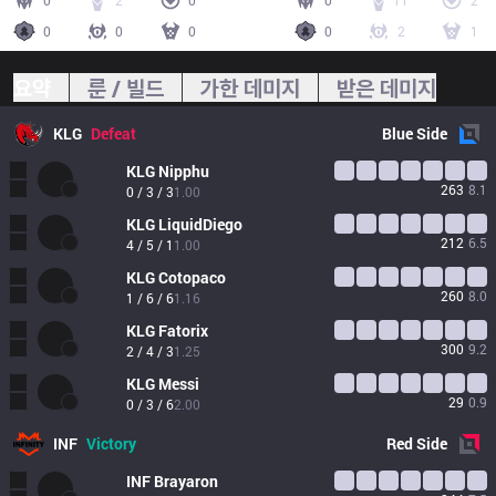
0
2
0
0
11
2
0
0
0
0
2
1
요약
룬 / 빌드
가한 데미지
받은 데미지
KLG
Defeat
Blue
Side
KLG
Nipphu
263
8.1
0 / 3 / 3
1.00
KLG
LiquidDiego
212
6.5
4 / 5 / 1
1.00
KLG
Cotopaco
260
8.0
1 / 6 / 6
1.16
KLG
Fatorix
300
9.2
2 / 4 / 3
1.25
KLG
Messi
29
0.9
0 / 3 / 6
2.00
INF
Victory
Red
Side
INF
Brayaron