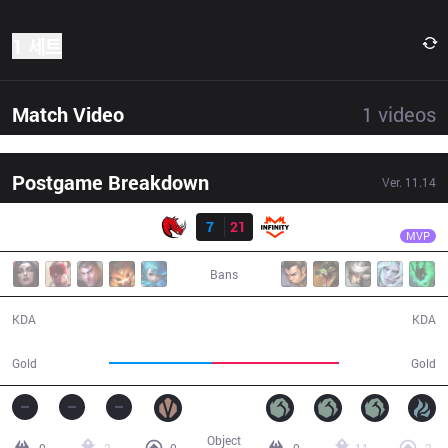
1 세트
Match Video
1
videos
Postgame Breakdown
Ver.
11.14
결과
INF
Cody
KLG
7
21
INF
32:35
MVP
Bans
7 / 21 / 19
21 / 7 / 38
KDA
KDA
52,699
64,957
Gold
Gold
Object