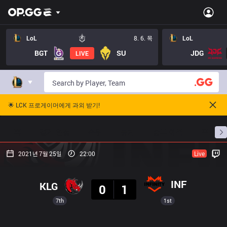
LoL
8. 6. 목
LoL
BGT
SU
JDG
LIVE
🌟 LCK 프로게이머에게 과외 받기!
홈
경기 일정
순위
통계
승부 예측
프로빌
2021년 7월 25일
22:00
Live
결과
INF
KLG
0
1
7th
1st