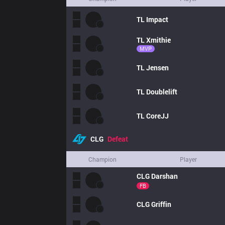
TL
Impact
TL
Xmithie
MVP
TL
Jensen
TL
Doublelift
TL
CoreJJ
CLG
Defeat
Champion
Player
CLG
Darshan
FB
CLG
Griffin