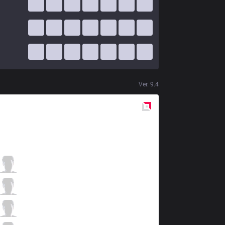
Ver.
9.4
Red
Side
CLG
Darshan
2 / 2 / 2
CLG
Griffin
0 / 4 / 4
CLG
PowerOfEvil
3 / 3 / 2