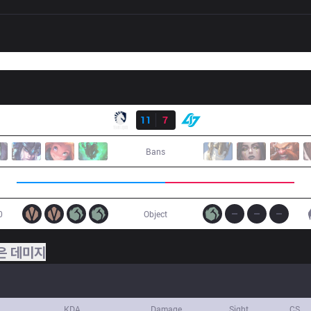
결과
TL
11
7
CLG
Bans
0
Object
은 데미지
KDA
Damage
Sight
CS