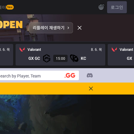
KO
레이
로그인
New
8. 6. 목
Valorant
8. 6. 목
Valorant
GX GC
KC
GX
15:00