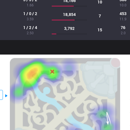
18,166
10
1.66
10.0
1 / 0 / 2
453
18,854
7
3.59
11.9
1 / 2 / 4
76
3,792
15
2.50
2.0