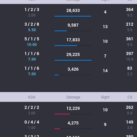
1 / 2 / 3
364
28,633
4
2.00
9.5
3 / 2 / 8
212
9,587
13
5.50
5.6
5 / 1 / 5
361
17,833
10
10.00
9.5
1 / 1 / 6
397
29,225
7
7.00
10.4
1 / 1 / 6
83
3,426
14
7.00
2.2
KDA
Damage
Sight
CS
2 / 2 / 2
262
12,229
10
2.00
6.9
0 / 4 / 4
149
4,275
9
1.00
3.9
3 / 3 / 2
380