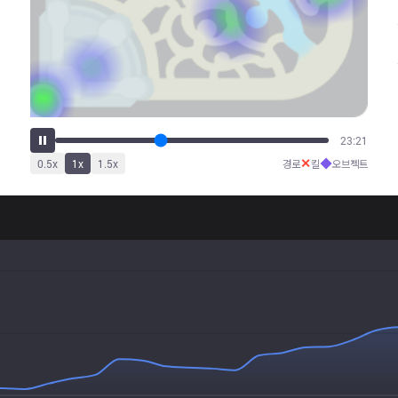
29:16
✕
◆
0.5
x
1
x
1.5
x
경로
킬
오브젝트