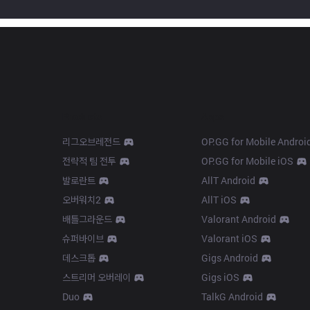
Products
Apps
리그오브레전드
OP.GG for Mobile Androi
전략적 팀 전투
OP.GG for Mobile iOS
발로란트
AllT Android
오버워치2
AllT iOS
배틀그라운드
Valorant Android
슈퍼바이브
Valorant iOS
데스크톱
Gigs Android
스트리머 오버레이
Gigs iOS
Duo
TalkG Android