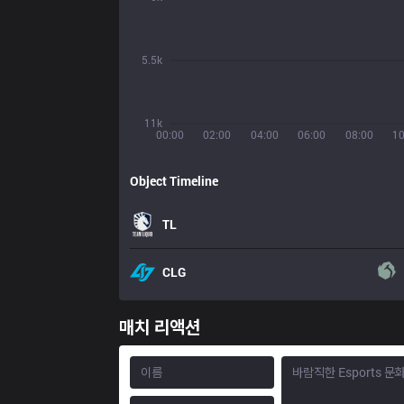
5.5k
11k
00:00
02:00
04:00
06:00
08:00
10
Object Timeline
TL
CLG
매치 리액션