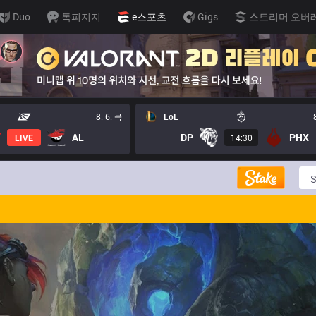
Duo
톡피지지
e스포츠
Gigs
스트리머 오버
8. 6. 목
LoL
AL
DP
PHX
LIVE
14:30