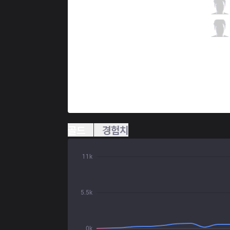
TL
Doublelift
1 / 1 / 6
TL
CoreJJ
1 / 1 / 6
골드
경험치
11k
5.5k
0k