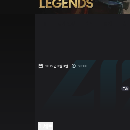
홈
경기 일정
순위
통계
승부
2019년 3월 3일
23:00
7th
1 세트