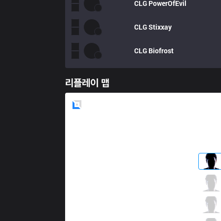
CLG
PowerOfEvil
CLG
Stixxay
CLG
Biofrost
리플레이 맵
Blue
Side
TL
Impact
1 / 2 / 3
TL
Xmithie
3 / 2 / 8
TL
Jensen
5 / 1 / 5