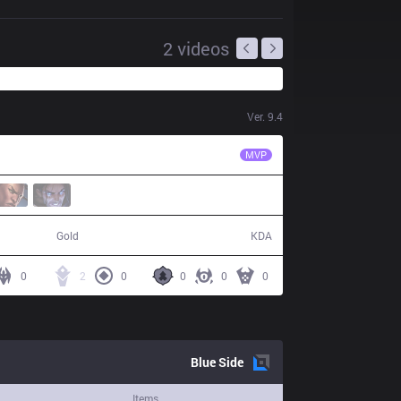
2
videos
Ver.
9.4
TL
Xmithie
MVP
62,469
7 / 11 / 14
Gold
KDA
0
2
0
0
0
0
Blue
Side
Items