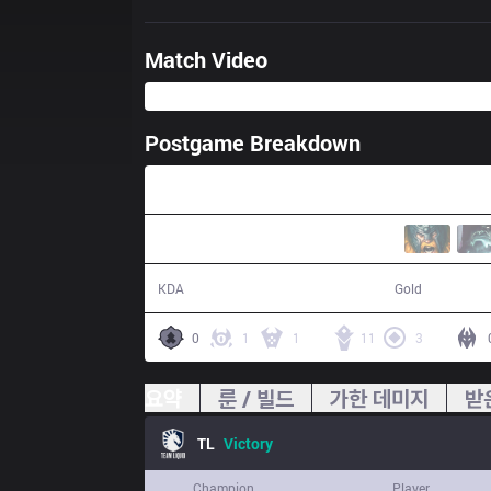
Match Video
Postgame Breakdown
38:10
11 / 7 / 28
72,017
KDA
Gold
0
1
1
11
3
요약
룬 / 빌드
가한 데미지
받
TL
Victory
Champion
Player