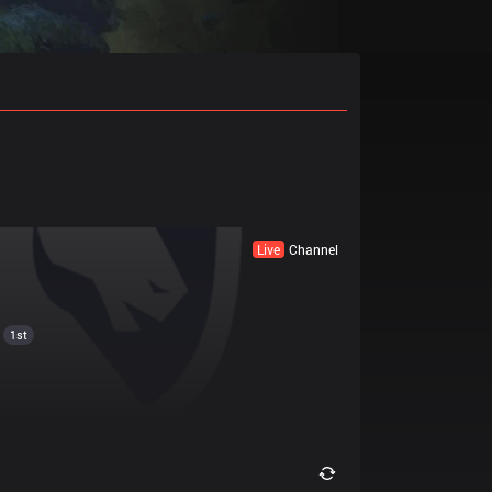
Live
Channel
1st