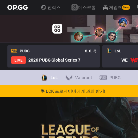
전적
데스크톱
게임즈
New
PUBG
8. 6. 목
LoL
2026 PUBG Global Series 7
WE
LIVE
LoL
Valorant
PUBG
🌟 LCK 프로게이머에게 과외 받기!