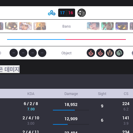
결과
C9
17
16
TSM
Bans
0
Object
은 데미지
KDA
Damage
Sight
CS
6 / 2 / 8
224
18,952
9
7.00
6.2
2 / 4 / 10
141
12,909
6
3.00
3.9
2 / 4 / 11
234
23,494