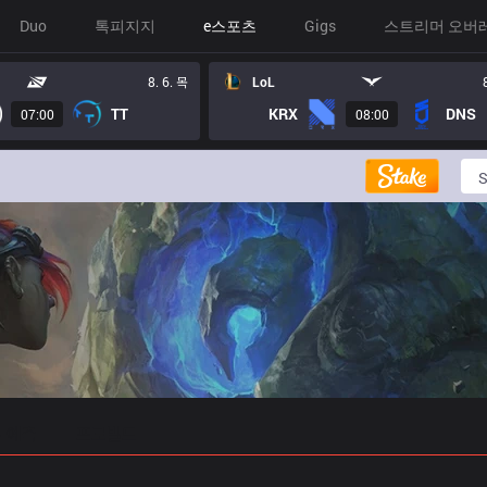
Duo
톡피지지
e스포츠
Gigs
스트리머 오버
8. 6. 목
LoL
TT
KRX
DNS
07:00
08:00
 예측
프로빌드