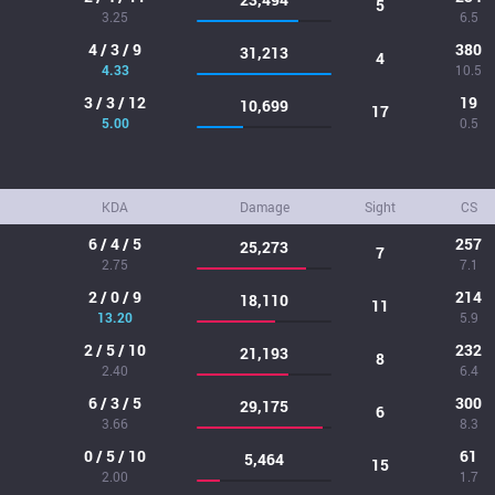
5
3.25
6.5
4 / 3 / 9
380
31,213
4
4.33
10.5
3 / 3 / 12
19
10,699
17
5.00
0.5
KDA
Damage
Sight
CS
6 / 4 / 5
257
25,273
7
2.75
7.1
2 / 0 / 9
214
18,110
11
13.20
5.9
2 / 5 / 10
232
21,193
8
2.40
6.4
6 / 3 / 5
300
29,175
6
3.66
8.3
0 / 5 / 10
61
5,464
15
2.00
1.7