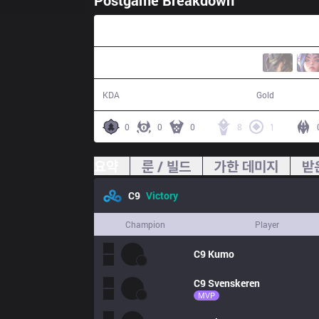
Postgame Breakdown
36:07
17 / 16 / 50
60,830
KDA
Gold
0
0
0
8
1
요약
룬 / 빌드
가한 데미지
받
C9
Victory
Champion
Player
C9
Kumo
C9
Svenskeren
MVP