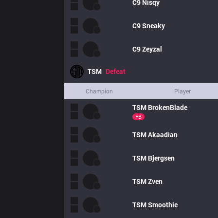
C9
Nisqy
C9
Sneaky
C9
Zeyzal
TSM
Defeat
Champion
Player
TSM
BrokenBlade
FB
TSM
Akaadian
TSM
Bjergsen
TSM
Zven
TSM
Smoothie