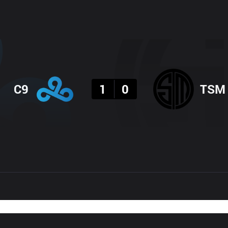
결과
C9
1
0
TSM