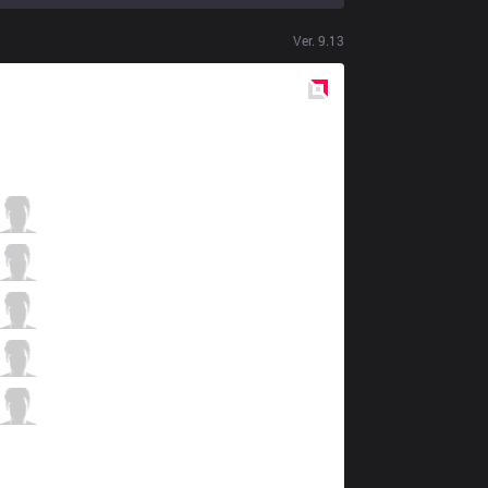
Ver.
9.13
Red
Side
TSM
BrokenBlade
6 / 4 / 5
TSM
Akaadian
2 / 0 / 9
TSM
Bjergsen
2 / 5 / 10
TSM
Zven
6 / 3 / 5
TSM
Smoothie
0 / 5 / 10