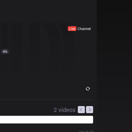
Live
Channel
4th
2
videos