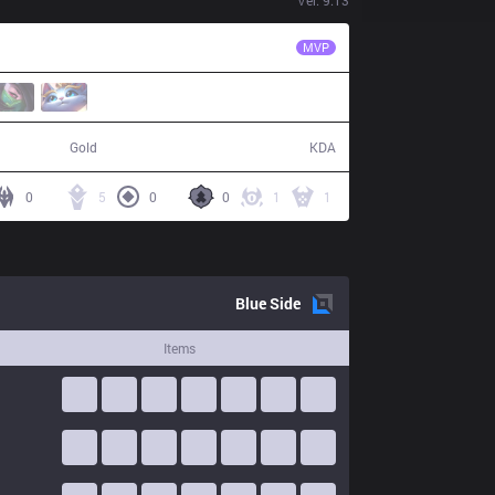
Ver.
9.13
C9
Svenskeren
MVP
62,737
16 / 17 / 39
Gold
KDA
0
5
0
0
1
1
Blue
Side
Items