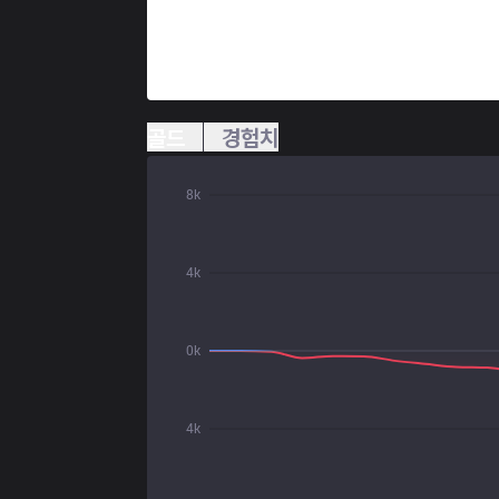
골드
경험치
8k
4k
0k
4k