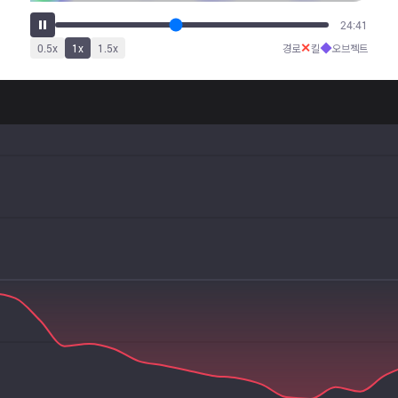
29:44
✕
◆
0.5
x
1
x
1.5
x
경로
킬
오브젝트