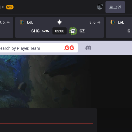
KO
레이
로그인
New
8. 6. 목
LoL
8. 6. 목
LoL
SHG
GZ
IG
09:00