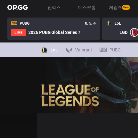
전적
데스크톱
게임즈
New
PUBG
8. 5. 수
LoL
2026 PUBG Global Series 7
LGD
LIVE
LoL
Valorant
PUBG
홈
경기 일정
순위
통계
승부