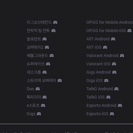
Products
Apps
리그오브레전드
OP.GG for Mobile Androi
전략적 팀 전투
OP.GG for Mobile iOS
발로란트
AllT Android
오버워치2
AllT iOS
배틀그라운드
Valorant Android
슈퍼바이브
Valorant iOS
데스크톱
Gigs Android
스트리머 오버레이
Gigs iOS
Duo
TalkG Android
톡피지지
TalkG iOS
e스포츠
Esports Android
Gigs
Esports iOS