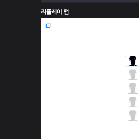
리플레이 맵
Blue
Side
C9
Kumo
6 / 2 / 8
C9
Svenskeren
2 / 4 / 10
C9
Nisqy
2 / 4 / 11
C9
Sneaky
4 / 3 / 9
C9
Zeyzal
3 / 3 / 12