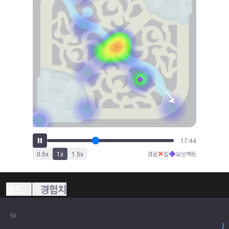
18:42
✕
◆
0.5
x
1
x
1.5
x
경로
킬
오브젝트
골드
경험치
5k