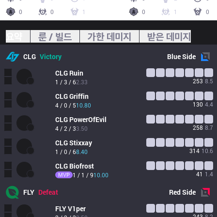
0
0
1
0
1
0
요약
룬 / 빌드
가한 데미지
받은 데미지
CLG
Victory
Blue
Side
CLG
Ruin
253
8.5
1 / 3 / 6
2.33
CLG
Griffin
130
4.4
4 / 0 / 5
10.80
CLG
PowerOfEvil
258
8.7
4 / 2 / 3
3.50
CLG
Stixxay
314
10.6
1 / 0 / 6
8.40
CLG
Biofrost
41
1.4
MVP
1 / 1 / 9
10.00
FLY
Defeat
Red
Side
FLY
V1per
243
8.2