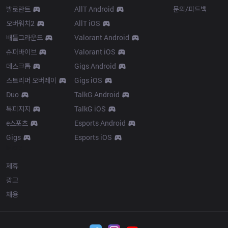
발로란트
AllT Android
문의/피드백
오버워치2
AllT iOS
배틀그라운드
Valorant Android
슈퍼바이브
Valorant iOS
데스크톱
Gigs Android
스트리머 오버레이
Gigs iOS
Duo
TalkG Android
톡피지지
TalkG iOS
e스포츠
Esports Android
Gigs
Esports iOS
More
제휴
광고
채용