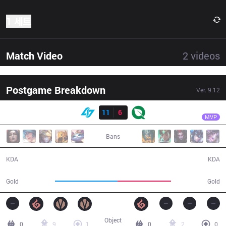
1 세트
Match Video
2
videos
Postgame Breakdown
Ver.
9.12
결과
CLG
Biofrost
CLG
11
6
FLY
29:42
MVP
Bans
11 / 6 / 29
6 / 11 / 13
KDA
KDA
55,105
47,289
Gold
Gold
Object
0
9
1
0
2
0