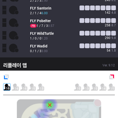
2 / 2 / 3
2.50
FLY
Santorin
142
4.8
2 / 1 / 4
6.00
FLY
Pobelter
258
8.7
1 / 7 / 3
0.57
FB
FLY
WildTurtle
290
9.8
1 / 0 / 0
1.20
FLY
Wadid
54
1.8
0 / 1 / 3
3.00
리플레이 맵
Ver.
9.12
Blue
Side
Red
Side
16
14
16
15
13
15
13
15
14
11