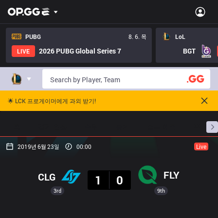
PUBG
8. 6. 목
LoL
2026 PUBG Global Series 7
BGT
LIVE
🌟 LCK 프로게이머에게 과외 받기!
홈
경기 일정
순위
통계
승부 예측
프로빌
2019년 6월 23일
00:00
Live
결과
FLY
CLG
1
0
3rd
9th