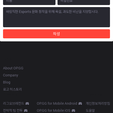
작성
OP.GG
About OP.GG
Company
Blog
로고 히스토리
Products
Resources
리그오브레전드
OP.GG for Mobile Android
개인정보처리방침
전략적 팀 전투
OP.GG for Mobile iOS
도움말