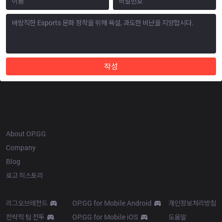
작성
OP.GG
About OP.GG
Company
Blog
로고 히스토리
Products
Resources
리그오브레전드
OP.GG for Mobile Android
개인정보처리방침
전략적 팀 전투
OP.GG for Mobile iOS
도움말