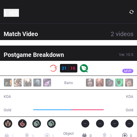
1 세트
Match Video
2
videos
Postgame Breakdown
Ver.
10.5
결과
100
Ssumday
100
21
16
FLY
35:02
MVP
Bans
21 / 16 / 55
16 / 21 / 40
KDA
KDA
66,361
56,673
Gold
Gold
Object
0
3
0
1
9
3