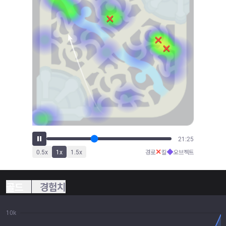
23:45
✕
◆
0.5
x
1
x
1.5
x
경로
킬
오브젝트
골드
경험치
10k