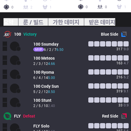
0
0
1
0
2
1
요약
룬 / 빌드
가한 데미지
받은 데미지
100
Victory
Blue
Side
100
Ssumday
317
9.0
MVP
6 / 2 / 7
6.50
100
Meteos
163
4.7
2 / 3 / 12
4.66
100
Ryoma
216
6.2
6 / 4 / 14
5.00
100
Cody Sun
319
9.1
5 / 2 / 12
8.50
100
Stunt
33
0.9
2 / 5 / 10
2.40
FLY
Defeat
Red
Side
FLY
Solo
197
5.6