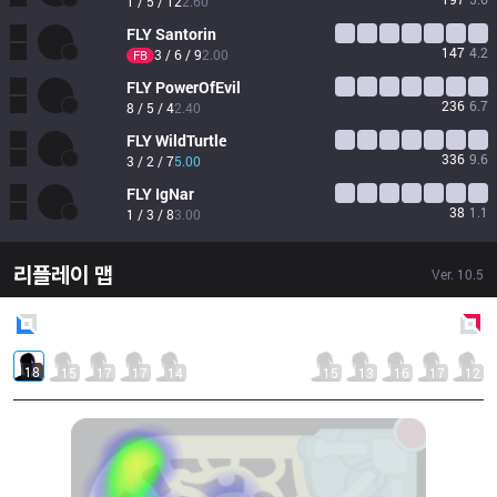
1 / 5 / 12
2.60
FLY
Santorin
147
4.2
3 / 6 / 9
2.00
FB
FLY
PowerOfEvil
236
6.7
8 / 5 / 4
2.40
FLY
WildTurtle
336
9.6
3 / 2 / 7
5.00
FLY
IgNar
38
1.1
1 / 3 / 8
3.00
리플레이 맵
Ver.
10.5
Blue
Side
Red
Side
18
15
17
17
14
15
13
16
17
12