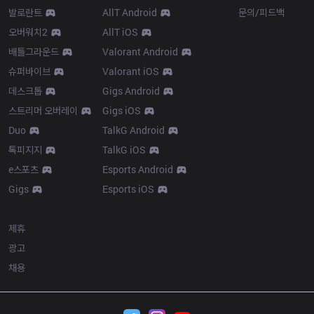
발로란트
AllT Android
문의/피드백
오버워치2
AllT iOS
배틀그라운드
Valorant Android
슈퍼바이브
Valorant iOS
데스크톱
Gigs Android
스트리머 오버레이
Gigs iOS
Duo
TalkG Android
톡피지지
TalkG iOS
e스포츠
Esports Android
Gigs
Esports iOS
More
제휴
광고
채용