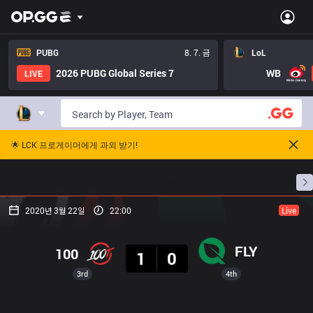
PUBG
8. 7. 금
LoL
2026 PUBG Global Series 7
WB
LIVE
🌟 LCK 프로게이머에게 과외 받기!
홈
경기 일정
순위
통계
승부 예측
프로빌
2020년 3월 22일
22:00
Live
결과
FLY
100
1
0
3rd
4th