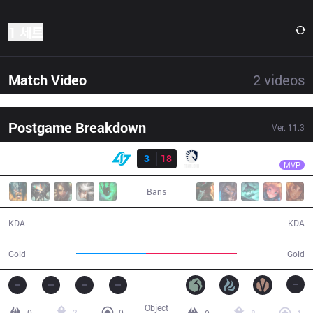
1 세트
Match Video
2
videos
Postgame Breakdown
Ver.
11.3
결과
TL
Alphari
CLG
3
18
TL
24:48
MVP
Bans
3 / 18 / 7
18 / 3 / 51
KDA
KDA
38,132
49,800
Gold
Gold
Object
0
2
0