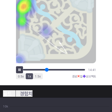
15:53
✕
◆
0.5
x
1
x
1.5
x
경로
킬
오브젝트
골드
경험치
10k