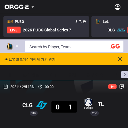
PUBG
8. 7. 금
LoL
2026 PUBG Global Series 7
BLG
LIVE
🌟 LCK 프로게이머에게 과외 받기!
홈
경기 일정
순위
통계
승부 예측
프로빌
2021년 2월 13일
00:00
Live
결과
TL
CLG
0
1
9th
2nd