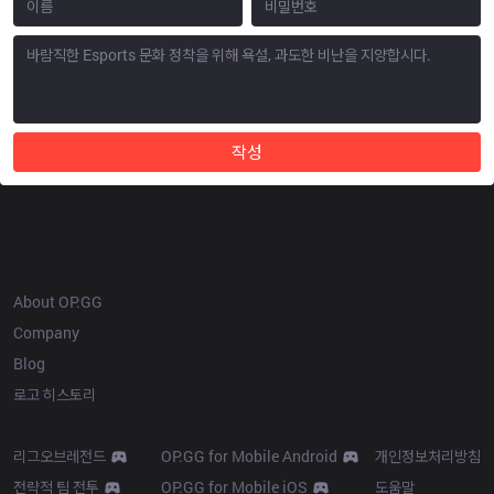
작성
OP.GG
About OP.GG
Company
Blog
로고 히스토리
Products
Resources
리그오브레전드
OP.GG for Mobile Android
개인정보처리방침
전략적 팀 전투
OP.GG for Mobile iOS
도움말