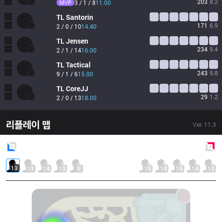
203
8.2
MVP
3 / 1 / 8
11.00
TL
Santorin
171
6.9
2 / 0 / 10
14.40
TL
Jensen
234
9.4
2 / 1 / 14
16.00
TL
Tactical
243
9.8
9 / 1 / 6
15.00
TL
CoreJJ
29
1.2
2 / 0 / 13
18.00
리플레이 맵
Ver.
11.3
Blue
Side
Red
Side
13
11
14
12
9
15
14
15
14
12