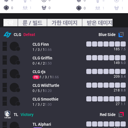
0
8
1
0
1
0
0
1
1
요약
룬 / 빌드
가한 데미지
받은 데미지
CLG
Defeat
Blue
Side
CLG
Finn
185
7.5
1 / 3 / 1
0.66
CLG
Griffin
149
6.0
0 / 4 / 2
0.50
CLG
rjs
209
8.4
1 / 3 / 1
0.66
FB
CLG
WildTurtle
218
8.8
0 / 5 / 1
0.20
CLG
Smoothie
27
1.1
1 / 3 / 2
1.00
TL
Victory
Red
Side
TL
Alphari