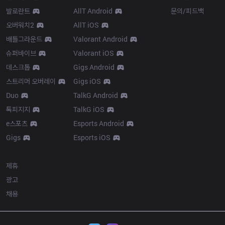
발로란트
AllT Android
문의/피드백
오버워치2
AllT iOS
배틀그라운드
Valorant Android
슈퍼바이브
Valorant iOS
데스크톱
Gigs Android
스트리머 오버레이
Gigs iOS
Duo
TalkG Android
톡피지지
TalkG iOS
e스포츠
Esports Android
Gigs
Esports iOS
More
제휴
광고
채용