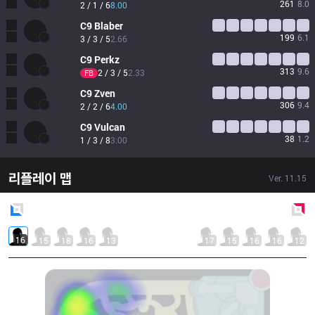
261
8.0
2 / 1 / 6
8.00
C9
Blaber
199
6.1
3 / 3 / 5
2.66
C9
Perkz
313
9.6
2 / 3 / 5
2.33
FB
C9
Zven
306
9.4
2 / 2 / 6
4.00
C9
Vulcan
38
1.2
1 / 3 / 8
3.00
리플레이 맵
Ver.
11.15
Blue
Side
Red
Side
16
15
18
16
13
17
15
16
16
12