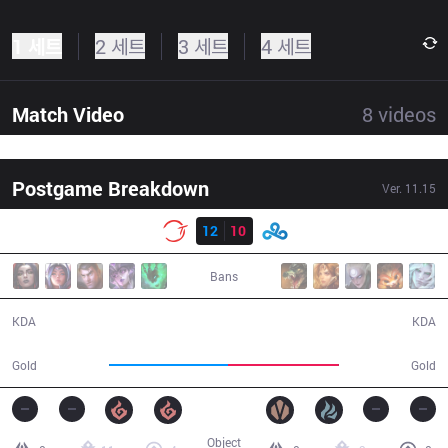
1 세트
2 세트
3 세트
4 세트
Match Video
8
videos
Postgame Breakdown
Ver.
11.15
결과
100
12
10
C9
32:32
Bans
12 / 10 / 27
10 / 12 / 30
KDA
KDA
61,775
58,002
Gold
Gold
Object