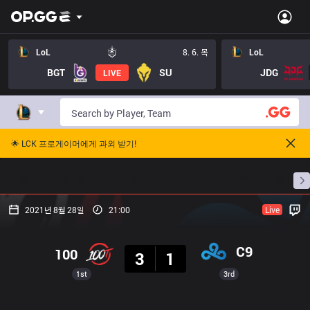
LoL
8. 6. 목
LoL
BGT
SU
JDG
LIVE
🌟 LCK 프로게이머에게 과외 받기!
홈
경기 일정
순위
통계
승부 예측
프로빌
2021년 8월 28일
21:00
Live
결과
C9
100
3
1
1st
3rd