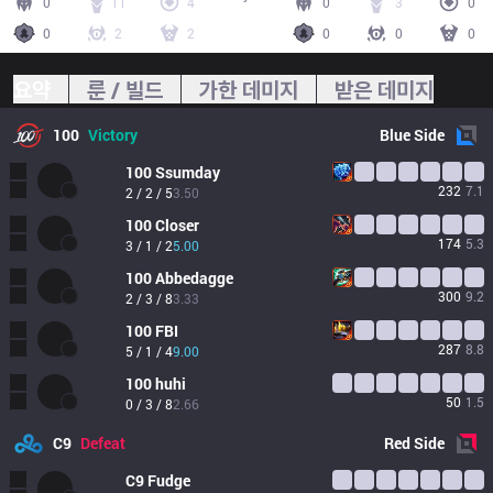
0
11
4
0
3
0
0
2
2
0
0
0
요약
룬 / 빌드
가한 데미지
받은 데미지
100
Victory
Blue
Side
100
Ssumday
232
7.1
2 / 2 / 5
3.50
100
Closer
174
5.3
3 / 1 / 2
5.00
100
Abbedagge
300
9.2
2 / 3 / 8
3.33
100
FBI
287
8.8
5 / 1 / 4
9.00
100
huhi
50
1.5
0 / 3 / 8
2.66
C9
Defeat
Red
Side
C9
Fudge