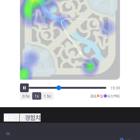
21:47
✕
◆
0.5
x
1
x
1.5
x
경로
킬
오브젝트
골드
경험치
6k