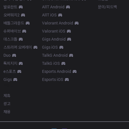
발로란트
AllT Android
문의/피드백
오버워치2
AllT iOS
배틀그라운드
Valorant Android
슈퍼바이브
Valorant iOS
데스크톱
Gigs Android
스트리머 오버레이
Gigs iOS
Duo
TalkG Android
톡피지지
TalkG iOS
e스포츠
Esports Android
Gigs
Esports iOS
More
제휴
광고
채용