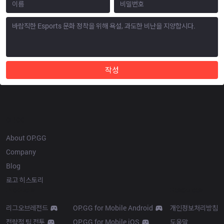
작성
OP.GG
About OP.GG
Company
Blog
로고 히스토리
Products
Resources
리그오브레전드
OP.GG for Mobile Android
개인정보처리방침
전략적 팀 전투
OP.GG for Mobile iOS
도움말