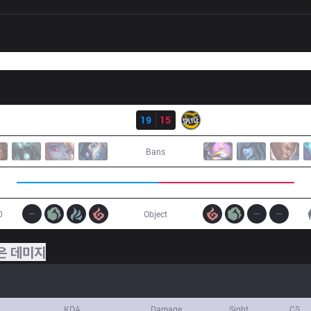
결과
SK
19
15
SPY
Bans
0
Object
은 데미지
KDA
Damage
Sight
CS