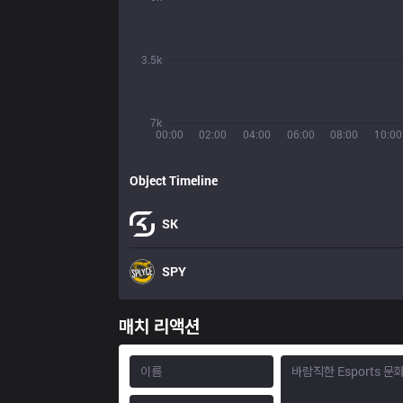
3.5k
7k
00:00
02:00
04:00
06:00
08:00
10:00
Object Timeline
SK
SPY
매치 리액션