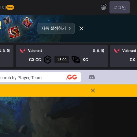
KO
레이
로그인
New
8. 6. 목
Valorant
8. 6. 목
Valorant
GX GC
KC
GX
15:00