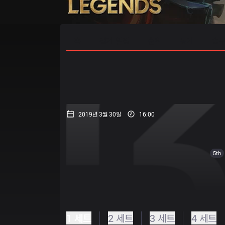
홈
경기 일정
순위
통계
승부
2019년 3월 30일
16:00
5th
1 세트
2 세트
3 세트
4 세트