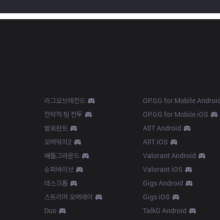
Products
Apps
리그오브레전드
OP.GG for Mobile Androi
전략적 팀 전투
OP.GG for Mobile iOS
발로란트
AllT Android
오버워치2
AllT iOS
배틀그라운드
Valorant Android
슈퍼바이브
Valorant iOS
데스크톱
Gigs Android
스트리머 오버레이
Gigs iOS
Duo
TalkG Android