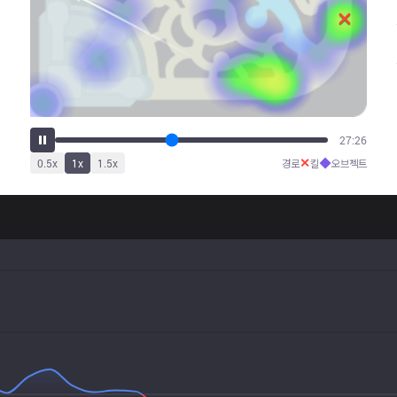
33:52
✕
◆
0.5
x
1
x
1.5
x
경로
킬
오브젝트