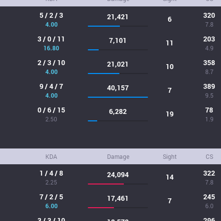
5 / 2 / 3
320
21,421
6
4.00
7.8
3 / 0 / 11
203
7,101
11
16.80
4.9
2 / 3 / 10
358
21,021
10
4.00
8.7
9 / 4 / 7
389
40,157
7
4.00
9.5
0 / 6 / 15
78
6,282
19
2.50
1.9
KDA
Damage
Sight
CS
1 / 4 / 8
322
24,094
14
2.25
7.8
7 / 2 / 5
245
17,461
7
6.00
6.0
3 / 3 / 10
296