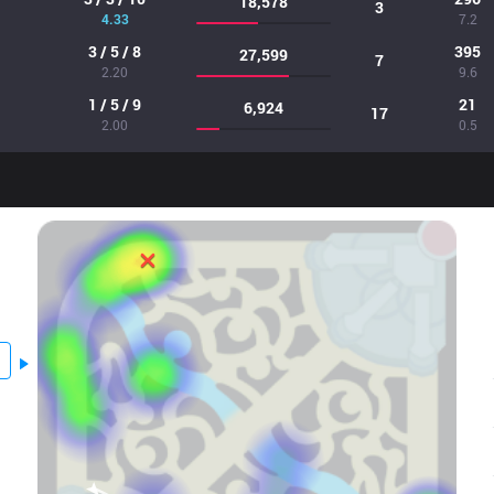
18,578
3
4.33
7.2
3 / 5 / 8
395
27,599
7
2.20
9.6
1 / 5 / 9
21
6,924
17
2.00
0.5