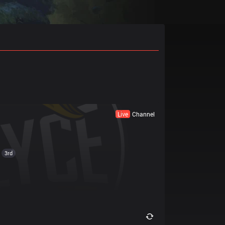
Live
Channel
3rd