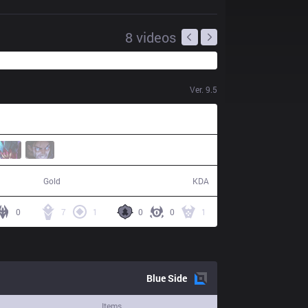
8
videos
Ver.
9.5
74,697
15 / 19 / 40
Gold
KDA
0
7
1
0
0
1
Blue
Side
Items