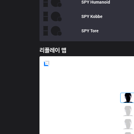
SPY
Humanoid
SPY
Kobbe
SPY
Tore
리플레이 맵
Blue
Side
SK
Werlyb
5 / 2 / 3
SK
Selfmade
3 / 0 / 11
SK
Pirean
2 / 3 / 10