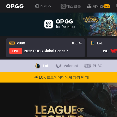
전적
데스크톱
게임즈
New
PUBG
8. 6. 목
LoL
2026 PUBG Global Series 7
WE
LIVE
LoL
Valorant
PUBG
🌟 LCK 프로게이머에게 과외 받기!