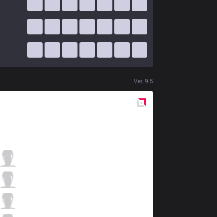
Ver.
9.5
Red
Side
SPY
Vizicsacsi
1 / 4 / 8
SPY
Xerxe
7 / 2 / 5
SPY
Humanoid
3 / 3 / 10