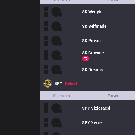
SK
Werlyb
SK
Selfmade
SK
Pirean
SK
Crownie
FB
SK
Dreams
SPY
Defeat
Champion
Player
SPY
Vizicsacsi
SPY
Xerxe