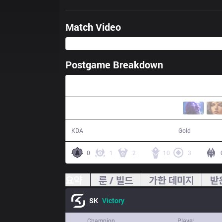
Match Video
Postgame Breakdown
41:02
19 / 15 / 46
78,547
KDA
Gold
0
1
2
10
3
요약
룬 / 빌드
가한 데미지
받
SK
Victory
Champion
Player