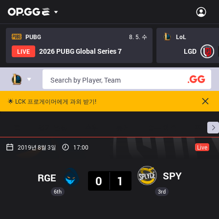
PUBG
8. 5. 수
LoL
2026 PUBG Global Series 7
LGD
LIVE
🌟 LCK 프로게이머에게 과외 받기!
홈
경기 일정
순위
통계
승부 예측
프로빌
2019년 8월 3일
17:00
Live
결과
SPY
RGE
0
1
6th
3rd