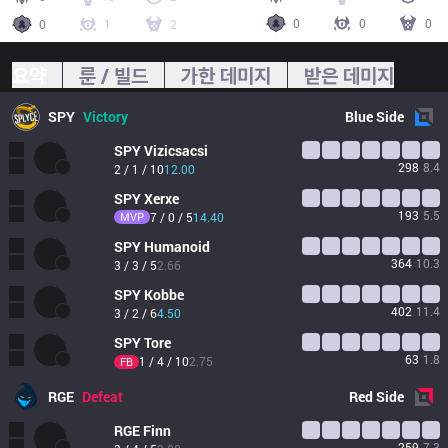
0
0
0
0
1
2
요약
룬 / 빌드
가한 데미지
받은 데미지
SPY
Victory
Blue
Side
SPY
Vizicsacsi
298
8.4
2 / 1 / 10
12.00
SPY
Xerxe
193
5.5
MVP
7 / 0 / 5
14.40
SPY
Humanoid
364
10.3
3 / 3 / 5
2.66
SPY
Kobbe
402
11.4
3 / 2 / 6
4.50
SPY
Tore
63
1.8
1 / 4 / 10
2.75
FB
RGE
Defeat
Red
Side
RGE
Finn
259
7.3