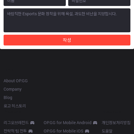
작성
OP.GG
About OP.GG
Company
Blog
로고 히스토리
Products
Resources
리그오브레전드
OP.GG for Mobile Android
개인정보처리방침
전략적 팀 전투
OP.GG for Mobile iOS
도움말