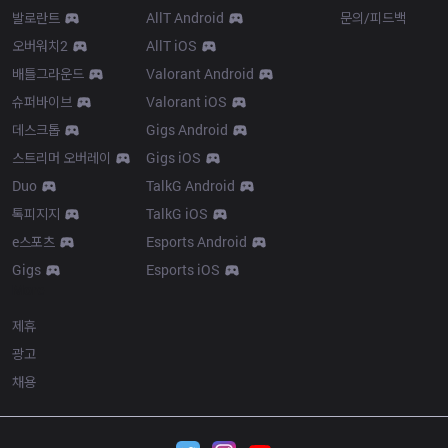
발로란트
AllT Android
문의/피드백
오버워치2
AllT iOS
배틀그라운드
Valorant Android
슈퍼바이브
Valorant iOS
데스크톱
Gigs Android
스트리머 오버레이
Gigs iOS
Duo
TalkG Android
톡피지지
TalkG iOS
e스포츠
Esports Android
Gigs
Esports iOS
More
제휴
광고
채용