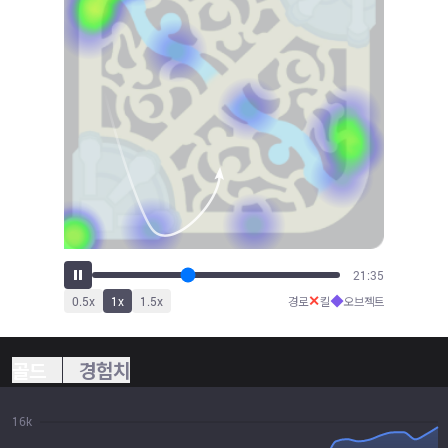
23:45
✕
◆
0.5
x
1
x
1.5
x
경로
킬
오브젝트
골드
경험치
16k