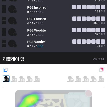
3 / 4 / 5
2.00
RGE
Inspired
138
3.9
0 / 2 / 5
2.50
RGE
Larssen
363
10.3
4 / 4 / 5
2.25
RGE
Woolite
327
9.2
3 / 5 / 2
1.00
RGE
Vander
23
0.7
0 / 1 / 6
6.00
리플레이 맵
Ver.
9.14
Blue
Side
Red
Side
18
17
18
18
14
17
14
18
16
14