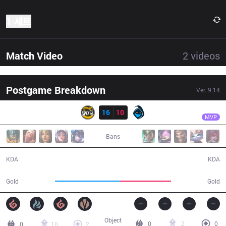
1 세트
Match Video
2
videos
Postgame Breakdown
Ver.
9.14
결과
SPY
Xerxe
SPY
16
10
RGE
35:22
MVP
Bans
16 / 10 / 36
10 / 16 / 23
KDA
KDA
74,237
58,133
Gold
Gold
Object
0
2
0
0
10
2