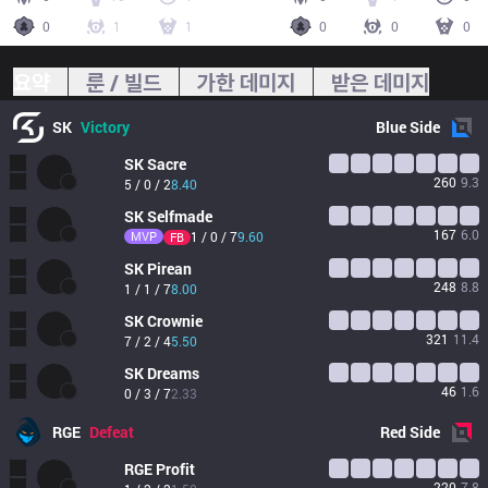
0
1
1
0
0
0
요약
룬 / 빌드
가한 데미지
받은 데미지
SK
Victory
Blue
Side
SK
Sacre
260
9.3
5 / 0 / 2
8.40
SK
Selfmade
167
6.0
MVP
1 / 0 / 7
9.60
FB
SK
Pirean
248
8.8
1 / 1 / 7
8.00
SK
Crownie
321
11.4
7 / 2 / 4
5.50
SK
Dreams
46
1.6
0 / 3 / 7
2.33
RGE
Defeat
Red
Side
RGE
Profit
220
7.8