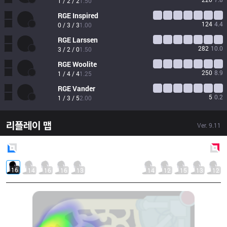
1 / 2 / 2
1.50
RGE
Inspired
124
4.4
0 / 3 / 3
1.00
RGE
Larssen
282
10.0
3 / 2 / 0
1.50
RGE
Woolite
250
8.9
1 / 4 / 4
1.25
RGE
Vander
5
0.2
1 / 3 / 5
2.00
리플레이 맵
Ver.
9.11
Blue
Side
Red
Side
16
14
16
16
13
14
12
15
13
12