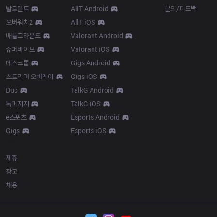
발로란트
AllT Android
문의/피드백
오버워치2
AllT iOS
배틀그라운드
Valorant Android
슈퍼바이브
Valorant iOS
데스크톱
Gigs Android
스트리머 오버레이
Gigs iOS
Duo
TalkG Android
톡피지지
TalkG iOS
e스포츠
Esports Android
Gigs
Esports iOS
More
제휴
광고
채용