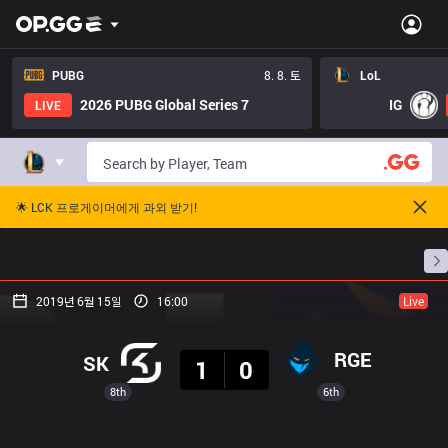
PUBG
8. 8. 토
LoL
2026 PUBG Global Series 7
IG
LIVE
🌟 LCK 프로게이머에게 과외 받기!
홈
경기 일정
순위
통계
승부 예측
프로빌
2019년 6월 15일
16:00
Live
결과
RGE
SK
1
0
8th
6th