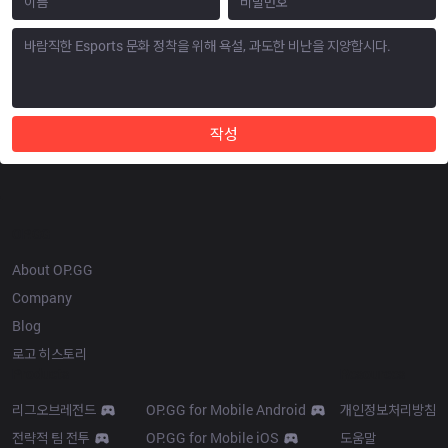
작성
OP.GG
About OP.GG
Company
Blog
로고 히스토리
Products
Resources
리그오브레전드
OP.GG for Mobile Android
개인정보처리방침
전략적 팀 전투
OP.GG for Mobile iOS
도움말