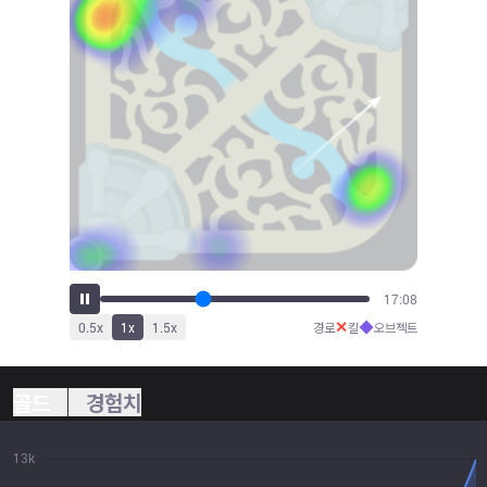
18:52
✕
◆
0.5
x
1
x
1.5
x
경로
킬
오브젝트
골드
경험치
13k