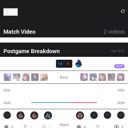
1 세트
Match Video
2
videos
Postgame Breakdown
Ver.
9.11
결과
SK
Selfmade
SK
14
6
RGE
28:04
MVP
Bans
14 / 6 / 27
6 / 14 / 14
KDA
KDA
56,646
43,747
Gold
Gold
Object
0
10
1
0
1
0